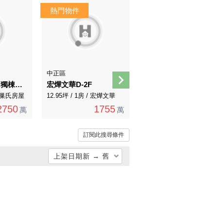
AI導覽
中正區
士林區
南京復興捷運！獨棟邊間三房美寓！
宏燁文華D-2F
社正公寓小資首選
/ 有巢氏房屋
12.95坪 / 1房 / 宏燁文華
31.79坪 / 3房 / 永慶直營
2750
1755
1688
萬
萬
1748萬
萬
訂閱此搜尋條件
上架日期新 → 舊
總價低 → 高
總價高 → 低
單價低 → 高