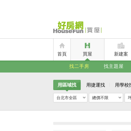
首頁
買屋
新建案
找二手房
找主題屋
用區域找
用捷運找
用學校
台北市全區
總價不限