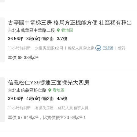
古亭國中電梯三房 格局方正機能方便 社區稀有釋出
台北市萬華區中華路二段
看地圖
36.56
坪
3房(室)2廳2衛
3/7
樓
11小時前刷新
永慶房屋(股)公司
經紀人員
陳文豪
已認證
優質
單價
68.38萬/坪
信義松仁Y39捷運三面採光大四房
台北市信義區松仁路
看地圖
39.06
坪
4房(室)2廳2衛
4/5
樓
11小時前刷新
有巢氏房屋
經紀人員
值班人員
單價
67.84萬/坪，比實價便宜23.8萬/坪！