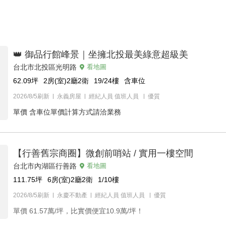
👑 御品行館峰景｜坐擁北投最美綠意超級美
台北市北投區光明路
看地圖
62.09
坪
2房(室)2廳2衛
19/24
樓
含車位
2026/8/5刷新
永義房屋
經紀人員
值班人員
優質
單價
含車位單價計算方式請洽業務
【行善舊宗商圈】微創前哨站 / 實用一樓空間
台北市內湖區行善路
看地圖
111.75
坪
6房(室)2廳2衛
1/10
樓
2026/8/5刷新
永慶不動產
經紀人員
值班人員
優質
單價
61.57萬/坪，比實價便宜10.9萬/坪！