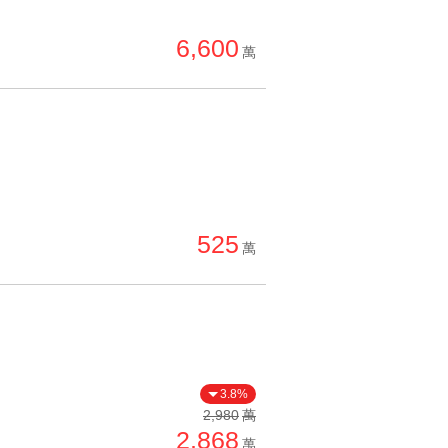
單價高 → 低
6,600
降價幅度高 → 低
萬
坪數小 → 大
坪數大 → 小
上架日期新 → 舊
刷新時間新 → 舊
刷新時間舊 → 新
525
萬
月熱門度高 → 低
3.8%
2,980
萬
2,868
萬