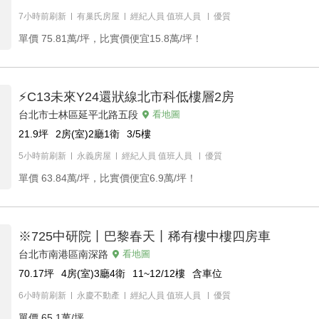
7小時前刷新
有巢氏房屋
經紀人員
值班人員
優質
單價
75.81萬/坪，比實價便宜15.8萬/坪！
⚡C13未來Y24還狀線北市科低樓層2房
台北市士林區延平北路五段
看地圖
21.9
坪
2房(室)2廳1衛
3/5
樓
5小時前刷新
永義房屋
經紀人員
值班人員
優質
單價
63.84萬/坪，比實價便宜6.9萬/坪！
※725中研院丨巴黎春天丨稀有樓中樓四房車
台北市南港區南深路
看地圖
70.17
坪
4房(室)3廳4衛
11~12/12
樓
含車位
6小時前刷新
永慶不動產
經紀人員
值班人員
優質
單價
65.1萬/坪