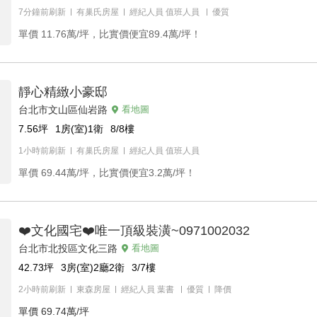
7分鐘前刷新
有巢氏房屋
經紀人員
值班人員
優質
單價
11.76萬/坪，比實價便宜89.4萬/坪！
靜心精緻小豪邸
台北市文山區仙岩路
看地圖
7.56
坪
1房(室)1衛
8/8
樓
1小時前刷新
有巢氏房屋
經紀人員
值班人員
單價
69.44萬/坪，比實價便宜3.2萬/坪！
❤️文化國宅❤️唯一頂級裝潢~0971002032
台北市北投區文化三路
看地圖
42.73
坪
3房(室)2廳2衛
3/7
樓
2小時前刷新
東森房屋
經紀人員
葉書
優質
降價
單價
69.74萬/坪