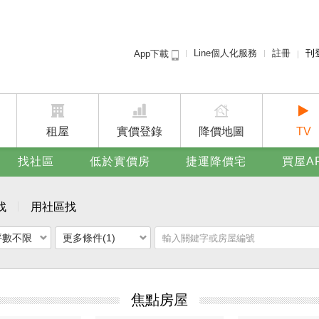
Line個人化服務
註冊
刊
App下載
租屋免
賣屋
廣告
租屋
實價登錄
降價地圖
TV
找社區
低於實價房
捷運降價宅
買屋A
找
用社區找
坪數不限
更多條件(1)
焦點房屋