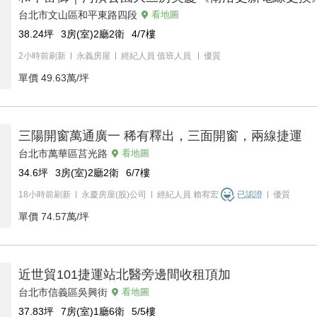
台北市文山區和平東路四段
看地圖
38.24
坪
3房(室)2廳2衛
4/7
樓
2小時前刷新
永義房屋
經紀人員
值班人員
優質
單價
49.63萬/坪
三陽開窗萬通廣一 稀有釋出，三面開窗，兩線捷運
台北市萬華區莒光路
看地圖
34.6
坪
3房(室)2廳2衛
6/7
樓
18小時前刷新
永慶房屋(股)公司
經紀人員
賴宥宏
已認證
優質
單價
74.57萬/坪
近世貿101捷運站北醫旁邊間收租頂加
台北市信義區吳興街
看地圖
37.83
坪
7房(室)1廳6衛
5/5
樓