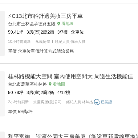
⚡C13北市科舒適美妝三房平車
台北市士林區承德路五段
看地圖
59.41
坪
3房(室)2廳2衛
3/7
樓
含車位
10小時前刷新
永義房屋
經紀人員
值班人員
單價
含車位單價計算方式請洽業務
桂林路機能大空間 室內使用空間大 周邊生活機能佳
台北市萬華區桂林路
看地圖
50.78
坪
3房(室)2廳2衛
4/12
樓
2小時前刷新
永慶房屋(股)公司
經紀人員
林坤杰
已認證
單價
59萬/坪
和平富御｜河濱公園大三房美廈《衛浴更新電線更換