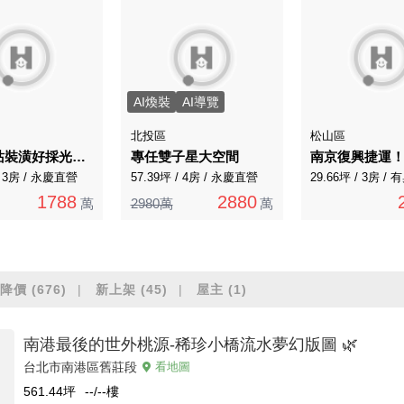
AI煥裝
AI導覽
北投區
松山區
近捷運站裝潢好採光棒有承租車位走路僅需跨越五分街
專任雙子星大空間
/ 3房 / 永慶直營
57.39坪 / 4房 / 永慶直營
29.66坪 / 3房 
1788
2880
萬
2980萬
萬
降價
(676)
新上架
(45)
屋主
(1)
南港最後的世外桃源-稀珍小橋流水夢幻版圖 🌿
台北市南港區舊莊段
看地圖
561.44
坪
--/--
樓