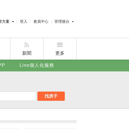
登方案
登入
會員中心
管理後台
費刊登
經紀人員管理後台
刊登
屋主管理後台
刊登
新聞
更多
賣屋刊登
PP
Line個人化服務
好房APP
找房子