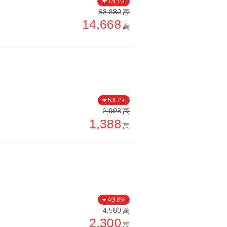
78.7%
單價高 → 低
68,880
萬
14,668
降價幅度高 → 低
萬
坪數小 → 大
坪數大 → 小
上架日期新 → 舊
刷新時間新 → 舊
53.7%
刷新時間舊 → 新
2,998
萬
1,388
萬
月熱門度高 → 低
49.8%
4,580
萬
2,300
萬