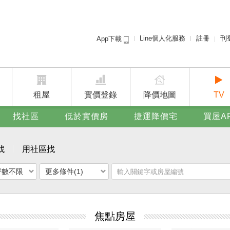
Line個人化服務
註冊
刊
App下載
租屋免
賣屋
廣告
租屋
實價登錄
降價地圖
TV
找社區
低於實價房
捷運降價宅
買屋A
找
用社區找
坪數不限
更多條件(1)
焦點房屋