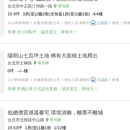
台北市中正區汀州路一段
看地圖
15.9
坪
3房(室)2廳2衛(含加蓋1房(室)1廳1衛)
4/4
樓
14小時前刷新
永慶房屋(股)公司
經紀人員
賴宥宏
已認證
優質
降
單價
25.03萬/坪，誠意屋主，降很大！
陽明山七百坪土地 稀有大面積土地釋出
台北市士林區
看地圖
0
坪
--/--
樓
11小時前刷新
永慶房屋(股)公司
經紀人員
陳願有
已認證
降價
單價
單價計算方式請洽業務，誠意屋主，降很大！
低總價質感溫馨宅 環境清幽，離塵不離城
台北市北投區中山路
看地圖
19.63
坪
1房(室)1廳1衛
1/12
樓