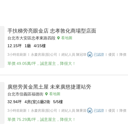
手扶梯旁亮眼金店 忠孝敦化商場型店面
台北市大安區忠孝東路四段
看地圖
12.15
坪
1廳
4/15
樓
3小時前刷新
永慶房屋(股)公司
經紀人員
陳冠瑋
已認證
優質
降價
單價
49.05萬/坪，誠意屋主，降很大！
廣慈旁黃金黑土屋 未來廣慈捷運站旁
台北市信義區福德街
看地圖
32.94
坪
4房(室)1廳2衛
5/5
樓
3小時前刷新
永慶房屋(股)公司
經紀人員
陳秉淵
已認證
優質
降價
單價
75.29萬/坪，誠意屋主，降很大！