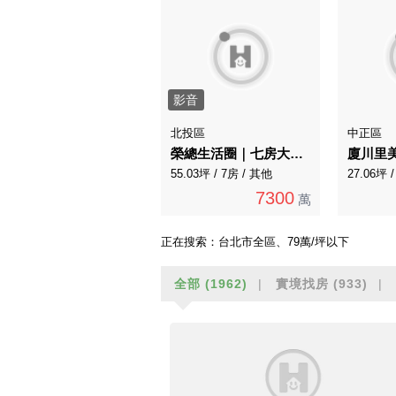
影音
北投區
中正區
榮總生活圈｜七房大空間透天厝 近唭哩岸捷運站
廈川里美
55.03坪 / 7房 / 其他
27.06坪 
7300
萬
正在搜索：
台北市全區、79萬/坪以下
全部
(1962)
實境找房
(933)