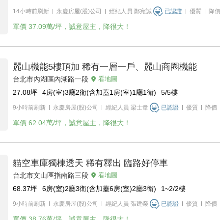
14小時前刷新
永慶房屋(股)公司
經紀人員
鄭宛誠
已認證
優質
降
單價
37.09萬/坪，誠意屋主，降很大！
麗山機能5樓頂加 稀有一層一戶、麗山商圈機能
台北市內湖區內湖路一段
看地圖
27.08
坪
4房(室)3廳2衛(含加蓋1房(室)1廳1衛)
5/5
樓
9小時前刷新
永慶房屋(股)公司
經紀人員
梁士韋
已認證
優質
降價
單價
62.04萬/坪，誠意屋主，降很大！
貓空車庫獨棟透天 稀有釋出 臨路好停車
台北市文山區指南路三段
看地圖
68.37
坪
6房(室)2廳3衛(含加蓋6房(室)2廳3衛)
1~2/2
樓
9小時前刷新
永慶房屋(股)公司
經紀人員
張建榮
已認證
優質
降價
單價
38.76萬/坪，誠意屋主，降很大！