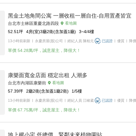
黑金土地角間公寓 一層收租一層自住-自用置產皆宜
台北市士林區重慶北路四段
看地圖
52.51
坪
4房(室)3廳2衛(含加蓋1廳)
3~4/4
樓
13小時前刷新
永慶房屋(股)公司
經紀人員
陳柏元
已認證
優質
降
單價
54.28萬/坪，誠意屋主，降很大！
康樂面寬金店面 穩定出租 人潮多
台北市內湖區康樂街
看地圖
57.39
坪
2廳2衛(含加蓋1廳2衛)
1/5
樓
13小時前刷新
永慶房屋(股)公司
經紀人員
江峻葳
已認證
優質
降
單價
67.75萬/坪，誠意屋主，降很大！
地上權小宅 低總價，緊鄰未來植物園站