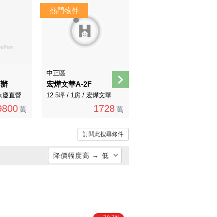
AI煥裝
中正區
南港區
店辦
宏燁文華A-2F
舊莊國小邊間三樓
/ 永慶直營
12.5坪 / 1房 / 宏燁文華
24.77坪 / 3房 / 永慶直營
9800
1728
1780
萬
萬
1788萬
萬
訂閱此搜尋條件
降價幅度高 → 低
總價低 → 高
總價高 → 低
單價低 → 高