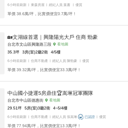
6小時前刷新
東森房屋
經紀人員
葉書
優質
單價
38.6萬/坪，比實價便宜0.7萬/坪！
🏡文湖線首選｜興隆陽光大戶 住商 勁豪
台北市文山區興隆路三段
看地圖
35.3
坪
3房(室)2廳2衛
4/5
樓
6小時前刷新
住商不動產
經紀人員
陳勁豪
優質
單價
39.32萬/坪，比實價便宜33.3萬/坪！
中山國小捷運5房鼎佳🏆嵩琳冠軍團隊
台北市中山區德惠街
看地圖
29.51
坪
5房(室)3廳2衛
4~5/4
樓
6小時前刷新
住商不動產
經紀人員
張嵩琳
已認證
優質
單價
77.94萬/坪，比實價便宜13.3萬/坪！