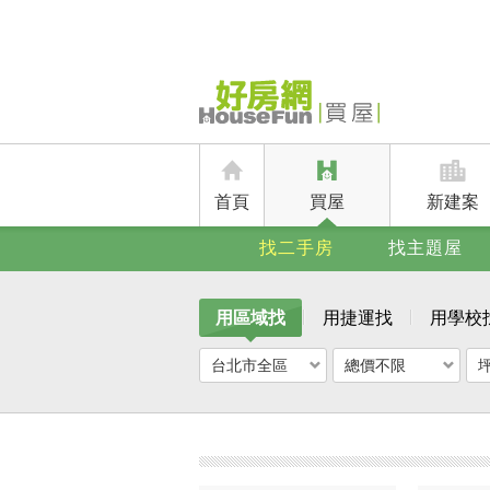
首頁
買屋
新建案
找二手房
找主題屋
用區域找
用捷運找
用學校
台北市全區
總價不限