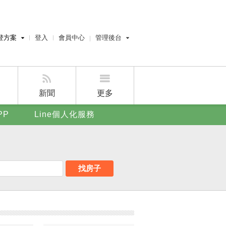
登方案
登入
會員中心
管理後台
費刊登
經紀人員管理後台
刊登
屋主管理後台
刊登
新聞
更多
賣屋刊登
PP
Line個人化服務
好房APP
找房子