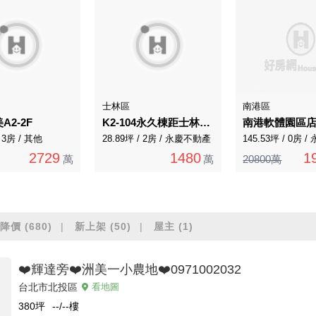
士林區
南港區
A2-2F
K2-104永久棟距士林葫蘆堵邊間一手公寓
南港軟體園區
/ 3房 / 其他
28.89坪 / 2房 / 永慶不動產
145.53坪 / 0房 
2729
1480
1
萬
萬
20800萬
降價
(680)
新上架
(50)
屋主
(1)
❤️輝達旁❤️洲美一小農地❤️0971002032
台北市北投區
看地圖
380
坪
--/--
樓