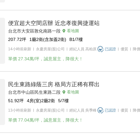
便宜超大空間店辦 近忠孝復興捷運站
台北市大安區敦化南路一段
看地圖
207.72
坪
1廳2衛(含加蓋2衛)
B1/7
樓
14小時前刷新
永慶房屋(股)公司
經紀人員
高柏原
已認證
優質
降
單價
27.34萬/坪，誠意屋主，降很大！
民生東路綠蔭三房 格局方正稀有釋出
台北市中山區民生東路二段
看地圖
51.92
坪
4房(室)2廳2衛
5/7
樓
13小時前刷新
永慶房屋(股)公司
經紀人員
吳季峰
已認證
優質
降
單價
77.04萬/坪，誠意屋主，降很大！