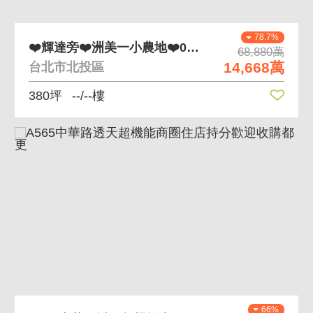
78.7%
❤️輝達旁❤️洲美一小農地❤️0971002032
68,880萬
14,668萬
台北市北投區
380坪
--/--樓
66%