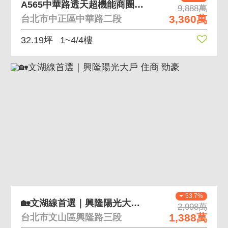
A565中華路透天超機能商圈住店持分歡迎收購都更
9,888萬
3,360萬
台北市中正區中華路二段
32.19坪
1~4/4樓
53.7%
🏡文湖線首選｜興隆陽光大戶 住商 勁豪
2,998萬
1,388萬
台北市文山區興隆路三段