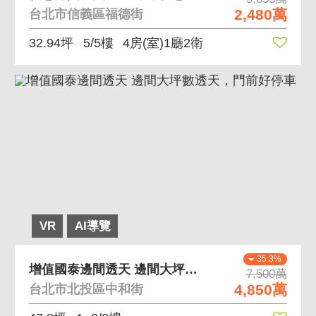
2,480萬
台北市信義區福德街
32.94坪
5/5樓
4房(室)1廳2衛
VR
AI導覽
35.3%
增值國泰邊間透天 邊間大坪數透天，門前好停車
7,500萬
4,850萬
台北市北投區中和街