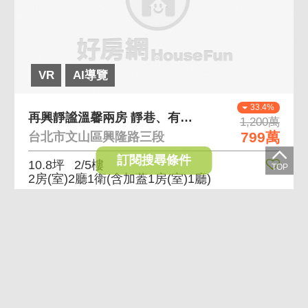
VR
AI導覽
33.4%
再興靜謐溫馨兩房 靜巷、有管理，社區口公車站
1,200萬
799萬
台北市文山區興隆路三段
訂閱搜尋條件
10.8坪
2/5樓
2房(室)2廳1衛
(含加蓋1房(室)1廳)