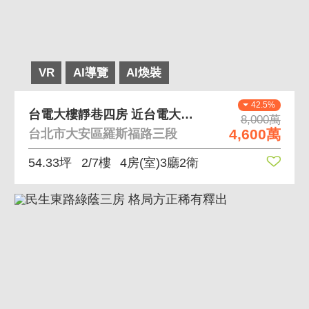
VR
AI導覽
AI煥裝
42.5%
台電大樓靜巷四房 近台電大樓站電梯雙併前後陽台
8,000萬
4,600萬
台北市大安區羅斯福路三段
54.33坪
2/7樓
4房(室)3廳2衛