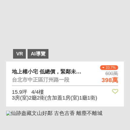
VR
AI導覽
33.7%
地上權小宅 低總價，緊鄰未來植物園站
600萬
398萬
台北市中正區汀州路一段
15.9坪
4/4樓
3房(室)2廳2衛
(含加蓋1房(室)1廳1衛)