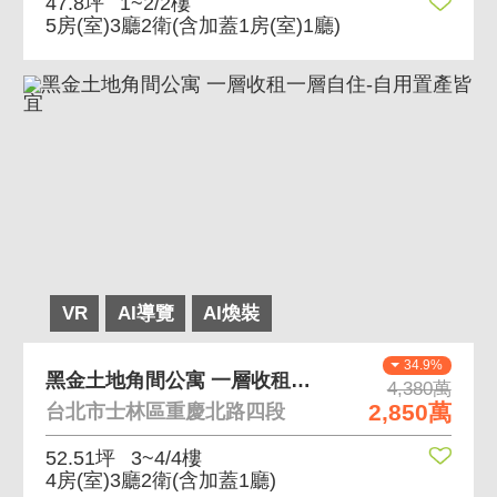
47.8坪
1~2/2樓
5房(室)3廳2衛
(含加蓋1房(室)1廳)
VR
AI導覽
AI煥裝
34.9%
黑金土地角間公寓 一層收租一層自住-自用置產皆宜
4,380萬
2,850萬
台北市士林區重慶北路四段
52.51坪
3~4/4樓
4房(室)3廳2衛
(含加蓋1廳)