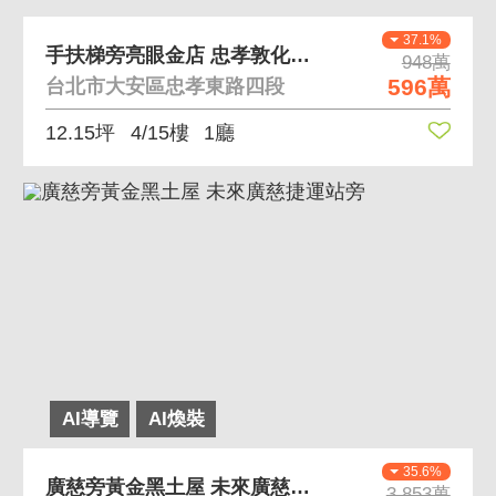
37.1%
手扶梯旁亮眼金店 忠孝敦化商場型店面
948萬
596萬
台北市大安區忠孝東路四段
12.15坪
4/15樓
1廳
AI導覽
AI煥裝
35.6%
廣慈旁黃金黑土屋 未來廣慈捷運站旁
3,853萬