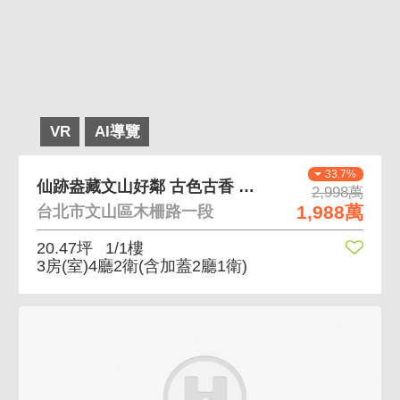
VR
AI導覽
33.7%
仙跡盎藏文山好鄰 古色古香 離塵不離城
2,998萬
1,988萬
台北市文山區木柵路一段
20.47坪
1/1樓
3房(室)4廳2衛
(含加蓋2廳1衛)