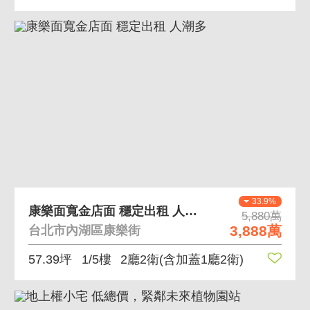
33.9%
康樂面寬金店面 穩定出租 人潮多
5,880萬
3,888萬
台北市內湖區康樂街
57.39坪
1/5樓
2廳2衛
(含加蓋1廳2衛)