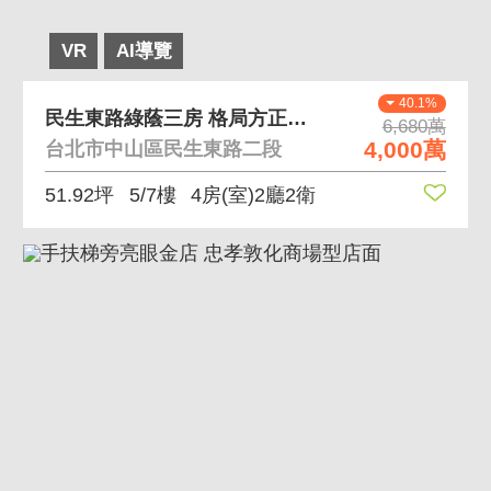
VR
AI導覽
40.1%
民生東路綠蔭三房 格局方正稀有釋出
6,680萬
4,000萬
台北市中山區民生東路二段
51.92坪
5/7樓
4房(室)2廳2衛