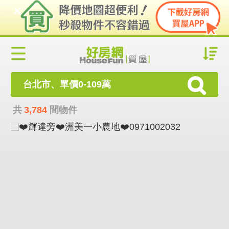
台北市、單價0-109萬
共
3,784
間物件