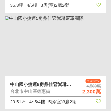
35.3坪
4/5樓
3房(室)2廳2衛
49.8%
中山國小捷運5房鼎佳🏆嵩琳冠軍團隊
4,580萬
2,300萬
台北市中山區德惠街
29.51坪
4~5/4樓
5房(室)3廳2衛