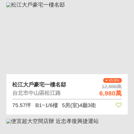
45.8%
松江大戶豪宅一樓名邸
12,888萬
6,980萬
台北市中山區松江路
75.57坪
B1~1/6樓
5房(室)4廳3衛