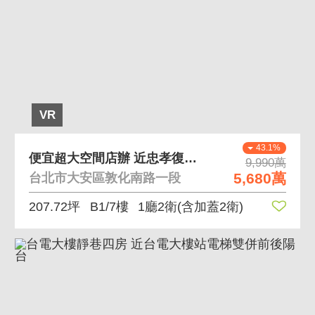
VR
43.1%
便宜超大空間店辦 近忠孝復興捷運站
9,990萬
5,680萬
台北市大安區敦化南路一段
207.72坪
B1/7樓
1廳2衛
(含加蓋2衛)