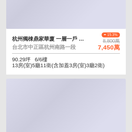
15.3%
杭州獨棟鼎家華廈 一層一戶 大邊間
8,800萬
7,450萬
台北市中正區杭州南路一段
90.29坪
6/6樓
13房(室)5廳11衛
(含加蓋3房(室)3廳2衛)