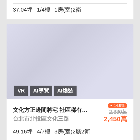
37.04坪
1/4樓
1房(室)2衛
VR
AI導覽
AI煥裝
14.9%
文化方正邊間將宅 社區稀有大坪數釋出 方正格局
2,880萬
2,450萬
台北市北投區文化三路
49.16坪
4/7樓
3房(室)2廳2衛