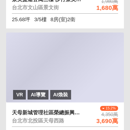
1,980萬
1,680萬
台北市文山區景文街
25.68坪
3/5樓
8房(室)2衛
VR
AI導覽
AI煥裝
15.2%
天母新城管理社區榮總振興近石牌天母 天母新城社區管
4,350萬
3,690萬
台北市北投區天母西路