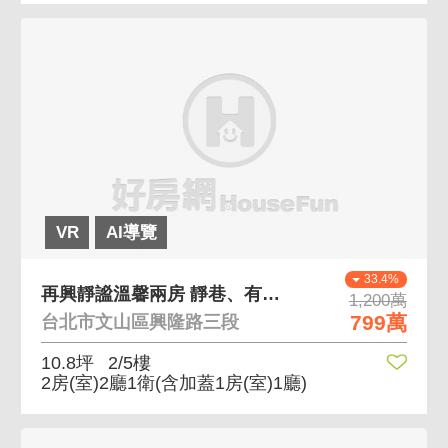
VR
AI導覽
33.4%
再興靜謐溫馨兩房 靜巷、有管理，社區口公車站
1,200萬
799萬
台北市文山區興隆路三段
10.8坪
2/5樓
2房(室)2廳1衛
(含加蓋1房(室)1廳)