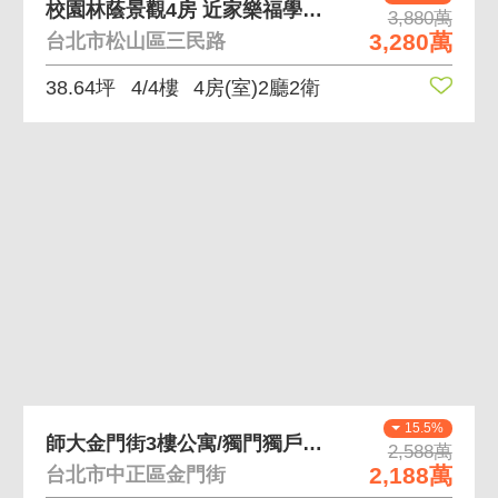
校園林蔭景觀4房 近家樂福學校公園
3,880萬
3,280萬
台北市松山區三民路
38.64坪
4/4樓
4房(室)2廳2衛
15.5%
師大金門街3樓公寓/獨門獨戶/4面採光/古亭捷運
2,588萬
2,188萬
台北市中正區金門街