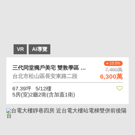
VR
AI導覽
15.5%
三代同堂獨戶美宅 雙敦學區 一層一戶
7,460萬
6,300萬
台北市松山區長安東路二段
67.39坪
5/12樓
5房(室)2廳2衛
(含加蓋1衛)