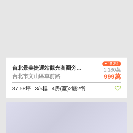
15.3%
台北景美捷運站觀光商圈旁四房美寓
1,180萬
999萬
台北市文山區車前路
37.58坪
3/5樓
4房(室)2廳2衛