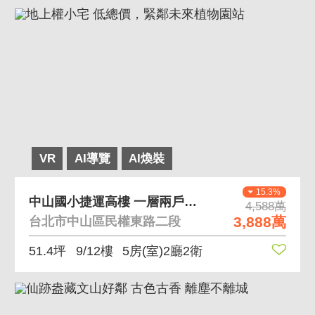
VR
AI導覽
AI煥裝
15.3%
中山國小捷運高樓 一層兩戶無障礙設施低公設
4,588萬
3,888萬
台北市中山區民權東路二段
51.4坪
9/12樓
5房(室)2廳2衛