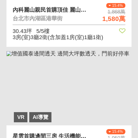
15.4%
內科麗山親民首購頂佳 麗山學區、鄰近內科、空間大
1,868萬
1,580萬
台北市內湖區港華街
30.43坪
5/5樓
3房(室)3廳2衛
(含加蓋1房(室)1廳1衛)
VR
AI導覽
15.4%
星雲首購邊間三房 生活機能佳 近文德捷運站