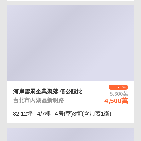
15.1%
河岸雲景企業聚落 低公設比大空間，正面馬路棟距遠
5,300萬
4,500萬
台北市內湖區新明路
82.12坪
4/7樓
4房(室)3衛
(含加蓋1衛)