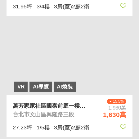
31.95坪
3/4樓
3房(室)2廳2衛
VR
AI導覽
AI煥裝
15.5%
萬芳家家社區國泰前庭一樓好停車 前庭院、門前可停車
1,930萬
1,630萬
台北市文山區興隆路三段
27.23坪
1/5樓
3房(室)2廳2衛