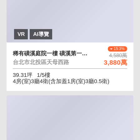
VR
AI導覽
15.3%
稀有磺溪庭院一樓 磺溪第一排，室內空間大，稀有釋
4,580萬
3,880萬
台北市北投區天母西路
39.31坪
1/5樓
4房(室)3廳4衛
(含加蓋1房(室)3廳0.5衛)