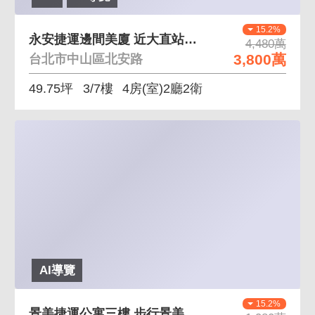
15.2%
永安捷運邊間美廈 近大直站、獨棟、邊間，空間實在
4,480萬
3,800萬
台北市中山區北安路
49.75坪
3/7樓
4房(室)2廳2衛
AI導覽
15.2%
景美捷運公寓三樓 步行景美捷運約兩分鐘