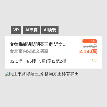
VR
AI導覽
AI煥裝
15.5%
文德機能邊間明亮三房 近文德捷運站 生活機能佳
2,580萬
2,180萬
台北市內湖區文德路
32.1坪
4/5樓
3房(室)2廳2衛