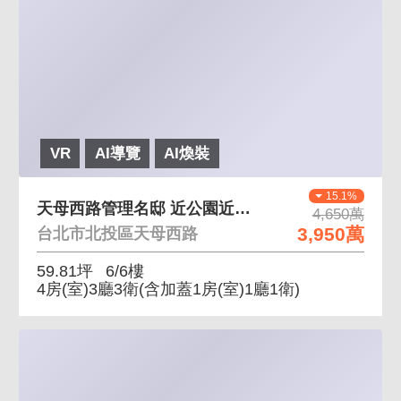
VR
AI導覽
AI煥裝
15.1%
天母西路管理名邸 近公園近醫療邊間高樓層有頂家
4,650萬
3,950萬
台北市北投區天母西路
59.81坪
6/6樓
4房(室)3廳3衛
(含加蓋1房(室)1廳1衛)