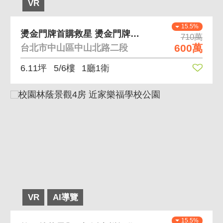
VR
15.5%
燙金門牌首購救星 燙金門牌垃圾代收晴光商圈機能
710萬
600萬
台北市中山區中山北路二段
6.11坪
5/6樓
1廳1衛
VR
AI導覽
15.5%