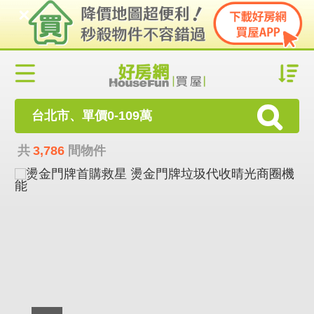
台北市、單價0-109萬
共
3,786
間物件