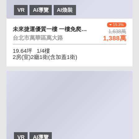
VR
AI導覽
AI煥裝
15.3%
未來捷運優質一樓 一樓免爬高，屋況佳
1,638萬
1,388萬
台北市萬華區萬大路
19.64坪
1/4樓
2房(室)2廳1衛
(含加蓋1衛)
VR
AI導覽