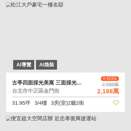
AI導覽
AI煥裝
15.5%
古亭四面採光美寓 三面採光房間皆開窗通風佳
2,588萬
2,188萬
台北市中正區金門街
31.95坪
3/4樓
3房(室)2廳2衛