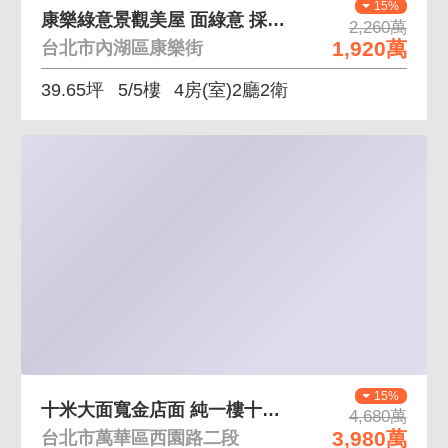
15%
康樂綠意景觀美屋 面綠意 採光通風佳
2,260萬
1,920萬
台北市內湖區康樂街
39.65坪
5/5樓
4房(室)2廳2衛
15%
十米大面寬金店面 純一樓十米面寬金店面稀有釋出
4,680萬
3,980萬
台北市萬華區西園路二段