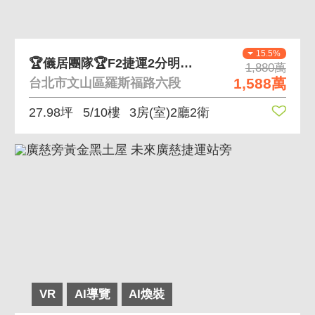
15.5%
🏆儀居團隊🏆F2捷運2分明淨柔和3房
1,880萬
1,588萬
台北市文山區羅斯福路六段
27.98坪
5/10樓
3房(室)2廳2衛
VR
AI導覽
AI煥裝