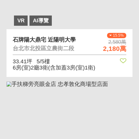
VR
AI導覽
15.5%
石牌陽大鼎宅 近陽明大學
2,580萬
2,180萬
台北市北投區立農街二段
33.41坪
5/5樓
6房(室)2廳3衛
(含加蓋3房(室)1衛)