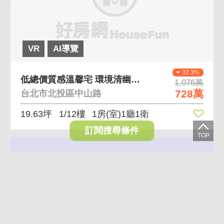
VR
AI導覽
32.3%
低總價質感溫馨宅 環境清幽，離塵不離城
1,076萬
728萬
台北市北投區中山路
19.63坪
1/12樓
1房(室)1廳1衛
訂閱搜尋條件