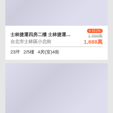
15.1%
士林捷運四房二樓 士林捷運站,士紙,靜巷
1,988萬
1,688萬
台北市士林區小北街
23坪
2/5樓
4房(室)4衛