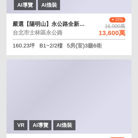
AI導覽
AI煥裝
15%
嚴選【陽明山】永公路全新景觀電梯別墅
16,000萬
13,600萬
台北市士林區永公路
160.23坪
B1~2/2樓
5房(室)3廳6衛
VR
AI導覽
AI煥裝