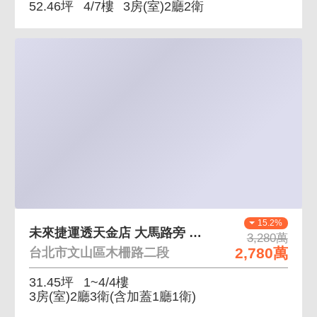
52.46坪
4/7樓
3房(室)2廳2衛
15.2%
未來捷運透天金店 大馬路旁 透天店面好運用
3,280萬
2,780萬
台北市文山區木柵路二段
31.45坪
1~4/4樓
3房(室)2廳3衛
(含加蓋1廳1衛)