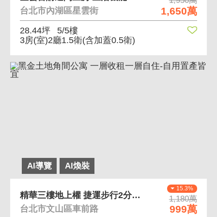
1,950萬
1,650萬
台北市內湖區星雲街
28.44坪
5/5樓
3房(室)2廳1.5衛
(含加蓋0.5衛)
AI導覽
AI煥裝
15.3%
精華三樓地上權 捷運步行2分鐘，低總價好入手
1,180萬
999萬
台北市文山區車前路