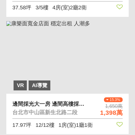
37.58坪
3/5樓
4房(室)2廳2衛
VR
AI導覽
15.3%
邊間採光大一房 邊間高樓採光佳
1,650萬
1,398萬
台北市中山區新生北路二段
17.97坪
12/12樓
1房(室)1廳1衛