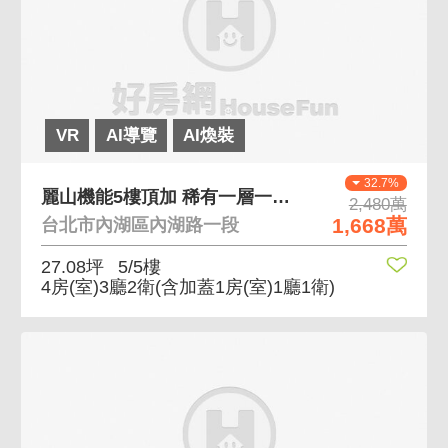
VR
AI導覽
AI煥裝
32.7%
麗山機能5樓頂加 稀有一層一戶、麗山商圈機能
2,480萬
1,668萬
台北市內湖區內湖路一段
27.08坪
5/5樓
4房(室)3廳2衛
(含加蓋1房(室)1廳1衛)