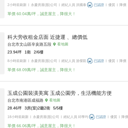
2小時前刷新
永慶房屋(股)公司
經紀人員
洪國泰
已認證
優質
降價
單價
60.04萬/坪，誠意屋主，降很大！
科大旁收租金店面 近捷運 、總價低
台北市文山區辛亥路五段
看地圖
23.94
坪
1衛
2/6
樓
8小時前刷新
永慶房屋(股)公司
經紀人員
游傑凱
已認證
優質
降價
單價
68.09萬/坪，誠意屋主，降很大！
玉成公園裝潢美寓 玉成公園旁，生活機能方便
台北市南港區成福路
看地圖
28.46
坪
3房(室)2廳2衛
5/5
樓
18小時前刷新
永慶房屋(股)公司
經紀人員
邱學均
已認證
優質
降
單價
66.06萬/坪，誠意屋主，降很大！