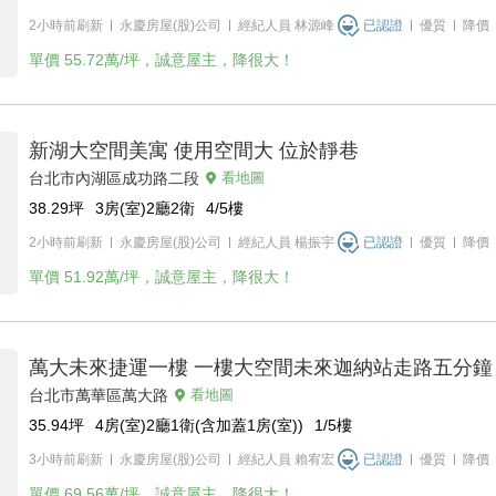
2小時前刷新
永慶房屋(股)公司
經紀人員
林源峰
已認證
優質
降價
單價
55.72萬/坪，誠意屋主，降很大！
新湖大空間美寓 使用空間大 位於靜巷
台北市內湖區成功路二段
看地圖
38.29
坪
3房(室)2廳2衛
4/5
樓
2小時前刷新
永慶房屋(股)公司
經紀人員
楊振宇
已認證
優質
降價
單價
51.92萬/坪，誠意屋主，降很大！
萬大未來捷運一樓 一樓大空間未來迦納站走路五分鐘
台北市萬華區萬大路
看地圖
35.94
坪
4房(室)2廳1衛(含加蓋1房(室))
1/5
樓
3小時前刷新
永慶房屋(股)公司
經紀人員
賴宥宏
已認證
優質
降價
單價
69.56萬/坪，誠意屋主，降很大！