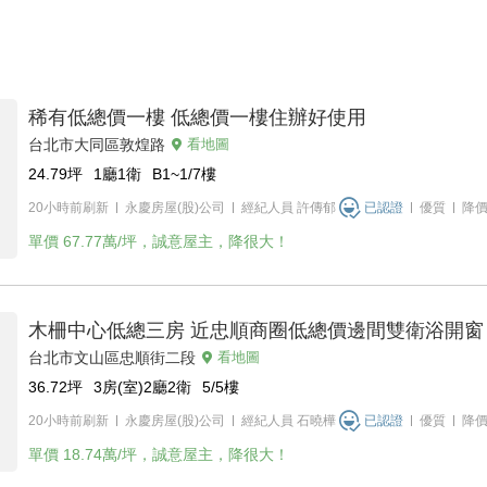
稀有低總價一樓 低總價一樓住辦好使用
台北市大同區敦煌路
看地圖
24.79
坪
1廳1衛
B1~1/7
樓
20小時前刷新
永慶房屋(股)公司
經紀人員
許傳郁
已認證
優質
降
單價
67.77萬/坪，誠意屋主，降很大！
木柵中心低總三房 近忠順商圈低總價邊間雙衛浴開窗
台北市文山區忠順街二段
看地圖
36.72
坪
3房(室)2廳2衛
5/5
樓
20小時前刷新
永慶房屋(股)公司
經紀人員
石曉樺
已認證
優質
降
單價
18.74萬/坪，誠意屋主，降很大！