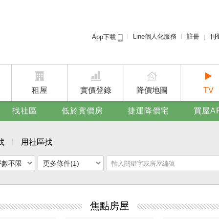
Line個人化服務
註冊
刊
App下載
租屋免
賣屋
廣告
租屋
實價登錄
降價地圖
TV
找社區
低於實價房
捷運降價宅
買屋A
找
用社區找
坪數不限
更多條件(1)
焦點房屋