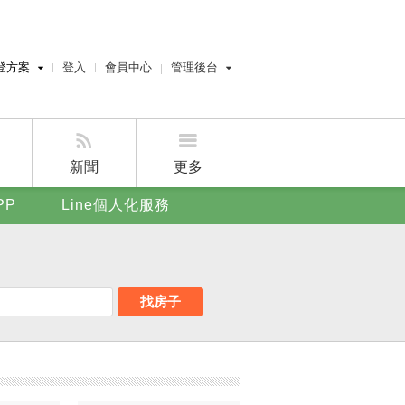
登方案
登入
會員中心
管理後台
費刊登
經紀人員管理後台
刊登
屋主管理後台
刊登
新聞
更多
賣屋刊登
PP
Line個人化服務
好房APP
找房子