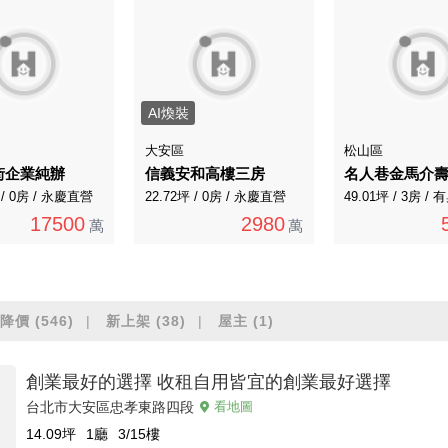
AI煥裝
大安區
松山區
街企業純辦
信義安和高樓三房
 / 0房 / 永慶直營
22.72坪 / 0房 / 永慶直營
49.01坪 / 3房 
17500
2980
萬
萬
降價
(546)
新上架
(38)
屋主
(1)
創業最好的選擇 收租自用皆宜的創業最好選擇
台北市大安區忠孝東路四段
看地圖
14.09
坪
1廳
3/15
樓