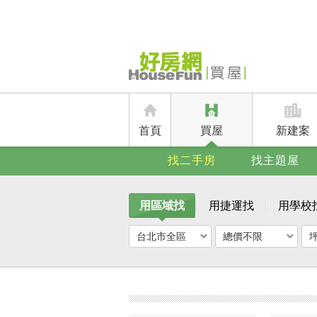
首頁
買屋
新建案
找二手房
找主題屋
用區域找
用捷運找
用學校
台北市全區
總價不限