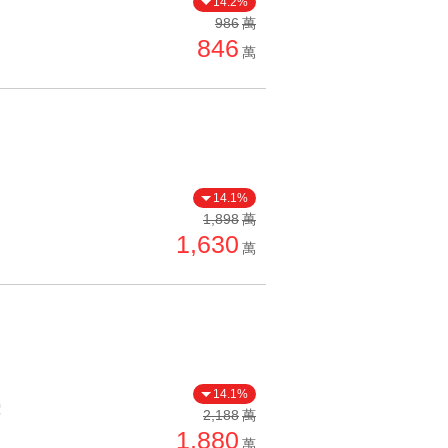
14.2%
單價高 → 低
986
萬
846
降價幅度高 → 低
萬
坪數小 → 大
坪數大 → 小
上架日期新 → 舊
刷新時間新 → 舊
14.1%
刷新時間舊 → 新
1,898
萬
1,630
萬
月熱門度高 → 低
14.1%
價
2,188
萬
1,880
萬