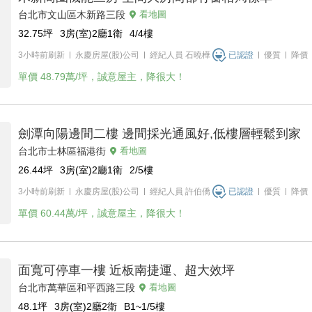
台北市文山區木新路三段
看地圖
32.75
坪
3房(室)2廳1衛
4/4
樓
3小時前刷新
永慶房屋(股)公司
經紀人員
石曉樺
已認證
優質
降價
單價
48.79萬/坪，誠意屋主，降很大！
劍潭向陽邊間二樓 邊間採光通風好,低樓層輕鬆到家
台北市士林區福港街
看地圖
26.44
坪
3房(室)2廳1衛
2/5
樓
3小時前刷新
永慶房屋(股)公司
經紀人員
許伯僑
已認證
優質
降價
單價
60.44萬/坪，誠意屋主，降很大！
面寬可停車一樓 近板南捷運、超大效坪
台北市萬華區和平西路三段
看地圖
48.1
坪
3房(室)2廳2衛
B1~1/5
樓