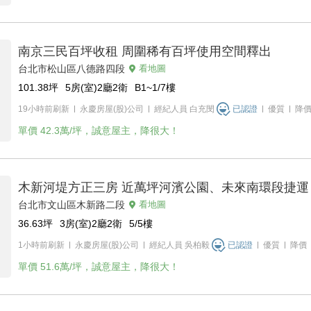
南京三民百坪收租 周圍稀有百坪使用空間釋出
台北市松山區八德路四段
看地圖
101.38
坪
5房(室)2廳2衛
B1~1/7
樓
19小時前刷新
永慶房屋(股)公司
經紀人員
白充閔
已認證
優質
降
單價
42.3萬/坪，誠意屋主，降很大！
木新河堤方正三房 近萬坪河濱公園、未來南環段捷運
台北市文山區木新路二段
看地圖
36.63
坪
3房(室)2廳2衛
5/5
樓
1小時前刷新
永慶房屋(股)公司
經紀人員
吳柏毅
已認證
優質
降價
單價
51.6萬/坪，誠意屋主，降很大！