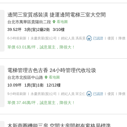
邊間三室質感裝潢 捷運邊間電梯三室大空間
台北市萬華區貴陽街二段
看地圖
39.52
坪
3房(室)2廳2衛
3/10
樓
6小時前刷新
永慶房屋(股)公司
經紀人員
馮長昊
已認證
優質
降價
單價
63.01萬/坪，誠意屋主，降很大！
電梯管理古色古香 24小時管理代收垃圾
台北市北投區中山路
看地圖
10.09
坪
1房(室)1衛
12/12
樓
9小時前刷新
永慶房屋(股)公司
經紀人員
宋立仁
已認證
優質
降價
單價
37.46萬/坪，誠意屋主，降很大！
木新商圈機能三房 空間大房間都有窗格局標準