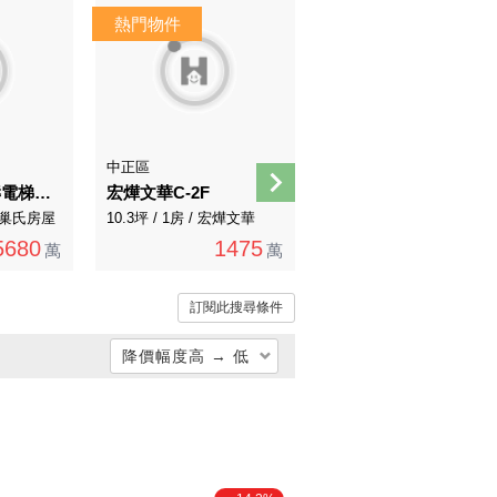
中正區
信義區
名人巷金馬介壽電梯三房丨邊間樹海大面窗景
宏燁文華C-2F
世貿連鎖美妝金店
/ 有巢氏房屋
10.3坪 / 1房 / 宏燁文華
23.82坪 / 0房 / 永慶直營
5680
1475
6168
萬
萬
7128萬
萬
訂閱此搜尋條件
降價幅度高 → 低
總價低 → 高
總價高 → 低
單價低 → 高