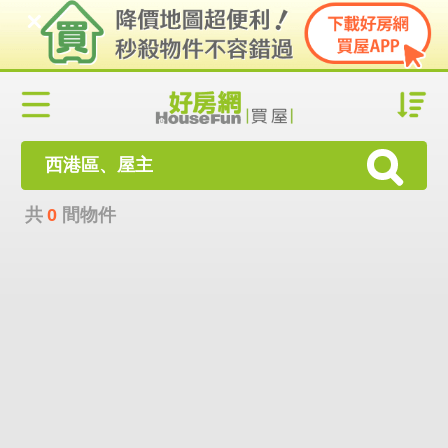
西港區、屋主
共
0
間物件