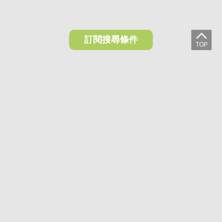
訂閱搜尋條件
想收藏喜歡的物件？快下載好房網買屋APP！
下載 好房網買屋APP >
加入好友
好房網買屋