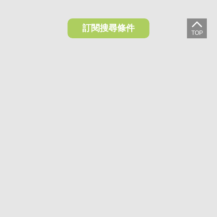
訂閱搜尋條件
想收藏喜歡的物件？快下載好房網買屋APP！
下載 好房網買屋APP >
加入好友
好房網買屋