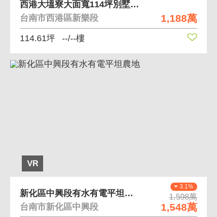
西港大塭寮大面寬114坪別墅建地
1,188萬
台南市西港區新樂段
114.61坪
--/--樓
VR
3.1%
新化區中興段有水有電平坦農地
1,598萬
1,548萬
台南市新化區中興段