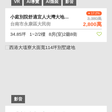
VR
AI導覽
AI煥裝
影音
17.2%
小庭別院舒適宜人大灣大地坪庭園透天
3,380萬
2,800萬
台南市永康區大民街
34.85坪
1~2/2樓
8房(室)2廳8衛
影音