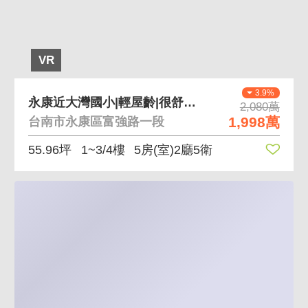
VR
3.9%
永康近大灣國小|輕屋齡|很舒適的車墅
2,080萬
1,998萬
台南市永康區富強路一段
55.96坪
1~3/4樓
5房(室)2廳5衛