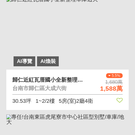
AI導覽
AI煥裝
5.5%
歸仁近紅瓦厝國小全新整理車庫透天
1,680萬
1,588萬
台南市歸仁區大成六街
30.53坪
1~2/2樓
5房(室)2廳4衛