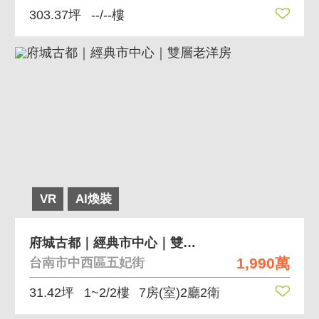
303.37坪
--/--樓
VR
AI煥裝
府城古都｜經典市中心｜雙層老洋房
1,990萬
台南市中西區五妃街
31.42坪
1~2/2樓
7房(室)2廳2衛