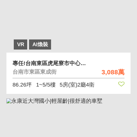
VR
AI煥裝
專任!台南東區虎尾寮市中心社區型別墅/車庫/地大
3,088萬
台南市東區東成街
86.26坪
1~5/5樓
5房(室)2廳4衛