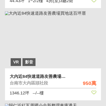
44.43坪
1~2/2樓
4房(室)3廳2衛
VR
影音
大內近84快速道路友善農場買地送百坪厝
950萬
台南市大內區頭社段
1346.12坪
--/--樓