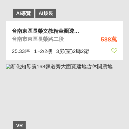
AI導覽
AI煥裝
台南東區長榮文教精華圈透天公寓價需翻修
588萬
台南市東區長榮路二段
25.33坪
1~2/2樓
3房(室)2廳2衛
VR