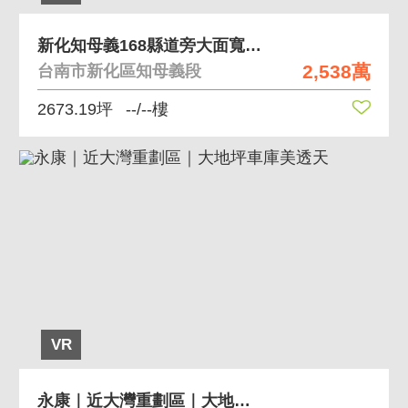
新化知母義168縣道旁大面寬建地含休閒農地
2,538萬
台南市新化區知母義段
2673.19坪
--/--樓
VR
永康｜近大灣重劃區｜大地坪車庫美透天