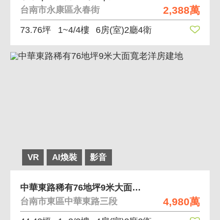
2,388萬
台南市永康區永春街
73.76坪
1~4/4樓
6房(室)2廳4衛
VR
AI煥裝
影音
中華東路稀有76地坪9米大面寬老洋房建地
4,980萬
台南市東區中華東路三段