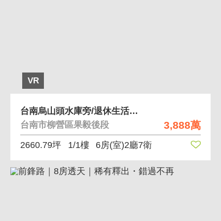
VR
台南烏山頭水庫旁/退休生活好去處有合法資材室
3,888萬
台南市柳營區果毅後段
2660.79坪
1/1樓
6房(室)2廳7衛