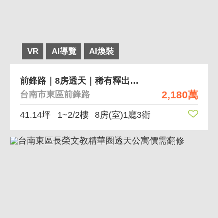
VR
AI導覽
AI煥裝
前鋒路｜8房透天｜稀有釋出・錯過不再
2,180萬
台南市東區前鋒路
41.14坪
1~2/2樓
8房(室)1廳3衛