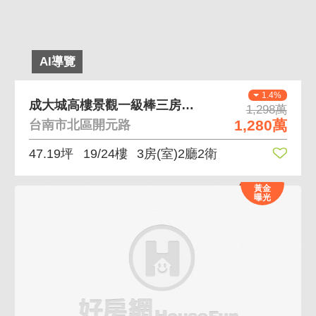
AI導覽
1.4%
成大城高樓景觀一級棒三房平車
1,298萬
1,280萬
台南市北區開元路
47.19坪
19/24樓
3房(室)2廳2衛
黃金
曝光