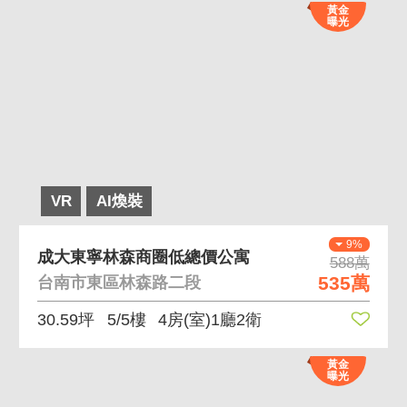
黃金
曝光
VR
AI煥裝
9%
成大東寧林森商圈低總價公寓
588萬
535萬
台南市東區林森路二段
30.59坪
5/5樓
4房(室)1廳2衛
黃金
曝光