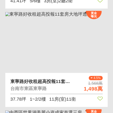
41.41坪
5/6樓
3房(室)2廳2衛
黃金
曝光
4.5%
東寧路好收租超高投報11套房大地坪透天
1,568萬
1,498萬
台南市東區東寧路
37.78坪
1~2/2樓
11房(室)11衛
黃金