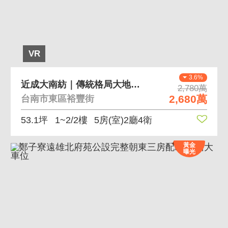
VR
3.6%
近成大南紡｜傳統格局大地坪｜併排雙車墅
2,780萬
2,680萬
台南市東區裕豐街
53.1坪
1~2/2樓
5房(室)2廳4衛
黃金
曝光