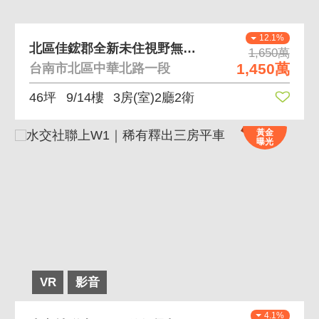
12.1%
北區佳鋐郡全新未住視野無敵景觀3房+平車
1,650萬
1,450萬
台南市北區中華北路一段
46坪
9/14樓
3房(室)2廳2衛
黃金
曝光
VR
影音
4.1%