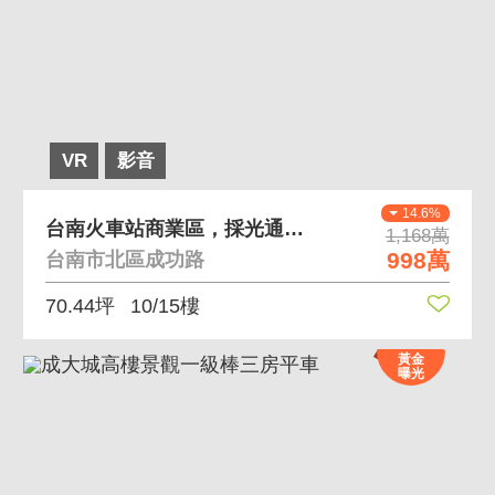
VR
影音
14.6%
台南火車站商業區，採光通風極佳，景觀商辦+車位
1,168萬
998萬
台南市北區成功路
70.44坪
10/15樓
黃金
曝光