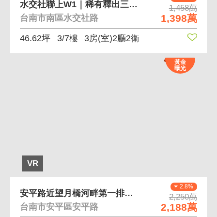
水交社聯上W1｜稀有釋出三房平車
1,458萬
1,398萬
台南市南區水交社路
46.62坪
3/7樓
3房(室)2廳2衛
黃金
曝光
VR
2.8%
安平路近望月橋河畔第一排前後臨路金店面透天
2,250萬
2,188萬
台南市安平區安平路