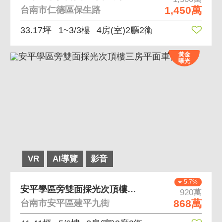
1,450萬
台南市仁德區保生路
33.17坪
1~3/3樓
4房(室)2廳2衛
黃金
曝光
VR
AI導覽
影音
5.7%
安平學區旁雙面採光次頂樓三房平面車位
920萬
868萬
台南市安平區建平九街