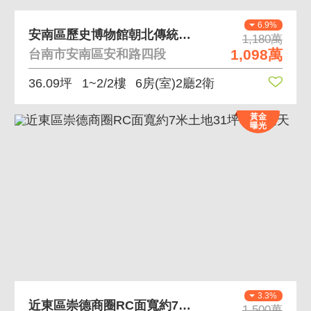
6.9%
安南區歷史博物館朝北傳統車庫透天
1,180萬
1,098萬
台南市安南區安和路四段
36.09坪
1~2/2樓
6房(室)2廳2衛
黃金
曝光
3.3%
近東區崇德商圈RC面寬約7米土地31坪孝親透天
1,500萬