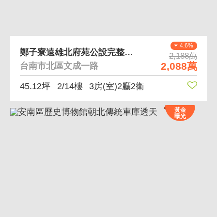
4.6%
鄭子寮遠雄北府苑公設完整朝東三房配B1平面大車位
2,188萬
2,088萬
台南市北區文成一路
45.12坪
2/14樓
3房(室)2廳2衛
黃金
曝光