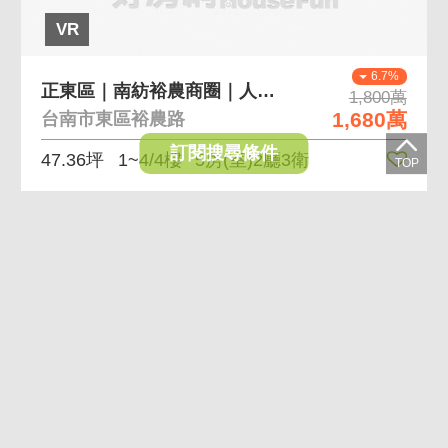
VR
6.7%
正東區｜南紡裕農商圈｜人車潮店住合一
1,800萬
1,680萬
台南市東區裕農路
訂閱搜尋條件
47.36坪
1~4/4樓
5房(室)2廳3衛
黃金
曝光
VR