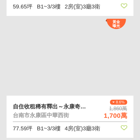
59.65坪
B1~3/3樓
2房(室)3廳3衛
黃金
曝光
8.6%
自住收租稀有釋出～永康奇美中華商圈 /熱鬧店住
1,860萬
1,700萬
台南市永康區中華西街
77.59坪
B1~3/3樓
4房(室)3廳3衛