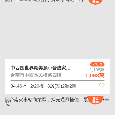
曝光
3.5%
中西區世界湖美麗小資成家首選三房
1,138萬
1,098萬
台南市中西區民權路四段
34.46坪
2/20樓
3房(室)2廳2衛
黃金
曝光