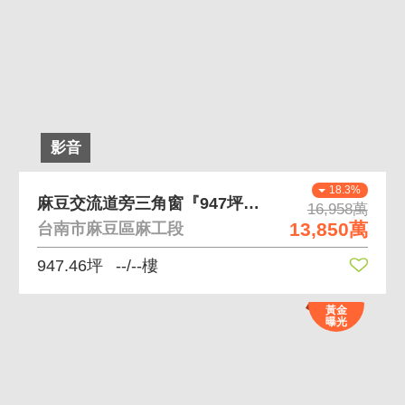
影音
18.3%
麻豆交流道旁三角窗『947坪』甲種工業用地
16,958萬
13,850萬
台南市麻豆區麻工段
947.46坪
--/--樓
黃金
曝光