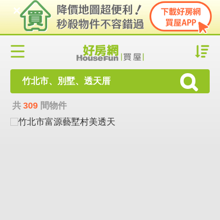
竹北市、別墅、透天厝
共
309
間物件