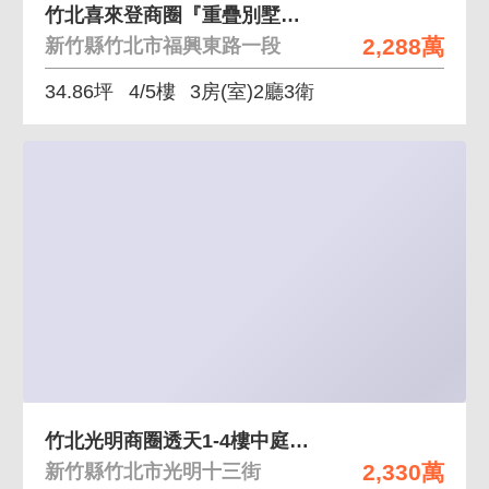
竹北喜來登商圈『重疊別墅』成功學區
2,288萬
新竹縣竹北市福興東路一段
34.86坪
4/5樓
3房(室)2廳3衛
竹北光明商圈透天1-4樓中庭好停車大4房
2,330萬
新竹縣竹北市光明十三街