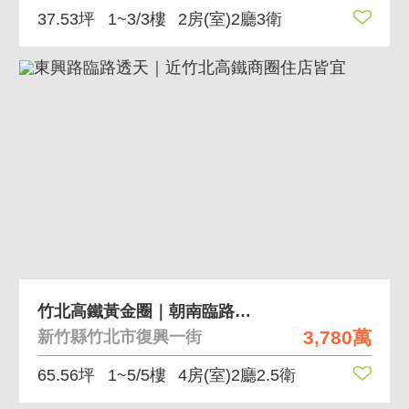
37.53坪
1~3/3樓
2房(室)2廳3衛
竹北高鐵黃金圈｜朝南臨路面寬型別墅
3,780萬
新竹縣竹北市復興一街
65.56坪
1~5/5樓
4房(室)2廳2.5衛