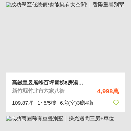
高鐵皇昱層峰百坪電梯6房湯屋別墅
4,998萬
新竹縣竹北市六家八街
109.87坪
1~5/5樓
6房(室)3廳4衛