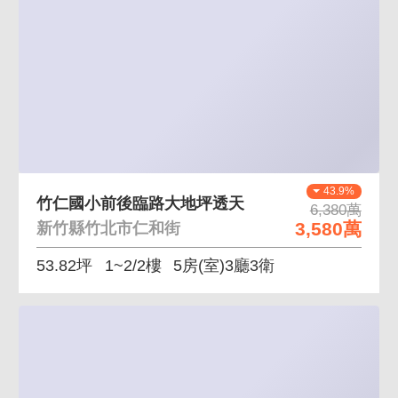
43.9%
竹仁國小前後臨路大地坪透天
6,380萬
3,580萬
新竹縣竹北市仁和街
53.82坪
1~2/2樓
5房(室)3廳3衛