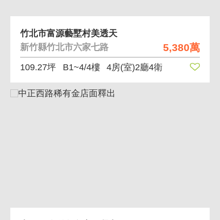
竹北市富源藝墅村美透天
5,380萬
新竹縣竹北市六家七路
109.27坪
B1~4/4樓
4房(室)2廳4衛