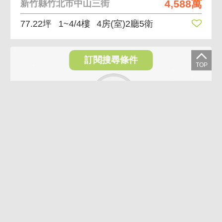
4,588萬
新竹縣竹北市中山三街
77.22坪
1~4/4樓
4房(室)2廳5衛
訂閱搜尋條件
VR
AI煥裝
5.7%
竹北💥光明商圈｜正臨路面公園｜車庫百坪透天
5,288萬
4,988萬
新竹縣竹北市文采街
106.16坪
1~5/5樓
5房(室)3廳4衛