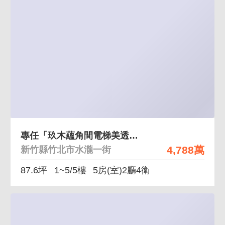
專任「玖木蘊角間電梯美透天」可停雙車～地坪30坪
4,788萬
新竹縣竹北市水瀧一街
87.6坪
1~5/5樓
5房(室)2廳4衛