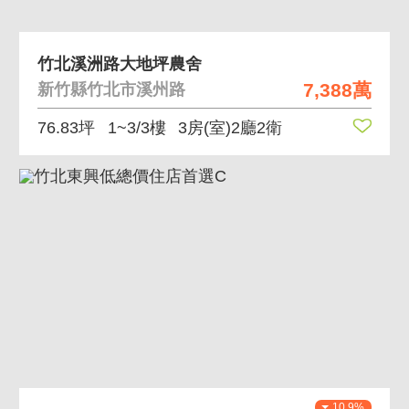
竹北溪洲路大地坪農舍
7,388萬
新竹縣竹北市溪州路
76.83坪
1~3/3樓
3房(室)2廳2衛
10.9%