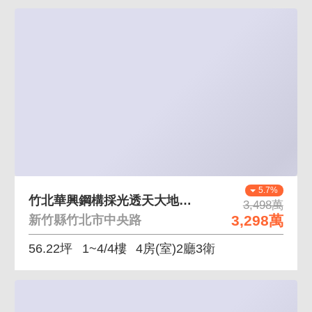
5.7%
竹北華興鋼構採光透天大地坪附電動樁可停4車位
3,498萬
3,298萬
新竹縣竹北市中央路
56.22坪
1~4/4樓
4房(室)2廳3衛