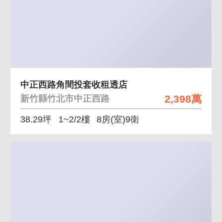
中正西路角間投套收租透店
2,398萬
新竹縣竹北市中正西路
38.29坪
1~2/2樓
8房(室)9衛