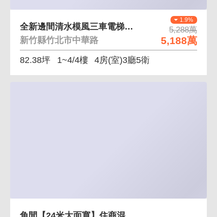
1.9%
全新邊間清水模風三車電梯美墅
5,288萬
5,188萬
新竹縣竹北市中華路
82.38坪
1~4/4樓
4房(室)3廳5衛
角間【24米大面寬】住商混合~近百坪臨路電梯透天