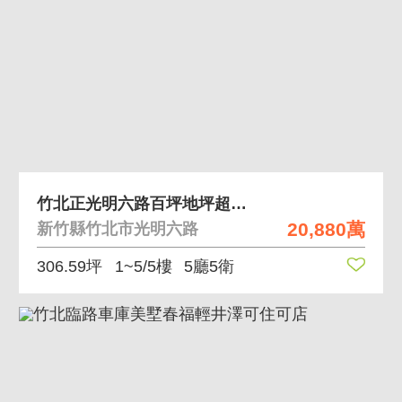
竹北正光明六路百坪地坪超美電梯透店
20,880萬
新竹縣竹北市光明六路
306.59坪
1~5/5樓
5廳5衛