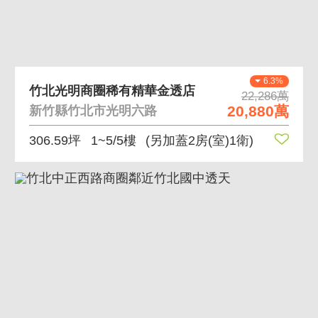
6.3%
竹北光明商圈稀有精華金透店
22,286萬
20,880萬
新竹縣竹北市光明六路
306.59坪
1~5/5樓
(另加蓋2房(室)1衛)