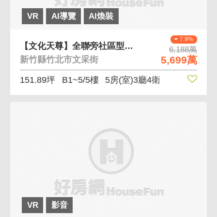
VR
AI導覽
AI煥裝
7.9%
【文化天尊】全聯旁社區型邊間大面寬電梯透天別墅
6,188萬
5,699萬
新竹縣竹北市文采街
151.89坪
B1~5/5樓
5房(室)3廳4衛
VR
影音