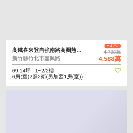
4.2%
高鐵喜來登自強南路商圈熱鬧人潮集市街區可住店透天
4,788萬
4,588萬
新竹縣竹北市嘉興路
69.14坪
1~2/2樓
6房(室)2廳2衛
(另加蓋1房(室))