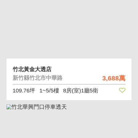
竹北黃金大透店
3,688萬
新竹縣竹北市中華路
109.76坪
1~5/5樓
8房(室)1廳5衛