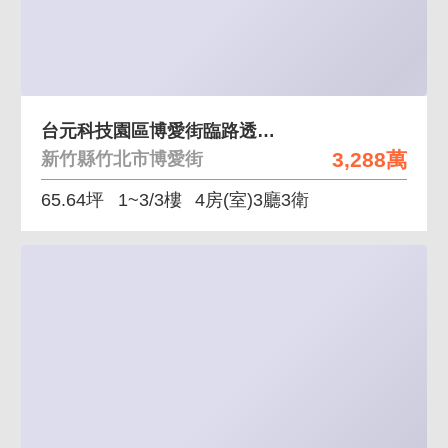
台元科技園區博愛街臨路透天住店
3,288萬
新竹縣竹北市博愛街
65.64坪
1~3/3樓
4房(室)3廳3衛