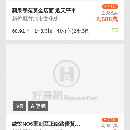
3.7%
蘋果學苑黃金店面 透天平車
2,688萬
2,588萬
新竹縣竹北市文化街
68.91坪
1~3/3樓
4房(室)2廳3衛
VR
AI導覽
7.9%
歐悅NO6重劃區正臨路優質電梯美別墅B6
4,980萬