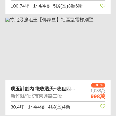
100.74坪
1~4/4樓
5房(室)3廳6衛
8.3%
璞玉計劃內 徵收透天~收租四投套
1,088萬
998萬
新竹縣竹北市東興路二段
30.4坪
1~4/4樓
4房(室)4衛