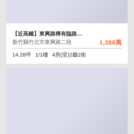
【近高鐵】東興路稀有臨路投資自用透天
1,388萬
新竹縣竹北市東興路二段
14.28坪
1/1樓
4房(室)2廳2衛