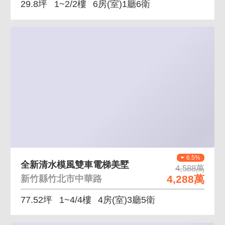
29.8坪
1~2/2樓
6房(室)1廳6衛
6.5%
全新清水模風雙車電梯美墅
4,588萬
4,288萬
新竹縣竹北市中華路
77.52坪
1~4/4樓
4房(室)3廳5衛