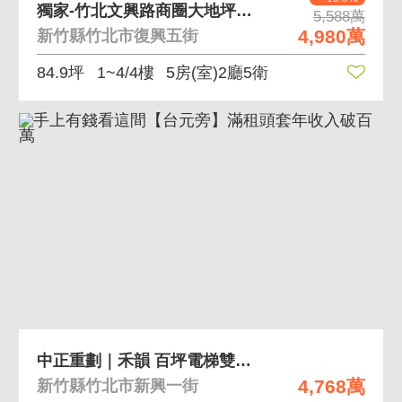
獨家-竹北文興路商圈大地坪透天別墅
5,588萬
4,980萬
新竹縣竹北市復興五街
84.9坪
1~4/4樓
5房(室)2廳5衛
中正重劃｜禾韻 百坪電梯雙車別墅
4,768萬
新竹縣竹北市新興一街