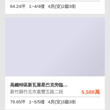
64.24坪
1~4/4樓
4房(室)2廳3衛
高鐵特區新瓦屋星巴克旁臨路住店
5,588萬
新竹縣竹北市嘉豐五路二段
79.65坪
1~5/5樓
4房(室)3廳3衛