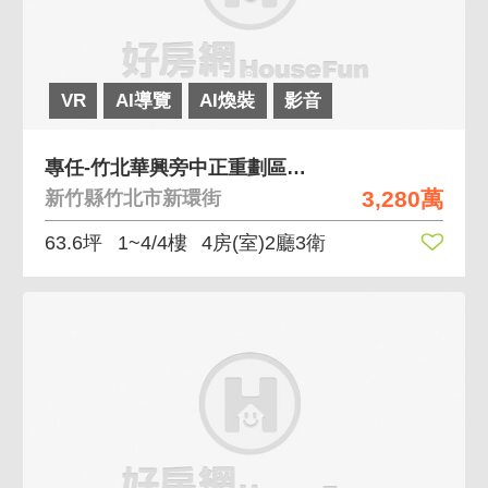
VR
AI導覽
AI煥裝
影音
專任-竹北華興旁中正重劃區左岸莊園雙車別墅
3,280萬
新竹縣竹北市新環街
63.6坪
1~4/4樓
4房(室)2廳3衛