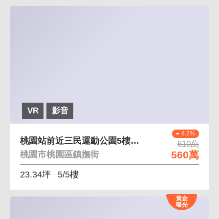
VR
影音
8.2%
桃園站前近三民運動公園5樓頂樓戶公寓
610萬
560萬
桃園市桃園區鎮撫街
23.34坪
5/5樓
黃金
曝光