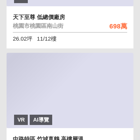
天下至尊 低總價廠房
698萬
桃園市桃園區南山街
26.02坪
11/12樓
VR
AI導覽
中路特區.竹城真鶴.高樓層溫馨美裝潢3改2房車