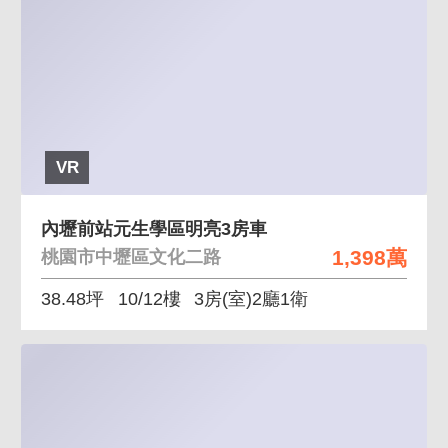
VR
內壢前站元生學區明亮3房車
1,398萬
桃園市中壢區文化二路
38.48坪
10/12樓
3房(室)2廳1衛