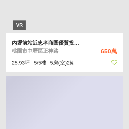
VR
內壢前站近忠孝商圈優質投資頂樓公寓
650萬
桃園市中壢區正神路
25.93坪
5/5樓
5房(室)2衛