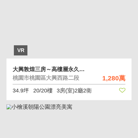
VR
大興敦煌三房～高樓層永久棟距絕佳景觀
1,280萬
桃園市桃園區大興西路二段
34.9坪
20/20樓
3房(室)2廳2衛