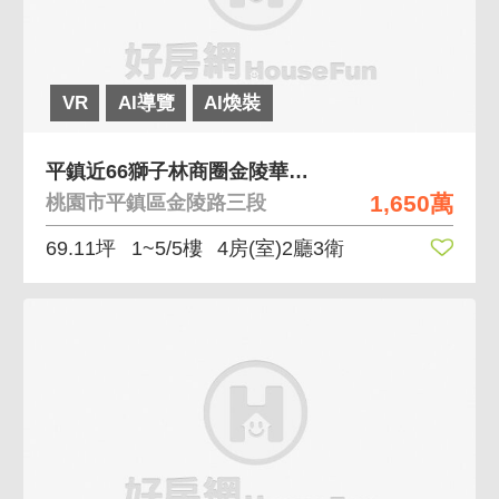
VR
AI導覽
AI煥裝
平鎮近66獅子林商圈金陵華城花園別墅
1,650萬
桃園市平鎮區金陵路三段
69.11坪
1~5/5樓
4房(室)2廳3衛