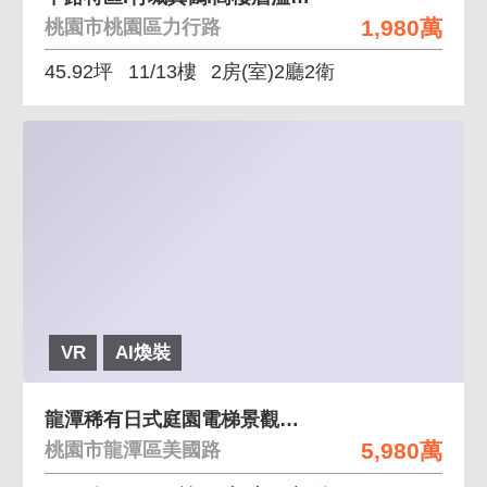
1,980萬
桃園市桃園區力行路
45.92坪
11/13樓
2房(室)2廳2衛
VR
AI煥裝
龍潭稀有日式庭園電梯景觀美墅大地坪莊園
5,980萬
桃園市龍潭區美國路