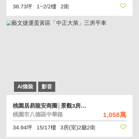
38.73坪
1~2/2樓
2衛
AI煥裝
影音
桃園居易龍安商圈│景觀3房車｜稀有大車位｜
1,058萬
桃園市八德區中華路
34.94坪
15/17樓
3房(室)2廳2衛