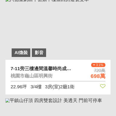
AI煥裝
影音
3.1%
7-11旁三樓邊間溫馨時尚成家美美屋
720萬
698萬
桃園市龜山區明興街
22.96坪
3/4樓
3房(室)2廳1衛