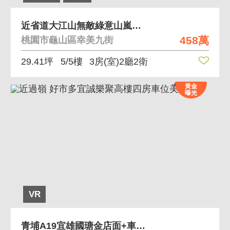
近省道大江山無敵綠意山嵐景觀健身美寓
458萬
桃園市龜山區幸美九街
29.41坪
5/5樓
3房(室)2廳2衛
黃金
曝光
VR
青埔A19宜雄國瑭金店面+車位(現有租客)