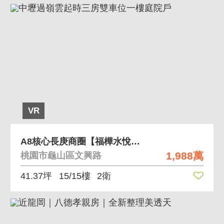
VR
A8核心長庚商圈【福樺水悅】高樓採光平面車位
1,988萬
桃園市龜山區文興路
41.37坪
15/15樓
2衛