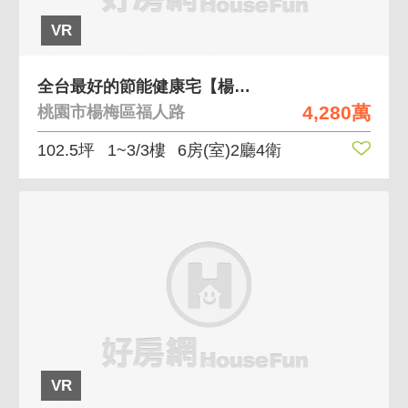
VR
全台最好的節能健康宅【楊梅福人居Ａ】頂級電梯別墅
4,280萬
桃園市楊梅區福人路
102.5坪
1~3/3樓
6房(室)2廳4衛
VR