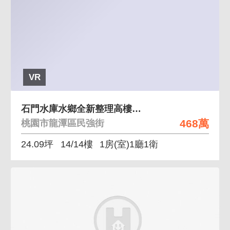
VR
石門水庫水鄉全新整理高樓套房+車位
468萬
桃園市龍潭區民強街
24.09坪
14/14樓
1房(室)1廳1衛