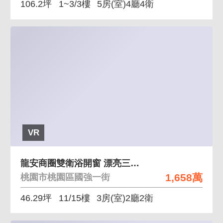
106.2坪
1~3/3樓
5房(室)4廳4衛
VR
龍安商圈雙衛浴開窗 漂亮三房車-新北歐
1,658萬
桃園市桃園區國強一街
46.29坪
11/15樓
3房(室)2廳2衛