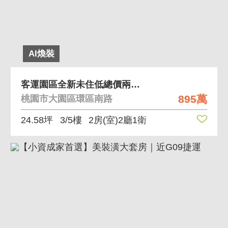
AI煥裝
客運園區全新未住低總價兩房車
895萬
桃園市大園區環區南路
24.58坪
3/5樓
2房(室)2廳1衛