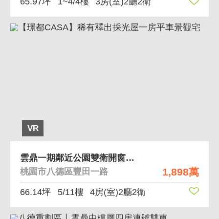
65.97坪
1~4/4樓
3房(室)2廳2衛
VR
雲鼎一期鄰近公園雙衛開窗中樓層朝南四房雙車
1,898萬
桃園市八德區豐田一路
66.14坪
5/11樓
4房(室)2廳2衛