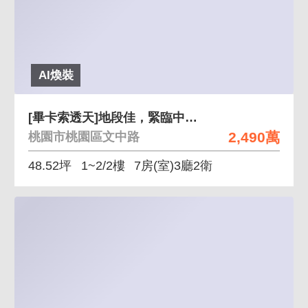
AI煥裝
[畢卡索透天]地段佳，緊臨中路特區，雙商圈環抱
2,490萬
桃園市桃園區文中路
48.52坪
1~2/2樓
7房(室)3廳2衛