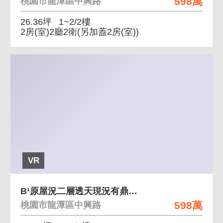
598萬
桃園市龍潭區中興路
26.36坪
1~2/2樓
2房(室)2廳2衛
(另加蓋2房(室))
VR
B¹原屋況二層透天現況有鼎佳改造便利好停車
598萬
桃園市龍潭區中興路