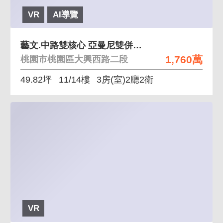
VR
AI導覽
藝文.中路雙核心 亞曼尼雙併大3房+獨立雙車位
1,760萬
桃園市桃園區大興西路二段
49.82坪
11/14樓
3房(室)2廳2衛
VR