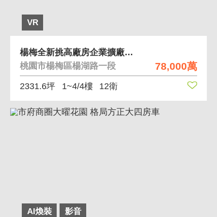
VR
楊梅全新挑高廠房企業擴廠升級進駐首選
78,000萬
桃園市楊梅區楊湖路一段
2331.6坪
1~4/4樓
12衛
AI煥裝
影音