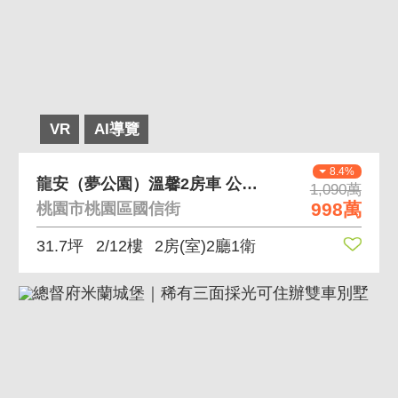
VR
AI導覽
8.4%
龍安（夢公園）溫馨2房車 公園旁 近南桃園交流道
1,090萬
998萬
桃園市桃園區國信街
31.7坪
2/12樓
2房(室)2廳1衛