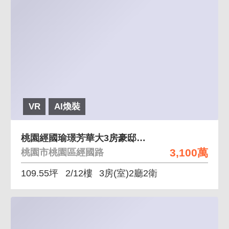
VR
AI煥裝
桃園經國瑜璟芳華大3房豪邸五車位
3,100萬
桃園市桃園區經國路
109.55坪
2/12樓
3房(室)2廳2衛