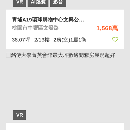
VR
AI煥裝
影音
青埔A19環球購物中心文興公園二房車
1,568萬
桃園市中壢區文發路
38.07坪
2/13樓
2房(室)1廳1衛
VR