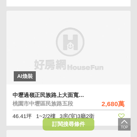
AI煥裝
中壢過嶺正民族路上大面寬金透店
2,680萬
桃園市中壢區民族路五段
46.41坪
1~2/2樓
3房(室)3廳2衛
訂閱搜尋條件