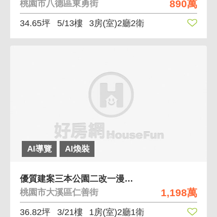
890萬
桃園市八德區東勇街
34.65坪
5/13樓
3房(室)2廳2衛
AI導覽
AI煥裝
優質建案三本公園二改一漫活兩房車
1,198萬
桃園市大溪區仁善街
36.82坪
3/21樓
1房(室)2廳1衛