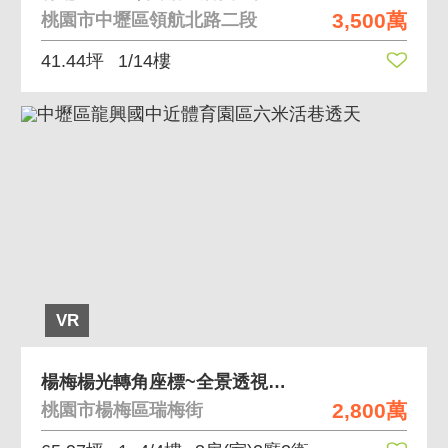
3,500萬
桃園市中壢區領航北路二段
41.44坪
1/14樓
VR
楊梅楊光轉角座標~全景透視玻璃採光美墅
2,800萬
桃園市楊梅區瑞梅街