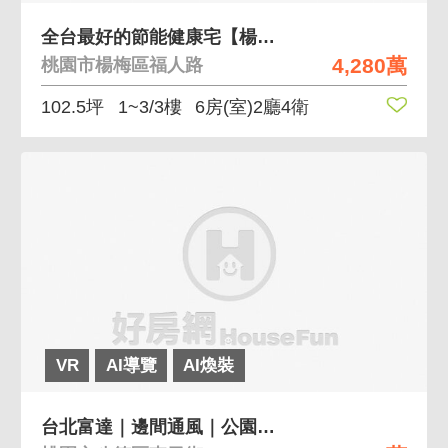
全台最好的節能健康宅【楊梅福人居Ｂ】頂級電梯別墅
4,280萬
桃園市楊梅區福人路
102.5坪
1~3/3樓
6房(室)2廳4衛
VR
AI導覽
AI煥裝
台北富達｜邊間通風｜公園綠意好宅｜水電已全屋更新