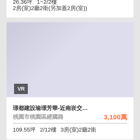
26.36坪
1~2/2樓
2房(室)2廳2衛
(另加蓋2房(室))
VR
璟都建設瑜璟芳華-近南崁交流道3房五車位景觀宅
3,100萬
桃園市桃園區經國路
109.55坪
2/12樓
3房(室)2廳2衛