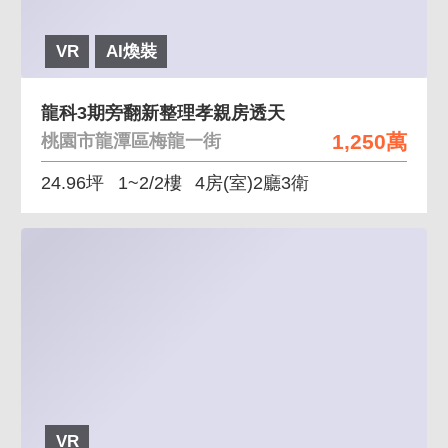
VR
AI煥裝
龍科3期旁翻新整理孝親房透天
1,250萬
桃園市龍潭區梅龍一街
24.96坪
1~2/2樓
4房(室)2廳3衛
VR