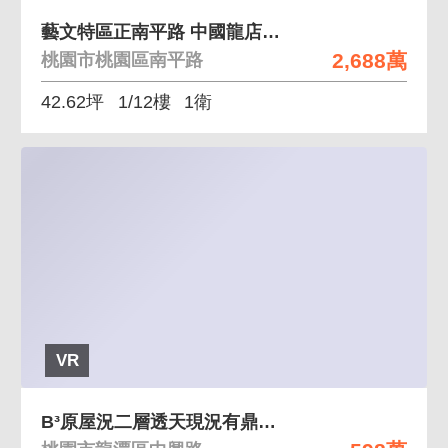
藝文特區正南平路 中國龍店面+車位 穩收租
2,688萬
桃園市桃園區南平路
42.62坪
1/12樓
1衛
VR
B³原屋況二層透天現況有鼎佳改造便利好停車