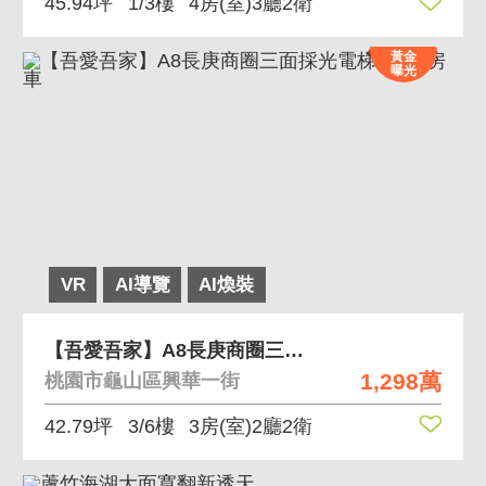
45.94坪
1/3樓
4房(室)3廳2衛
黃金
曝光
VR
AI導覽
AI煥裝
【吾愛吾家】A8長庚商圈三面採光電梯華廈3房車
1,298萬
桃園市龜山區興華一街
42.79坪
3/6樓
3房(室)2廳2衛