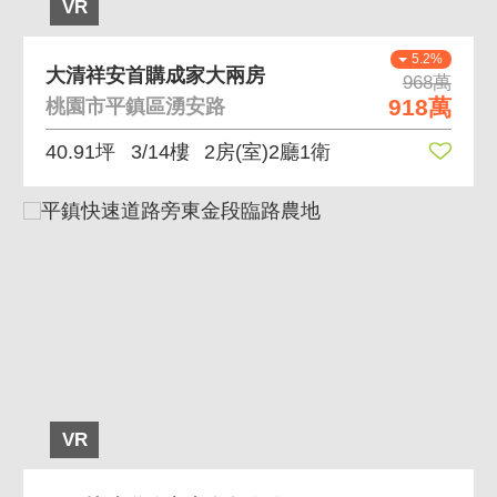
VR
5.2%
大清祥安首購成家大兩房
968萬
918萬
桃園市平鎮區湧安路
40.91坪
3/14樓
2房(室)2廳1衛
VR