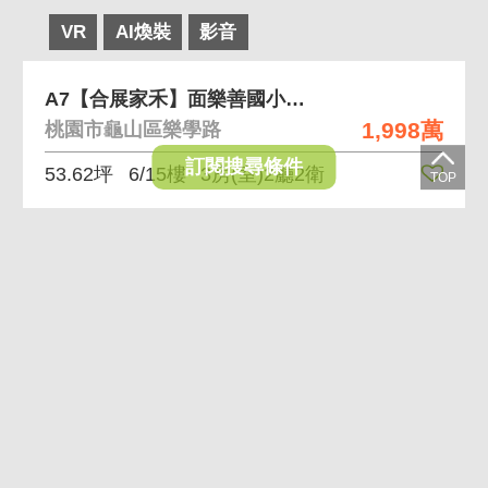
VR
AI煥裝
影音
A7【合展家禾】面樂善國小永久棟距3房2車
1,998萬
桃園市龜山區樂學路
訂閱搜尋條件
53.62坪
6/15樓
3房(室)2廳2衛
VR