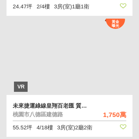
24.47坪
2/4樓
3房(室)1廳1衛
黃金
曝光
VR
未來捷運綠線皇翔百老匯 質感綠意大三房車位
1,750萬
桃園市八德區建德路
55.52坪
4/18樓
3房(室)2廳2衛