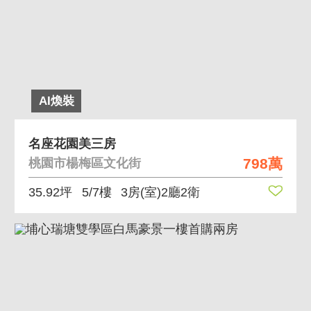
AI煥裝
名座花園美三房
798萬
桃園市楊梅區文化街
35.92坪
5/7樓
3房(室)2廳2衛