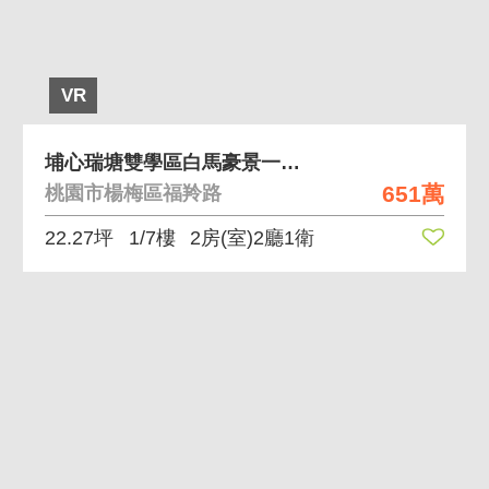
VR
埔心瑞塘雙學區白馬豪景一樓首購兩房
651萬
桃園市楊梅區福羚路
22.27坪
1/7樓
2房(室)2廳1衛