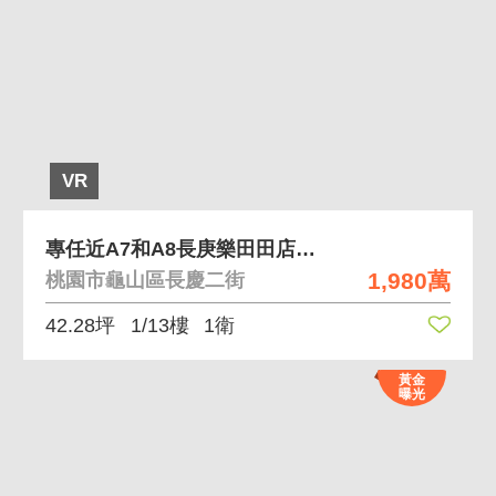
VR
專任近A7和A8長庚樂田田店面+B1平車
1,980萬
桃園市龜山區長慶二街
42.28坪
1/13樓
1衛
黃金
曝光