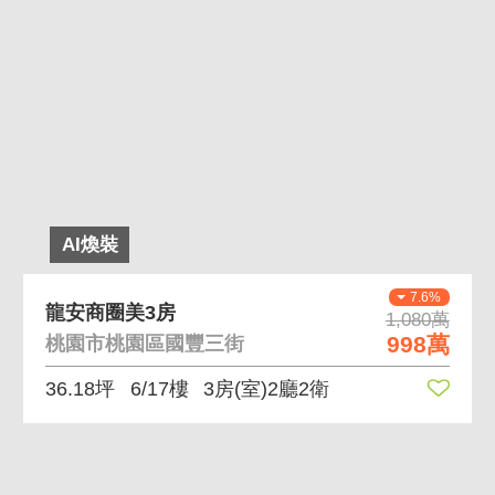
AI煥裝
7.6%
龍安商圈美3房
1,080萬
998萬
桃園市桃園區國豐三街
36.18坪
6/17樓
3房(室)2廳2衛