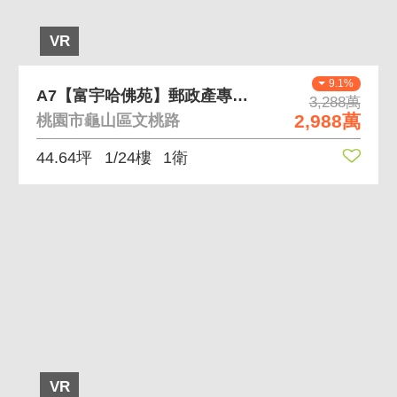
VR
9.1%
A7【富宇哈佛苑】郵政產專區黃金面寬漂亮店面
3,288萬
2,988萬
桃園市龜山區文桃路
44.64坪
1/24樓
1衛
VR