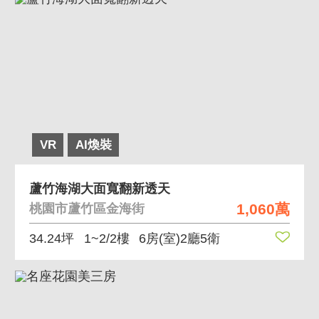
VR
AI煥裝
蘆竹海湖大面寬翻新透天
1,060萬
桃園市蘆竹區金海街
34.24坪
1~2/2樓
6房(室)2廳5衛