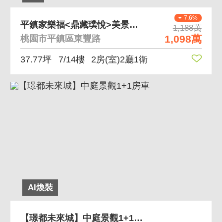
7.6%
平鎮家樂福<鼎藏璞悅>美景精裝2房平車
1,188萬
1,098萬
桃園市平鎮區東豐路
37.77坪
7/14樓
2房(室)2廳1衛
AI煥裝
【璟都未來城】中庭景觀1+1房車