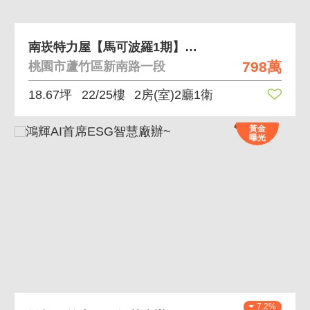
南崁特力屋【馬可波羅1期】景觀2房美大樓
798萬
桃園市蘆竹區新南路一段
18.67坪
22/25樓
2房(室)2廳1衛
黃金
曝光
7.2%