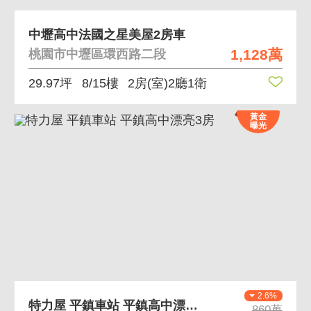
中壢高中法國之星美屋2房車
1,128萬
桃園市中壢區環西路二段
29.97坪
8/15樓
2房(室)2廳1衛
黃金
曝光
2.6%
特力屋 平鎮車站 平鎮高中漂亮3房
860萬