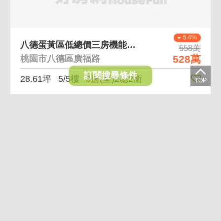
5.4%
八德蛋黃區低總價三房機能美寓稀有釋出
558萬
528萬
桃園市八德區廣福路
訂閱搜尋條件
28.61坪
5/5樓
3房(室)2廳2衛
黃金
曝光