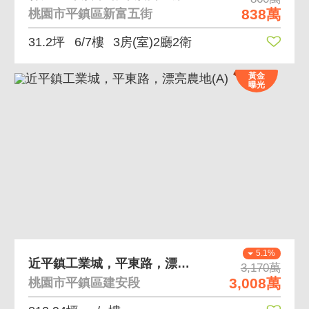
838萬
桃園市平鎮區新富五街
31.2坪
6/7樓
3房(室)2廳2衛
黃金
曝光
5.1%
近平鎮工業城，平東路，漂亮農地(A)
3,170萬
3,008萬
桃園市平鎮區建安段