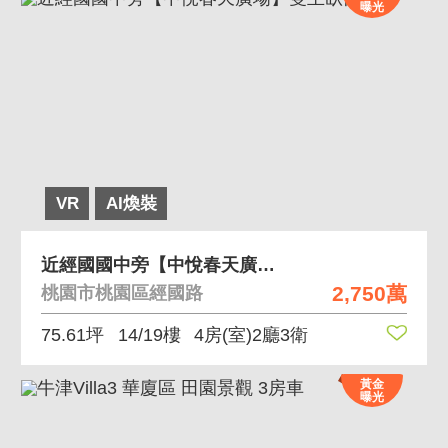
曝光
VR
AI煥裝
近經國國中旁【中悅春天廣場】雙主臥四房車
2,750萬
桃園市桃園區經國路
75.61坪
14/19樓
4房(室)2廳3衛
黃金
曝光