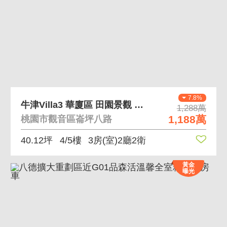
7.8%
牛津Villa3 華廈區 田園景觀 3房車
1,288萬
1,188萬
桃園市觀音區崙坪八路
40.12坪
4/5樓
3房(室)2廳2衛
黃金
曝光