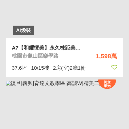
AI煥裝
A7【和耀恆美】永久棟距美景2房平車
1,598萬
桃園市龜山區樂學路
37.6坪
10/15樓
2房(室)2廳1衛
黃金
曝光