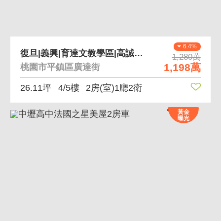
6.4%
復旦|義興|育達文教學區|高誠W|精美二房
1,280萬
1,198萬
桃園市平鎮區廣達街
26.11坪
4/5樓
2房(室)1廳2衛
黃金
曝光