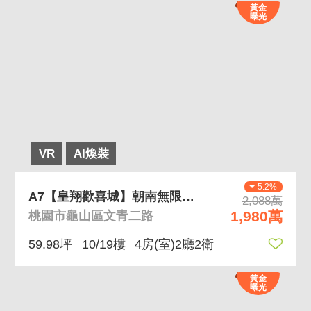
黃金
曝光
VR
AI煥裝
5.2%
A7【皇翔歡喜城】朝南無限景觀大四房B2平面車
2,088萬
1,980萬
桃園市龜山區文青二路
59.98坪
10/19樓
4房(室)2廳2衛
黃金
曝光