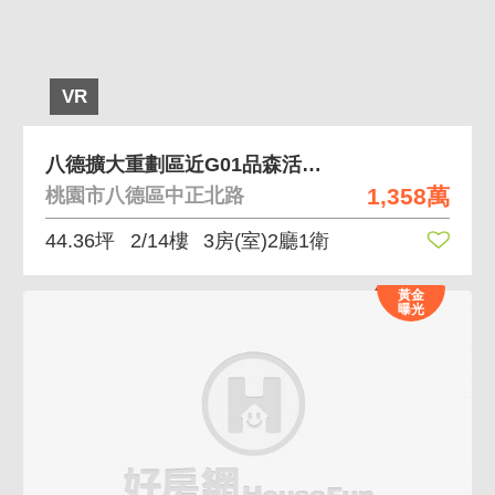
VR
八德擴大重劃區近G01品森活溫馨全室精美三房車
1,358萬
桃園市八德區中正北路
44.36坪
2/14樓
3房(室)2廳1衛
黃金
曝光