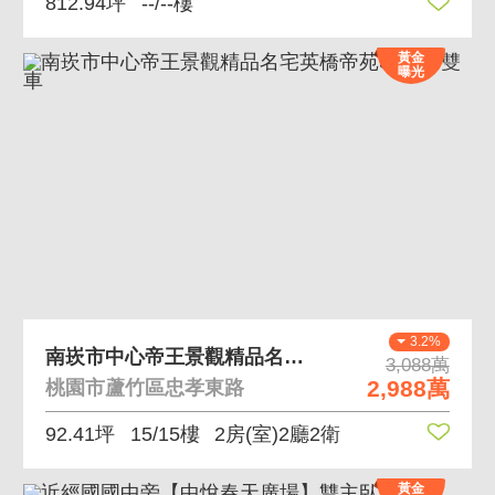
812.94坪
--/--樓
黃金
曝光
3.2%
南崁市中心帝王景觀精品名宅英橋帝苑3改2房雙車
3,088萬
2,988萬
桃園市蘆竹區忠孝東路
92.41坪
15/15樓
2房(室)2廳2衛
黃金