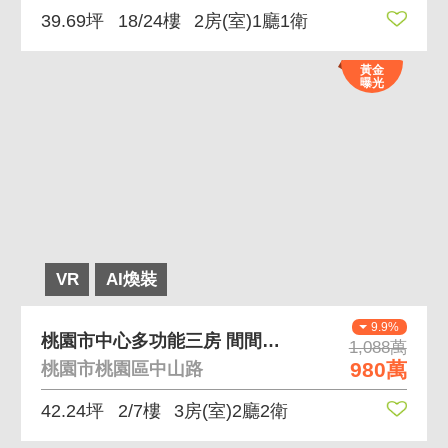
39.69坪
18/24樓
2房(室)1廳1衛
黃金
曝光
VR
AI煥裝
9.9%
桃園市中心多功能三房 間間採光通風 有平車
1,088萬
980萬
桃園市桃園區中山路
42.24坪
2/7樓
3房(室)2廳2衛