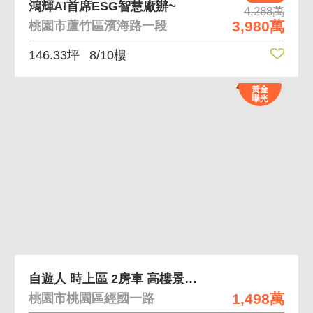
鴻輝AI首席ESG智慧廠辦~
4,288萬
3,980萬
桃園市蘆竹區濱海路一段
146.33坪
8/10樓
黃金
曝光
自遊人 時上區 2房車 高樓景觀稀有釋出戶別
1,498萬
桃園市桃園區經國一路