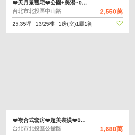
❤️天月景觀宅❤️公園+美湯~0971002032
2,550萬
台北市北投區中山路
25.35坪
13/25樓
1房(室)1廳1衛
❤️複合式套房❤️超美裝潢❤️0971002032
1,688萬
台北市北投區公館路