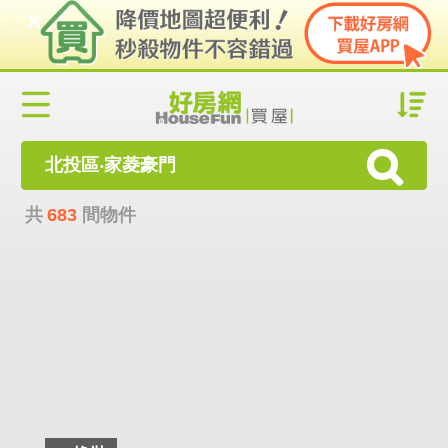
北投區‧家菱豪門
共
683
間物件