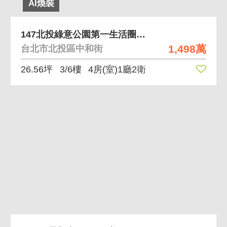
AI煥裝
147北投綠意公園第一生活圈挑高4房創藝家美宅
1,498萬
台北市北投區中和街
26.56坪
3/6樓
4房(室)1廳2衛