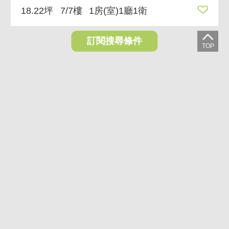
18.22坪
7/7樓
1房(室)1廳1衛
訂閱搜尋條件
石牌學區靜巷美宅 明星學校石牌國中小、格局方正
2,450萬
台北市北投區自強街
37.89坪
2/5樓
3房(室)2廳2衛