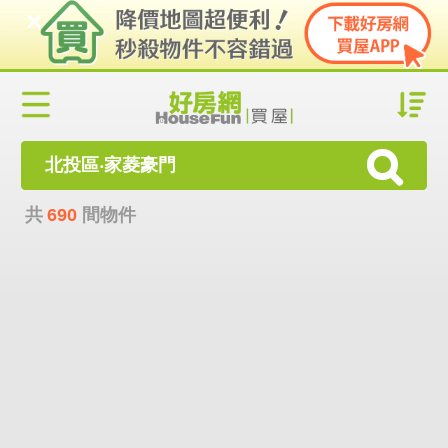
北投區‧家菱豪門
共
690
間物件