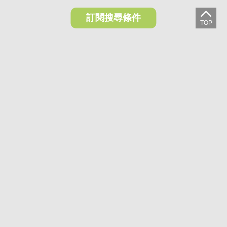
訂閱搜尋條件
想收藏喜歡的物件？快下載好房網買屋APP！
下載 好房網買屋APP >
加入好友
好房網買屋
好房國際股份有限公司負責建置及維護