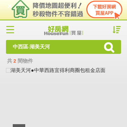
中西區‧湖美天河
共
2
間物件