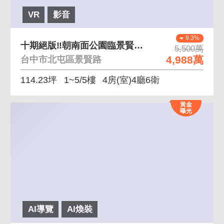
VR
影音
9.3%
十期絕版‼朝南面公園臨景賢路五套房大地坪電梯別墅
5,500萬
4,988萬
台中市北屯區景賢路
114.23坪
1~5/5樓
4房(室)4廳6衛
黃金
曝光
AI導覽
AI煥裝