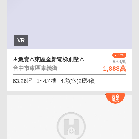
VR
5%
⚠️急賣⚠️東區全新電梯別墅⚠️10米路併排雙車
1,988萬
1,888萬
台中市東區東義街
63.26坪
1~4/4樓
4房(室)2廳4衛
黃金
曝光