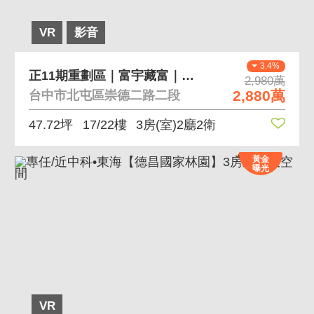
VR
影音
3.4%
正11期重劃區｜富宇藏富｜全新三房平車高樓視野戶
2,980萬
2,880萬
台中市北屯區崇德二路二段
47.72坪
17/22樓
3房(室)2廳2衛
黃金
曝光
VR