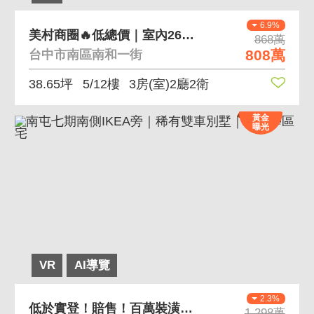
6.9%
美村商圈🔥低總價｜室內26坪｜三房休旅車位
868萬
808萬
台中市南區南和一街
38.65坪
5/12樓
3房(室)2廳2衛
黃金
曝光
VR
AI導覽
2.3%
低於實登！賠售！百萬裝潢新光和園3+1房Ｂ１平車
1,298萬