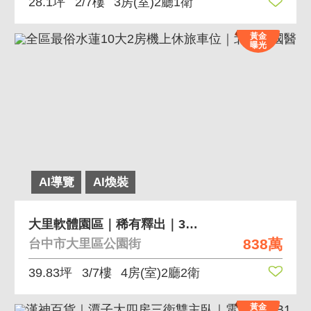
28.1坪
2/7樓
3房(室)2廳1衛
黃金
曝光
AI導覽
AI煥裝
大里軟體園區｜稀有釋出｜3+1房附車位
838萬
台中市大里區公園街
39.83坪
3/7樓
4房(室)2廳2衛
黃金