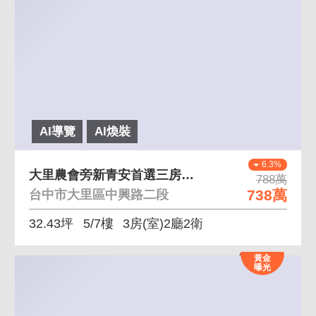
AI導覽
AI煥裝
6.3%
大里農會旁新青安首選三房車位
788萬
738萬
台中市大里區中興路二段
32.43坪
5/7樓
3房(室)2廳2衛
黃金
曝光