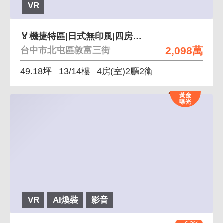
VR
🏅機捷特區|日式無印風|四房B1平面車位
2,098萬
台中市北屯區敦富三街
49.18坪
13/14樓
4房(室)2廳2衛
黃金
曝光
VR
AI煥裝
影音