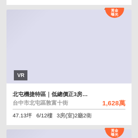
黃金
曝光
VR
北屯機捷特區｜低總價正3房平車首選好宅
1,628萬
台中市北屯區敦富十街
47.13坪
6/12樓
3房(室)2廳2衛
黃金
曝光