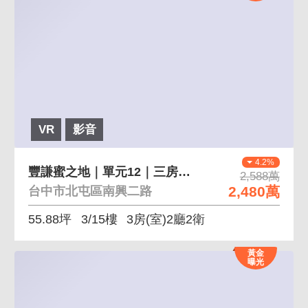
VR
影音
4.2%
豐謙蜜之地｜單元12｜三房專有大露台｜連號雙平車
2,588萬
2,480萬
台中市北屯區南興二路
55.88坪
3/15樓
3房(室)2廳2衛
黃金
曝光