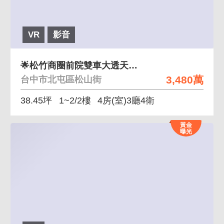
VR
影音
🌟松竹商圈前院雙車大透天｜住商兩用首選🌟
3,480萬
台中市北屯區松山街
38.45坪
1~2/2樓
4房(室)3廳4衛
黃金
曝光