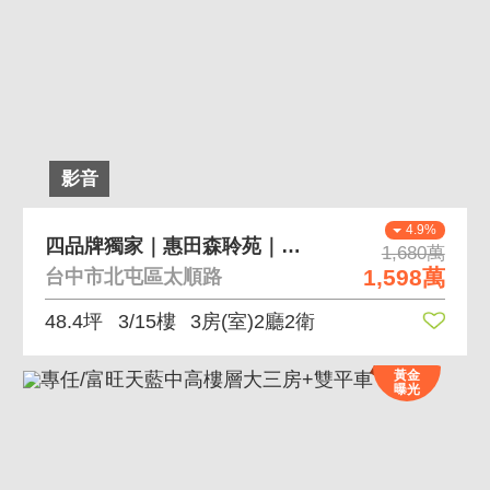
影音
4.9%
四品牌獨家｜惠田森聆苑｜三房平車｜絕美屋況
1,680萬
1,598萬
台中市北屯區太順路
48.4坪
3/15樓
3房(室)2廳2衛
黃金
曝光