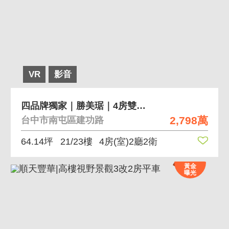
VR
影音
四品牌獨家｜勝美琚｜4房雙平車｜無敵視野戶
2,798萬
台中市南屯區建功路
64.14坪
21/23樓
4房(室)2廳2衛
黃金
曝光