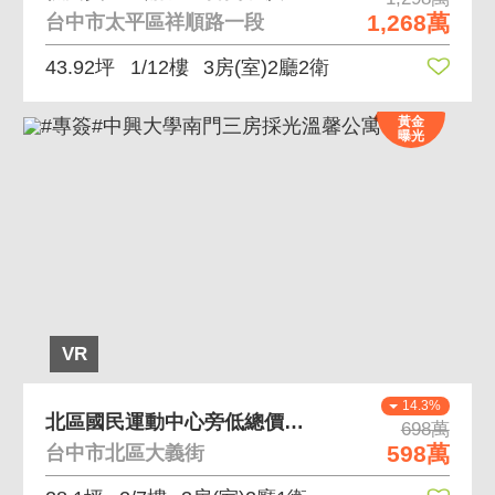
1,268萬
台中市太平區祥順路一段
43.92坪
1/12樓
3房(室)2廳2衛
黃金
曝光
VR
14.3%
北區國民運動中心旁低總價電梯3房
698萬
598萬
台中市北區大義街