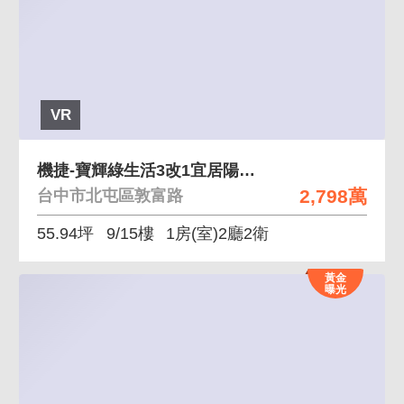
VR
機捷-寶輝綠生活3改1宜居陽台電動雙平車
2,798萬
台中市北屯區敦富路
55.94坪
9/15樓
1房(室)2廳2衛
黃金
曝光