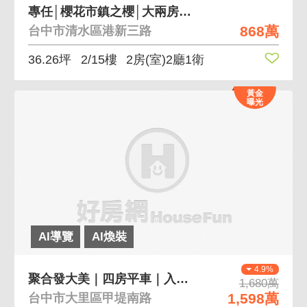
專任│櫻花市鎮之櫻│大兩房平車│台中好房
868萬
台中市清水區港新三路
36.26坪
2/15樓
2房(室)2廳1衛
黃金
曝光
AI導覽
AI煥裝
4.9%
聚合發大美｜四房平車｜入門玄關｜面河岸｜主附30
1,680萬
1,598萬
台中市大里區甲堤南路