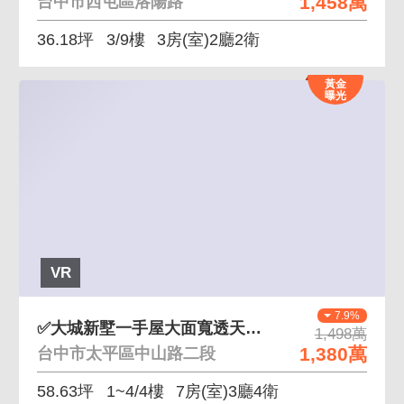
1,458萬
台中市西屯區洛陽路
36.18坪
3/9樓
3房(室)2廳2衛
黃金
曝光
VR
7.9%
✅大城新墅一手屋大面寬透天別墅唯一釋出
1,498萬
1,380萬
台中市太平區中山路二段
58.63坪
1~4/4樓
7房(室)3廳4衛