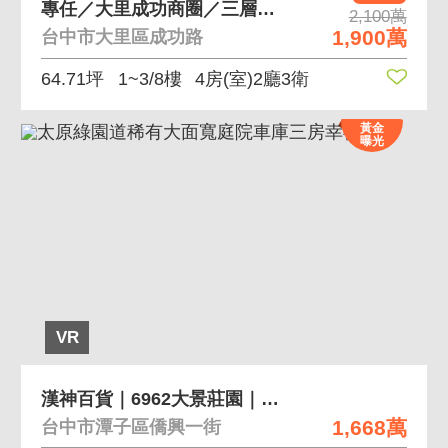
專任／大里成功商圈／三層樓吃市店面／唯一釋出
2,100萬
1,900萬
台中市大里區成功路
64.71坪
1~3/8樓
4房(室)2廳3衛
黃金
曝光
VR
漢神百貨｜6962大景莊園｜輕奢視野美三房平車
1,668萬
台中市潭子區僑興一街