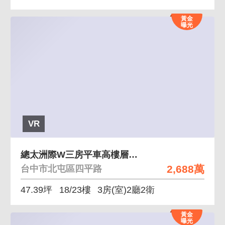
黃金
曝光
VR
總太洲際W三房平車高樓層視野戶~~~~~~~~~
2,688萬
台中市北屯區四平路
47.39坪
18/23樓
3房(室)2廳2衛
黃金
曝光