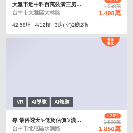
6.3%
大雅市近中科百萬裝潢三房平車久樘花園童畫
1,598萬
1,498萬
台中市大雅區大林路
42.58坪
4/12樓
3房(室)2廳2衛
黃金
曝光
VR
AI導覽
AI煥裝
2.5%
專 最俗透天✨低於估價✨漢神崇德 公園旁｜朝東南
1,898萬
1,850萬
台中市北屯區水湳路