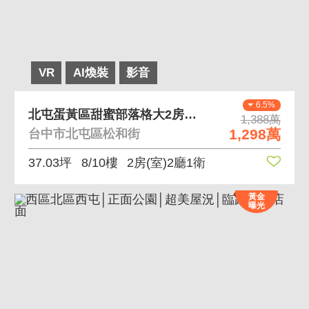
VR
AI煥裝
影音
6.5%
北屯蛋黃區甜蜜部落格大2房車位/捷運/好市多
1,388萬
1,298萬
台中市北屯區松和街
37.03坪
8/10樓
2房(室)2廳1衛
黃金
曝光