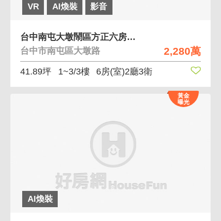
VR
AI煥裝
影音
台中南屯大墩鬧區方正六房優質透天厝
2,280萬
台中市南屯區大墩路
41.89坪
1~3/3樓
6房(室)2廳3衛
黃金
曝光
AI煥裝