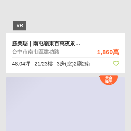
VR
勝美琚｜南屯嶺東百萬夜景視野三房平車
1,860萬
台中市南屯區建功路
48.04坪
21/23樓
3房(室)2廳2衛
黃金
曝光