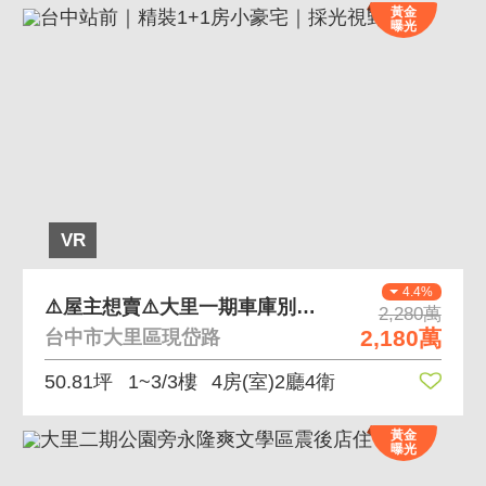
黃金
曝光
VR
4.4%
⚠️屋主想賣⚠️大里一期車庫別墅❤️10年屋新
2,280萬
2,180萬
台中市大里區現岱路
50.81坪
1~3/3樓
4房(室)2廳4衛
黃金
曝光