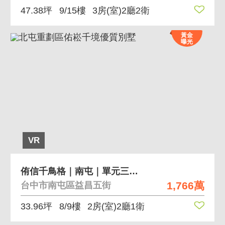
47.38坪
9/15樓
3房(室)2廳2衛
黃金
曝光
VR
侑信千鳥格｜南屯｜單元三｜精裝兩房B1平車
1,766萬
台中市南屯區益昌五街
33.96坪
8/9樓
2房(室)2廳1衛