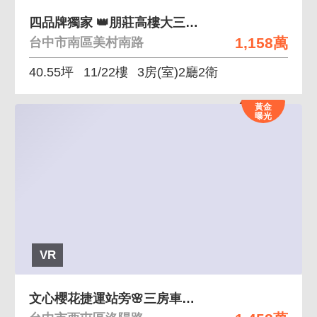
四品牌獨家 👑朋莊高樓大三房+機上休旅車位
1,158萬
台中市南區美村南路
40.55坪
11/22樓
3房(室)2廳2衛
黃金
曝光
VR
文心櫻花捷運站旁🌸三房車位_社區稀有釋出