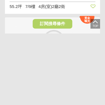
55.2坪
7/9樓
4房(室)2廳2衛
黃金
曝光
訂閱搜尋條件
VR
🚀中山醫｜工學商圈臨路15年別墅｜免追垃圾車✨
2,980萬
台中市南區德富路
61.37坪
1~3/3樓
4房(室)3廳3衛