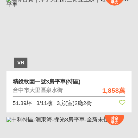
曝光
VR
精銳軟園一號3房平車(特區)
1,858萬
台中市大里區泉水街
51.39坪
3/11樓
3房(室)2廳2衛
黃金
曝光