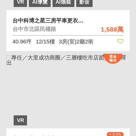
VR
AI導覽
AI煥裝
影音
台中科博之星三房平車更衣室無限美好綠園道
1,588萬
台中市北區民權路
40.96坪
12/15樓
3房(室)2廳2衛
黃金
曝光
VR
9.5%