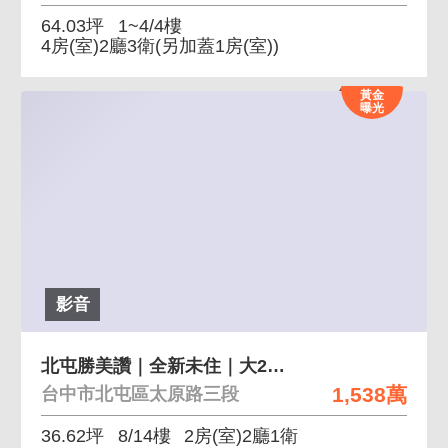
64.03坪
1~4/4樓
4房(室)2廳3衛
(另加蓋1房(室))
黃金
曝光
影音
北屯勝美讚｜全新未住｜大2房+平車
1,538萬
台中市北屯區太原路三段
36.62坪
8/14樓
2房(室)2廳1衛