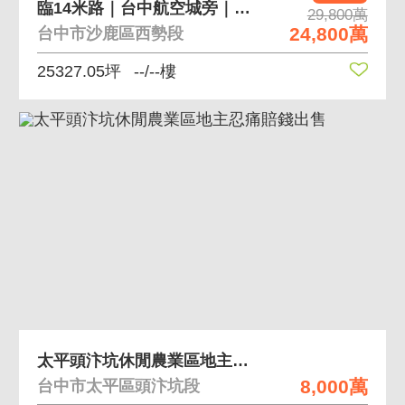
臨14米路｜台中航空城旁｜城(一)農地＋保護區
29,800萬
24,800萬
台中市沙鹿區西勢段
25327.05坪
--/--樓
太平頭汴坑休閒農業區地主忍痛賠錢出售
8,000萬
台中市太平區頭汴坑段