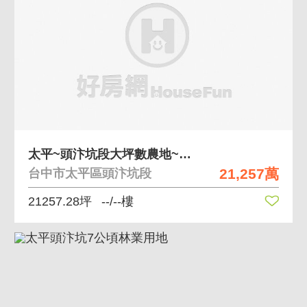
太平~頭汴坑段大坪數農地~已分割多筆好規劃利用
21,257萬
台中市太平區頭汴坑段
21257.28坪
--/--樓