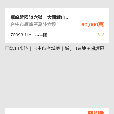
霧峰近國道六號，大面積山坡農地
60,000萬
台中市霧峰區萬斗六段
70993.1坪
--/--樓
16.8%