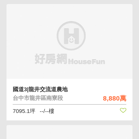
國道3|龍井交流道農地
8,880萬
台中市龍井區南寮段
7095.1坪
--/--樓