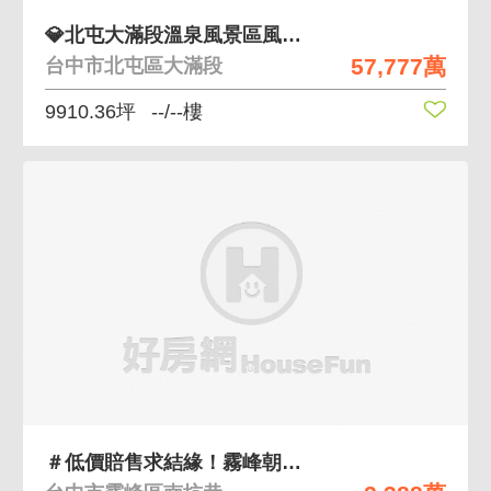
💎北屯大滿段溫泉風景區風水絕佳｜已通過環品
57,777萬
台中市北屯區大滿段
9910.36坪
--/--樓
＃低價賠售求結緣！霧峰朝陽科大北溝小段近萬坪農地