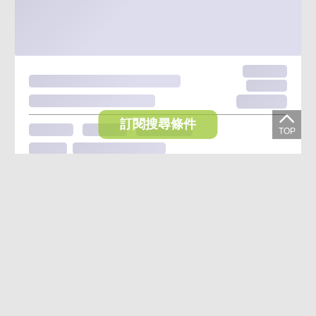
龍井正中華路6800坪乙種工業用地
171,750萬
台中市龍井區茄投段
訂閱搜尋條件
6870.08坪
--/--樓