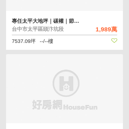
專任太平大地坪｜碳權｜節稅｜傳承｜ESG林業用地
1,989萬
台中市太平區頭汴坑段
7537.09坪
--/--樓