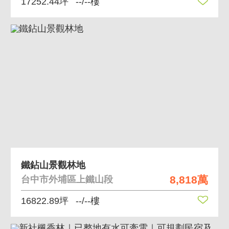
17252.44坪
--/--樓
鐵鉆山景觀林地
8,818萬
台中市外埔區上鐵山段
16822.89坪
--/--樓