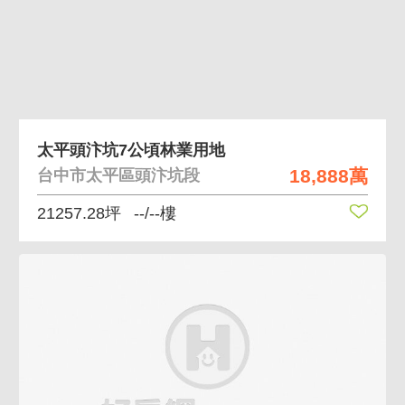
太平頭汴坑7公頃林業用地
18,888萬
台中市太平區頭汴坑段
21257.28坪
--/--樓