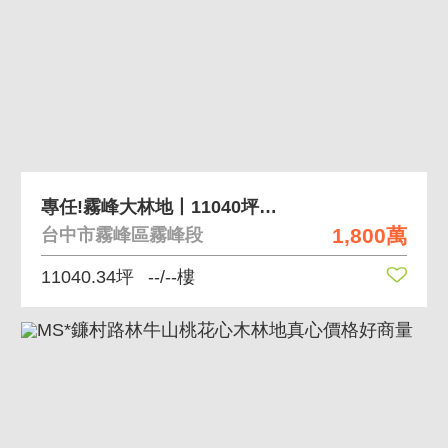
專任!霧峰大林地丨11040坪丨置產、休閒首選！
1,800萬
台中市霧峰區霧峰段
11040.34坪
--/--樓