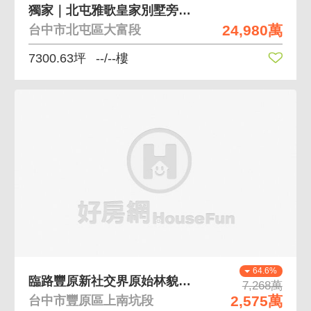
獨家｜北屯雅歌皇家別墅旁｜風景區平坦土地(可建)
24,980萬
台中市北屯區大富段
7300.63坪
--/--樓
64.6%
臨路豐原新社交界原始林貌農牧用地（出價談）
7,268萬
2,575萬
台中市豐原區上南坑段