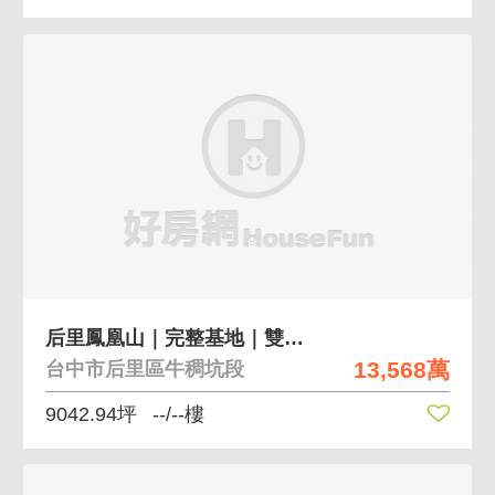
后里鳳凰山｜完整基地｜雙平台｜臨6米路｜稀有釋出
13,568萬
台中市后里區牛稠坑段
9042.94坪
--/--樓