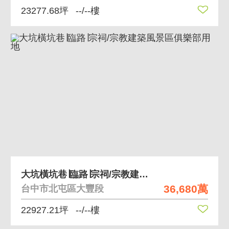
23277.68坪
--/--樓
大坑橫坑巷∣臨路∣宗祠/宗教建築風景區俱樂部用地
36,680萬
台中市北屯區大豐段
22927.21坪
--/--樓