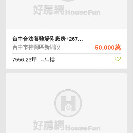
台中合法養雞場附廠房+267坪甲建｜年收320萬
50,000萬
台中市神岡區新圳段
7556.23坪
--/--樓