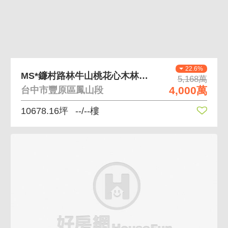
22.6%
MS*鐮村路林牛山桃花心木林地真心價格好商量
5,168萬
4,000萬
台中市豐原區鳳山段
10678.16坪
--/--樓