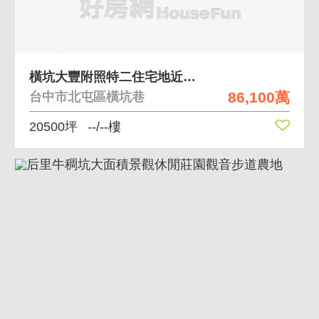
橫坑大豐附照特二住宅地近大坑圓環養生村雅歌別墅區
86,100萬
台中市北屯區橫坑巷
20500坪
--/--樓