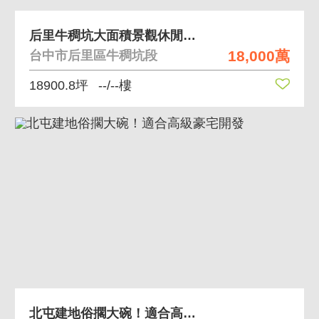
后里牛稠坑大面積景觀休閒莊園觀音步道農地
18,000萬
台中市后里區牛稠坑段
18900.8坪
--/--樓
北屯建地俗擱大碗！適合高級豪宅開發