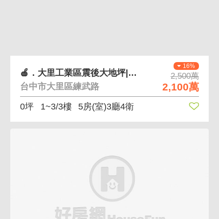
16%
🍎．大里工業區震後大地坪|車庫停車美別墅
2,500萬
2,100萬
台中市大里區練武路
0坪
1~3/3樓
5房(室)3廳4衛