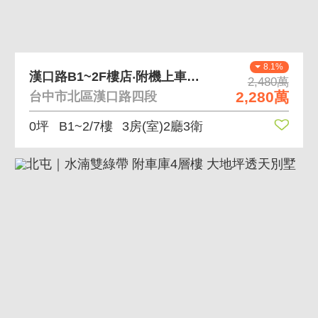
8.1%
漢口路B1~2F樓店‧附機上車位～賴厝國小旁
2,480萬
2,280萬
台中市北區漢口路四段
0坪
B1~2/7樓
3房(室)2廳3衛