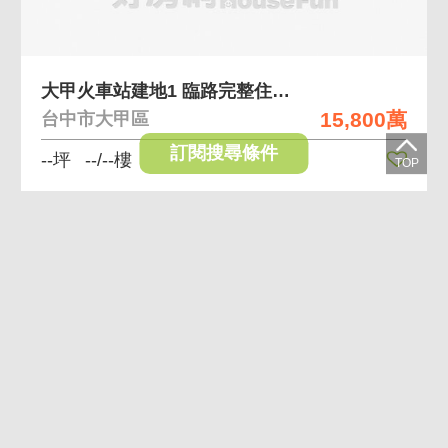
大甲火車站建地1 臨路完整住宅建築土地
15,800萬
台中市大甲區
訂閱搜尋條件
--坪
--/--樓