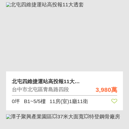
北屯四維捷運站高投報11大透套
3,980萬
台中市北屯區青島路四段
0坪
B1~5/5樓
11房(室)1廳11衛