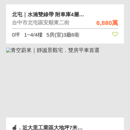
北屯｜水湳雙綠帶 附車庫4層樓 大地坪透天別墅
6,880萬
台中市北屯區安順東二街
0坪
1~4/4樓
5房(室)3廳6衛
🍎．近大里工業區大地坪7米大面寬平房