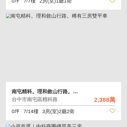
0坪
7/7樓
2房(室)1廳1衛
南屯精科。理和敘山行路。稀有三房雙平車
2,388萬
台中市南屯區精科路
0坪
7/14樓
3房(室)2廳2衛