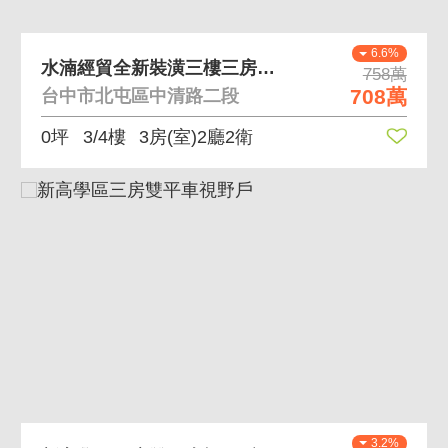
6.6%
水湳經貿全新裝潢三樓三房美寓
758萬
708萬
台中市北屯區中清路二段
0坪
3/4樓
3房(室)2廳2衛
3.2%