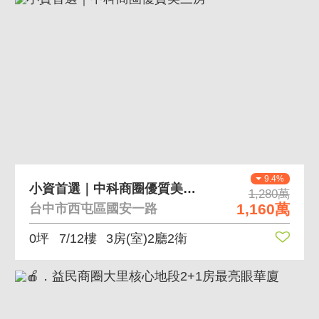
9.4%
小資首選｜中科商圈優質美三房
1,280萬
1,160萬
台中市西屯區國安一路
0坪
7/12樓
3房(室)2廳2衛