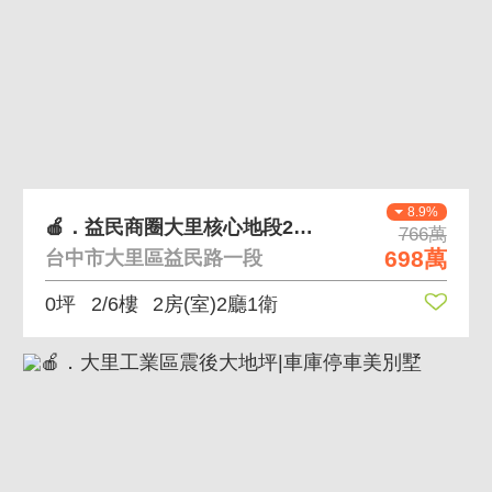
8.9%
🍎．益民商圈大里核心地段2+1房最亮眼華廈
766萬
698萬
台中市大里區益民路一段
0坪
2/6樓
2房(室)2廳1衛