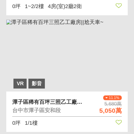
0坪
1~2/2樓
4房(室)2廳2衛
VR
影音
11.1%
潭子區稀有百坪三照乙工廠房||尬天車~
5,680萬
5,050萬
台中市潭子區安和段
0坪
1/1樓