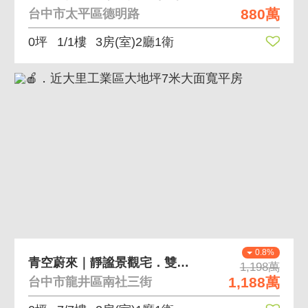
880萬
台中市太平區德明路
0坪
1/1樓
3房(室)2廳1衛
0.8%
青空蔚來｜靜謐景觀宅．雙房平車首選
1,198萬
1,188萬
台中市龍井區南社三街