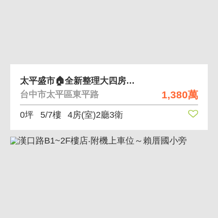
太平盛市🏠全新整理大四房一樓平車
1,380萬
台中市太平區東平路
0坪
5/7樓
4房(室)2廳3衛