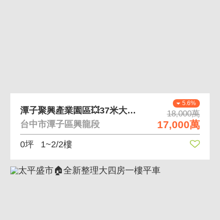
5.6%
潭子聚興產業園區💥37米大面寬💥特登鋼骨廠房
18,000萬
17,000萬
台中市潭子區興龍段
0坪
1~2/2樓