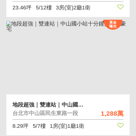
23.46坪
5/12樓
3房(室)2廳1衛
黃金
曝光
地段超強｜雙連站｜中山國小站十分鐘採光小豪宅
1,288萬
台北市中山區民生東路一段
8.29坪
5/7樓
1房(室)1廳1衛