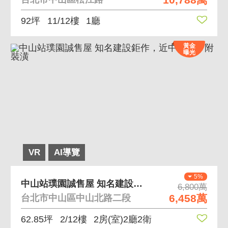
92坪
11/12樓
1廳
黃金
曝光
VR
AI導覽
5%
中山站璞園誠售屋 知名建設鉅作，近中山站、附裝潢
6,800萬
6,458萬
台北市中山區中山北路二段
62.85坪
2/12樓
2房(室)2廳2衛