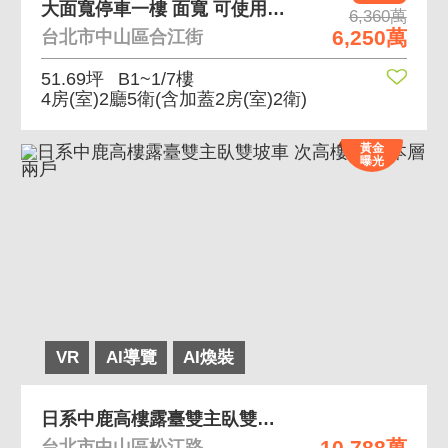
大面寬停車一樓 面寬 可使用坪數大
6,360萬
6,250萬
台北市中山區合江街
51.69坪
B1~1/7樓
4房(室)2廳5衛
(含加蓋2房(室)2衛)
黃金
曝光
VR
AI導覽
AI煥裝
日系中鹿高樓露臺雙主臥雙坡車 次高樓露台 本層兩戶
10,788萬
台北市中山區松江路