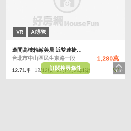
VR
AI導覽
邊間高樓精緻美居 近雙連捷運、高樓景觀、雙面採光
1,280萬
台北市中山區民生東路一段
訂閱搜尋條件
12.71坪
12/12樓
2房(室)2廳1衛
黃金
曝光