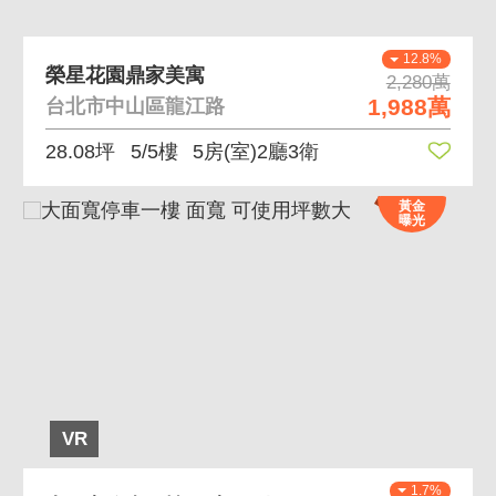
12.8%
榮星花園鼎家美寓
2,280萬
1,988萬
台北市中山區龍江路
28.08坪
5/5樓
5房(室)2廳3衛
黃金
曝光
VR
1.7%