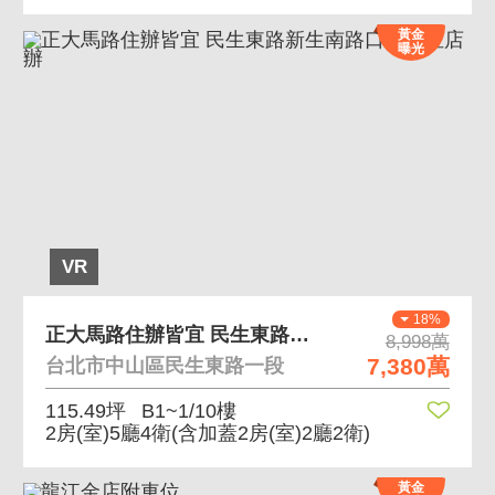
黃金
曝光
VR
18%
正大馬路住辦皆宜 民生東路新生南路口附車位店辦
8,998萬
7,380萬
台北市中山區民生東路一段
115.49坪
B1~1/10樓
2房(室)5廳4衛
(含加蓋2房(室)2廳2衛)
黃金