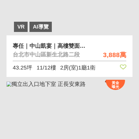
VR
AI導覽
專任｜中山凱宴｜高樓雙面採光｜２房＋坡平車位
3,888萬
台北市中山區新生北路二段
43.25坪
11/12樓
2房(室)1廳1衛
黃金
曝光