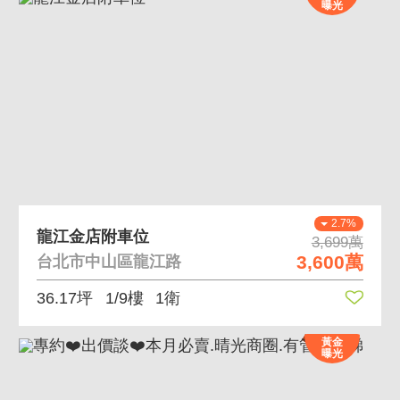
曝光
2.7%
龍江金店附車位
3,699萬
3,600萬
台北市中山區龍江路
36.17坪
1/9樓
1衛
黃金
曝光