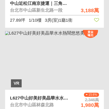
中山近松江南京捷運｜三角窗商辦店鋪附雙車位
3,188萬
台北市中山區新生北路一段
27.89坪
1/10樓
3房(室)1廳1衛
黃金
曝光
VR
15.6%
L627中山好美好美晶華水水熱鬧悠悠美妝三房
2,346萬
1,980萬
台北市中山區林森北路