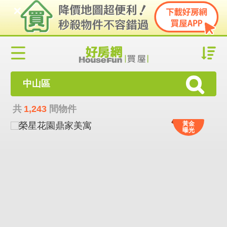
中山區
共
1,243
間物件
黃金
曝光