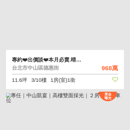
專約❤️出價談❤️本月必賣.晴光商圈.有管理電梯
968萬
台北市中山區德惠街
11.6坪
3/10樓
1房(室)1衛
黃金
曝光