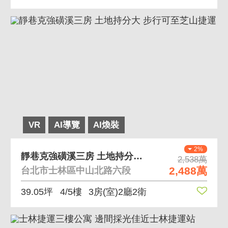
VR
AI導覽
AI煥裝
2%
靜巷克強磺溪三房 土地持分大 步行可至芝山捷運
2,538萬
2,488萬
台北市士林區中山北路六段
39.05坪
4/5樓
3房(室)2廳2衛