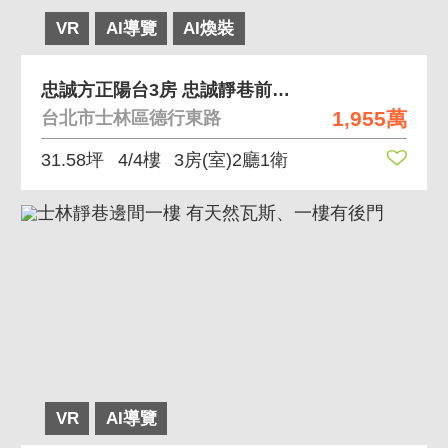
VR
AI導覽
AI煥裝
忠誠方正陽台3房 忠誠靜巷前後陽台方正格局好規劃
1,955萬
台北市士林區德行東路
31.58坪
4/4樓
3房(室)2廳1衛
VR
AI導覽