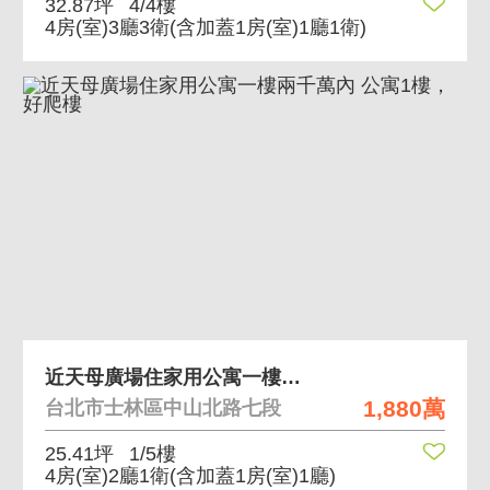
32.87坪
4/4樓
4房(室)3廳3衛
(含加蓋1房(室)1廳1衛)
近天母廣場住家用公寓一樓兩千萬內 公寓1樓，好爬樓
1,880萬
台北市士林區中山北路七段
25.41坪
1/5樓
4房(室)2廳1衛
(含加蓋1房(室)1廳)