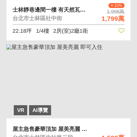
10%
士林靜巷邊間一樓 有天然瓦斯、一樓有後門
1,998萬
1,799萬
台北市士林區社中街
22.18坪
1/4樓
2房(室)2廳1衛
VR
AI導覽
屋主急售豪華頂加 屋美亮麗 即可入住