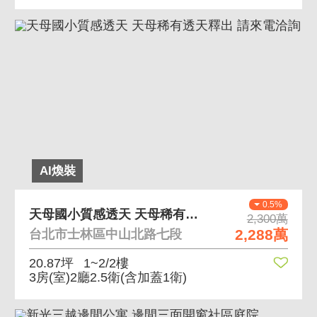
AI煥裝
0.5%
天母國小質感透天 天母稀有透天釋出 請來電洽詢
2,300萬
2,288萬
台北市士林區中山北路七段
20.87坪
1~2/2樓
3房(室)2廳2.5衛
(含加蓋1衛)