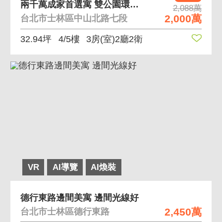
兩千萬成家首選寓 雙公園環繞管理社區抽籤制車位
2,088萬
2,000萬
台北市士林區中山北路七段
32.94坪
4/5樓
3房(室)2廳2衛
VR
AI導覽
AI煥裝
德行東路邊間美寓 邊間光線好
2,450萬
台北市士林區德行東路