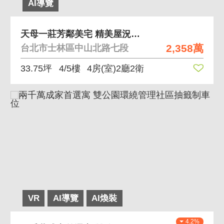
AI導覽
天母一莊芳鄰美宅 精美屋況，高投報率滿租中
2,358萬
台北市士林區中山北路七段
33.75坪
4/5樓
4房(室)2廳2衛
VR
AI導覽
AI煥裝
4.2%