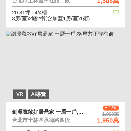
1,588萬
台北市士林區中社路二段
20.81坪
4/4樓
3房(室)2廳2衛
(含加蓋1房(室)1衛)
VR
AI導覽
2.5%
劍潭寬敞好居鼎家 一層一戶,格局方正皆有窗
1,999萬
1,950萬
台北市士林區承德路四段