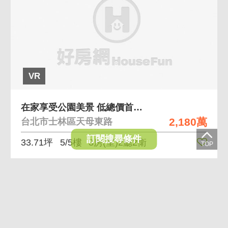
VR
在家享受公園美景 低總價首購族首選裝潢乾淨景觀讚
2,180萬
台北市士林區天母東路
訂閱搜尋條件
33.71坪
5/5樓
3房(室)2廳2衛