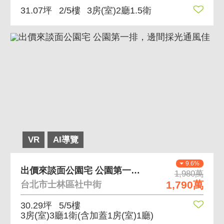
31.07坪
2/5樓
3房(室)2廳1.5衛
VR
AI導覽
9.6%
出價來談面公園宅 公園第一排，邊間採光通風佳
1,980萬
1,790萬
台北市士林區社中街
30.29坪
5/5樓
3房(室)3廳1衛
(含加蓋1房(室)1廳)