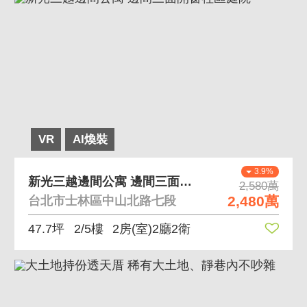
VR
AI煥裝
3.9%
新光三越邊間公寓 邊間三面開窗社區庭院
2,580萬
2,480萬
台北市士林區中山北路七段
47.7坪
2/5樓
2房(室)2廳2衛