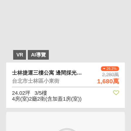
VR
AI導覽
26.3%
士林捷運三樓公寓 邊間採光佳近士林捷運站
2,280萬
1,680萬
台北市士林區小東街
24.02坪
3/5樓
4房(室)2廳2衛
(含加蓋1房(室))