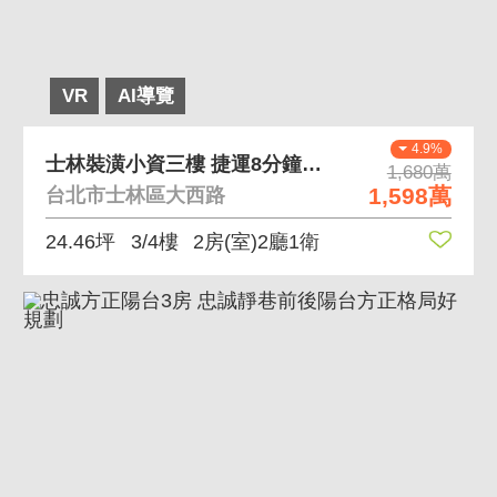
VR
AI導覽
4.9%
士林裝潢小資三樓 捷運8分鐘低總價裝潢美寓
1,680萬
1,598萬
台北市士林區大西路
24.46坪
3/4樓
2房(室)2廳1衛