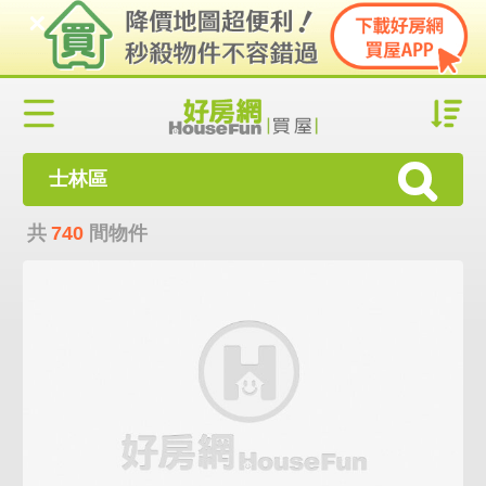
士林區
共
740
間物件