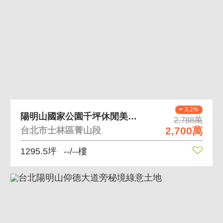
3.2%
陽明山國家公園千坪休閒美地+合法資材室
2,788萬
2,700萬
台北市士林區菁山段
1295.5坪
--/--樓