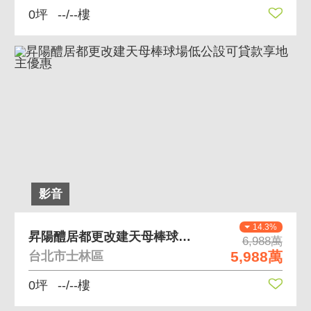
0坪
--/--樓
影音
14.3%
昇陽醴居都更改建天母棒球場低公設可貸款享地主優惠
6,988萬
5,988萬
台北市士林區
0坪
--/--樓