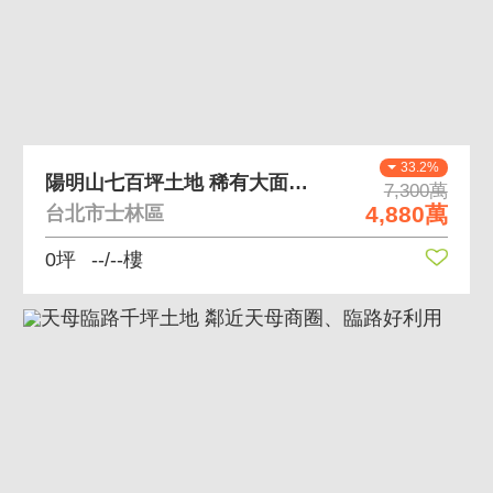
33.2%
陽明山七百坪土地 稀有大面積土地釋出
7,300萬
4,880萬
台北市士林區
0坪
--/--樓