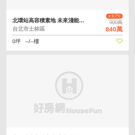
6.7%
北環站高容積素地 未來淺能爆發性
900萬
840萬
台北市士林區
0坪
--/--樓