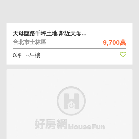
天母臨路千坪土地 鄰近天母商圈、臨路好利用
9,700萬
台北市士林區
0坪
--/--樓