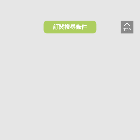
訂閱搜尋條件
想收藏喜歡的物件？快下載好房網買屋APP！
下載 好房網買屋APP >
加入好友
好房網買屋