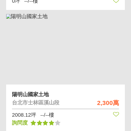
0坪
--/--樓
陽明山國家土地
2,300萬
台北市士林區溪山段
2008.12坪
--/--樓
詢問度