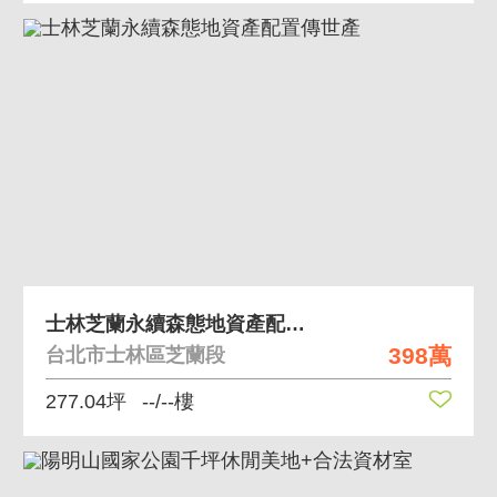
士林芝蘭永續森態地資產配置傳世產
398萬
台北市士林區芝蘭段
277.04坪
--/--樓