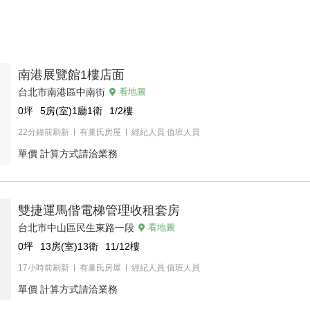
南港展覽館1樓店面
台北市南港區中南街
看地圖
0
坪
5房(室)1廳1衛
1/2
樓
22分鐘前刷新
有巢氏房屋
經紀人員
值班人員
單價
計算方式請洽業務
雙捷運馬偕電梯管理收租套房
台北市中山區民生東路一段
看地圖
0
坪
13房(室)13衛
11/12
樓
17小時前刷新
有巢氏房屋
經紀人員
值班人員
單價
計算方式請洽業務