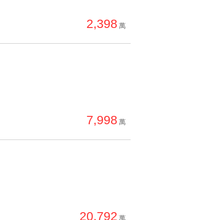
單價高 → 低
2,398
降價幅度高 → 低
萬
坪數小 → 大
坪數大 → 小
上架日期新 → 舊
刷新時間新 → 舊
刷新時間舊 → 新
7,998
萬
月熱門度高 → 低
20,792
萬