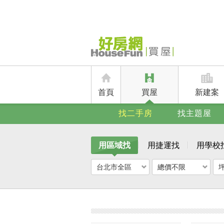
首頁
買屋
新建案
找二手房
找主題屋
用區域找
用捷運找
用學校
台北市全區
總價不限