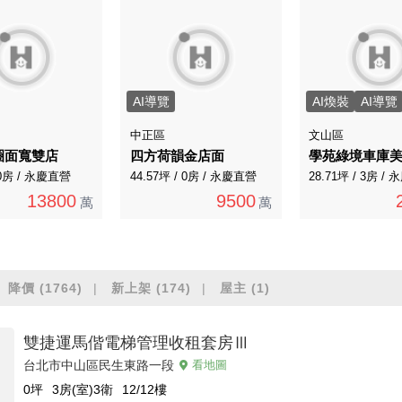
AI導覽
AI煥裝
AI導覽
中正區
文山區
圈面寬雙店
四方荷韻金店面
學苑綠境車庫
 0房 / 永慶直營
44.57坪 / 0房 / 永慶直營
28.71坪 / 3房 /
13800
9500
萬
萬
降價
(1764)
新上架
(174)
屋主
(1)
雙捷運馬偕電梯管理收租套房Ⅲ
台北市中山區民生東路一段
看地圖
0
坪
3房(室)3衛
12/12
樓