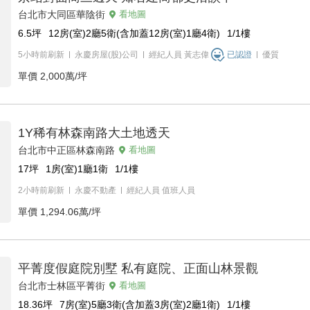
台北市大同區華陰街
看地圖
6.5
坪
12房(室)2廳5衛(含加蓋12房(室)1廳4衛)
1/1
樓
5小時前刷新
永慶房屋(股)公司
經紀人員
黃志偉
已認證
優質
單價
2,000萬/坪
1Y稀有林森南路大土地透天
台北市中正區林森南路
看地圖
17
坪
1房(室)1廳1衛
1/1
樓
2小時前刷新
永慶不動產
經紀人員
值班人員
單價
1,294.06萬/坪
平菁度假庭院別墅 私有庭院、正面山林景觀
台北市士林區平菁街
看地圖
18.36
坪
7房(室)5廳3衛(含加蓋3房(室)2廳1衛)
1/1
樓