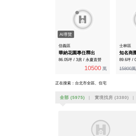
AI導覽
信義區
士林區
華納花園專任釋出
知名商
86.05坪 / 3房 / 永慶直營
89.6坪 /
10500
萬
15800萬
正在搜索：
台北市全區、住宅
全部
(5975)
實境找房
(3380)