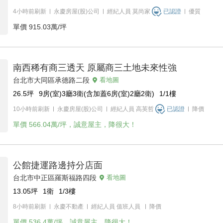
4小時前刷新
永慶房屋(股)公司
經紀人員
莫尚家
已認證
優質
單價
915.03萬/坪
南西稀有商三透天 原屬商三土地未來性強
台北市大同區承德路二段
看地圖
26.5
坪
9房(室)3廳3衛(含加蓋6房(室)2廳2衛)
1/1
樓
10小時前刷新
永慶房屋(股)公司
經紀人員
高英哲
已認證
降價
單價
566.04萬/坪，誠意屋主，降很大！
公館捷運路邊持分店面
台北市中正區羅斯福路四段
看地圖
13.05
坪
1衛
1/3
樓
8小時前刷新
永慶不動產
經紀人員
值班人員
降價
單價
536.4萬/坪，誠意屋主，降很大！