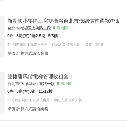
新湖國小學區三房雙衛浴台北市低總價首選R07*&
台北市內湖區成功路二段
看地圖
0
坪
3房(室)2廳2.5衛
5/5
樓
4小時前刷新
永慶不動產
經紀人員
值班人員
優質
降價
單價
計算方式請洽業務
雙捷運馬偕電梯管理收租套Ⅰ
台北市中山區民生東路一段
看地圖
0
坪
3房(室)3衛
11/12
樓
52分鐘前刷新
有巢氏房屋
經紀人員
值班人員
單價
計算方式請洽業務