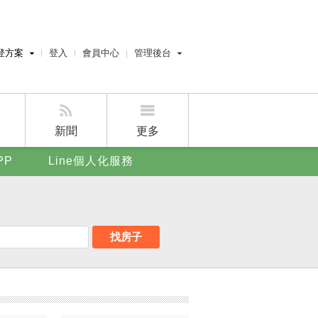
登方案
登入
會員中心
管理後台
費刊登
經紀人員管理後台
刊登
屋主管理後台
刊登
新聞
更多
賣屋刊登
PP
Line個人化服務
好房APP
找房子