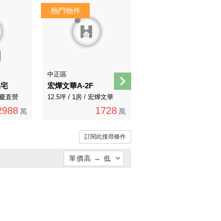
中正區
松山區
美宅
宏燁文華A-2F
南京復興捷運！獨棟邊間三房美寓！
 永慶直營
12.5坪 / 1房 / 宏燁文華
29.66坪 / 3房 / 有巢氏房屋
2988
1728
2750
萬
萬
萬
訂閱此搜尋條件
單價高 → 低
總價低 → 高
總價高 → 低
單價低 → 高