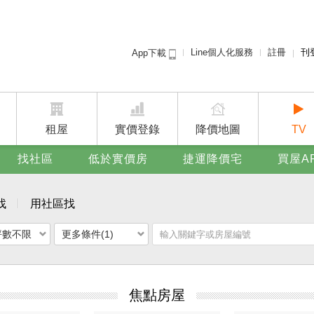
Line個人化服務
註冊
刊
App下載
租屋免
賣屋
廣告
租屋
實價登錄
降價地圖
TV
找社區
低於實價房
捷運降價宅
買屋A
找
用社區找
坪數不限
更多條件(1)
焦點房屋