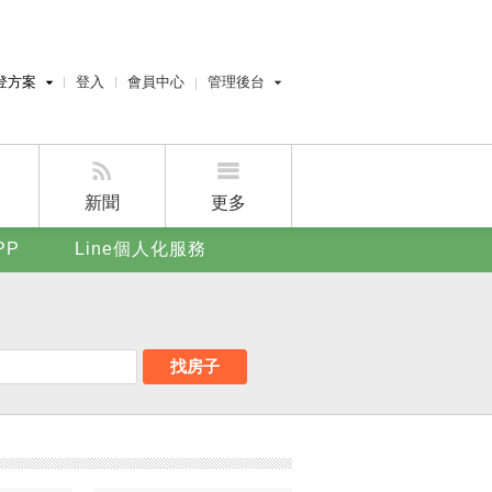
登方案
登入
會員中心
管理後台
費刊登
經紀人員管理後台
刊登
屋主管理後台
刊登
新聞
更多
賣屋刊登
PP
Line個人化服務
好房APP
找房子