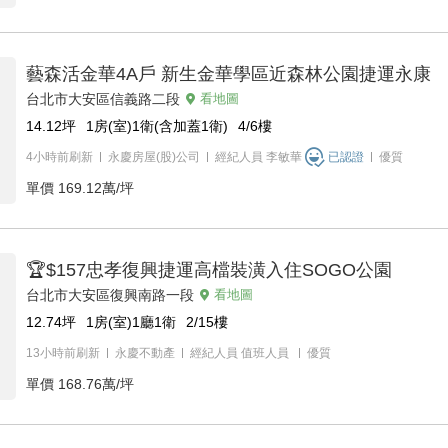
藝森活金華4A戶 新生金華學區近森林公園捷運永康
台北市大安區信義路二段
看地圖
14.12
坪
1房(室)1衛(含加蓋1衛)
4/6
樓
4小時前刷新
永慶房屋(股)公司
經紀人員
李敏華
已認證
優質
單價
169.12萬/坪
🏆$157忠孝復興捷運高檔裝潢入住SOGO公園
台北市大安區復興南路一段
看地圖
12.74
坪
1房(室)1廳1衛
2/15
樓
13小時前刷新
永慶不動產
經紀人員
值班人員
優質
單價
168.76萬/坪