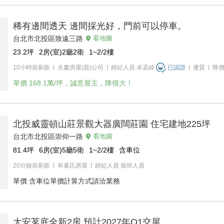
稀有邊間透天 邊間採光好，門前可以停車。
台北市北投區致遠三路
看地圖
23.2
坪
2房(室)2廳2衛
1~2/2
樓
10小時前刷新
永慶房屋(股)公司
經紀人員
卓孟緯
已認證
優質
降
單價
168.1萬/坪，誠意屋主，降很大！
北投威靈頓山莊景觀大器廣闊莊園 住宅建地225坪
台北市北投區崇仰一路
看地圖
81.4
坪
6房(室)5廳5衛
1~2/2
樓
含車位
20分鐘前刷新
有巢氏房屋
經紀人員
值班人員
單價
含車位單價計算方式請洽業務
大安茗底全新2房 預計2027年Q1交屋