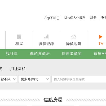
Line個人化服務
註冊
刊
App下載
租屋免
賣屋
廣告
租屋
實價登錄
降價地圖
TV
找社區
低於實價房
捷運降價宅
買屋A
找
用社區找
坪數不限
更多條件(1)
焦點房屋