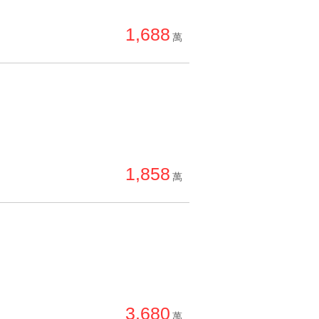
單價高 → 低
1,688
降價幅度高 → 低
萬
坪數小 → 大
坪數大 → 小
上架日期新 → 舊
刷新時間新 → 舊
刷新時間舊 → 新
1,858
萬
月熱門度高 → 低
3,680
萬