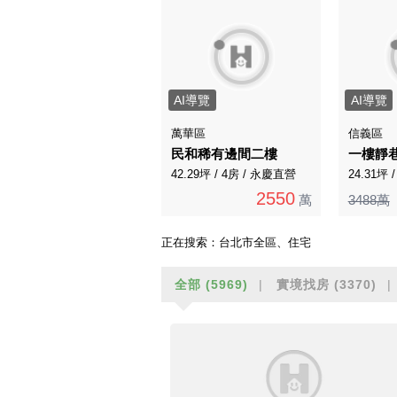
AI導覽
AI導覽
萬華區
信義區
民和稀有邊間二樓
一樓靜
42.29坪 / 4房 / 永慶直營
24.31坪 
2550
萬
3488萬
正在搜索：
台北市全區、住宅
全部
(5969)
實境找房
(3370)