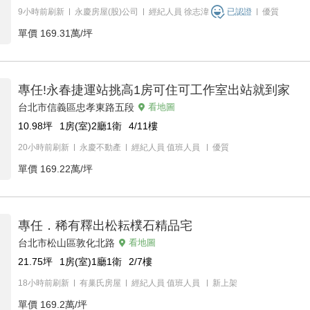
9小時前刷新
永慶房屋(股)公司
經紀人員
徐志湋
已認證
優質
單價
169.31萬/坪
專任!永春捷運站挑高1房可住可工作室出站就到家
台北市信義區忠孝東路五段
看地圖
10.98
坪
1房(室)2廳1衛
4/11
樓
20小時前刷新
永慶不動產
經紀人員
值班人員
優質
單價
169.22萬/坪
專任．稀有釋出松耘樸石精品宅
台北市松山區敦化北路
看地圖
21.75
坪
1房(室)1廳1衛
2/7
樓
18小時前刷新
有巢氏房屋
經紀人員
值班人員
新上架
單價
169.2萬/坪