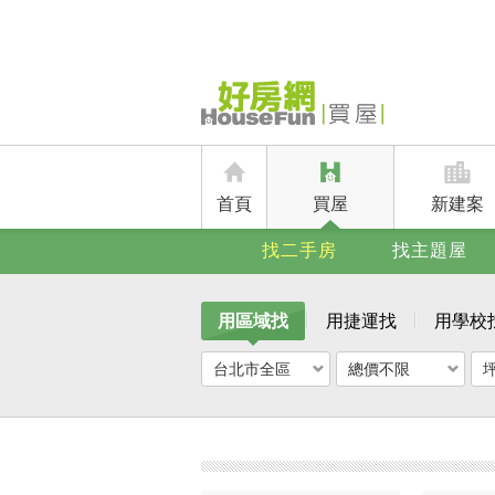
首頁
買屋
新建案
找二手房
找主題屋
用區域找
用捷運找
用學校
台北市全區
總價不限