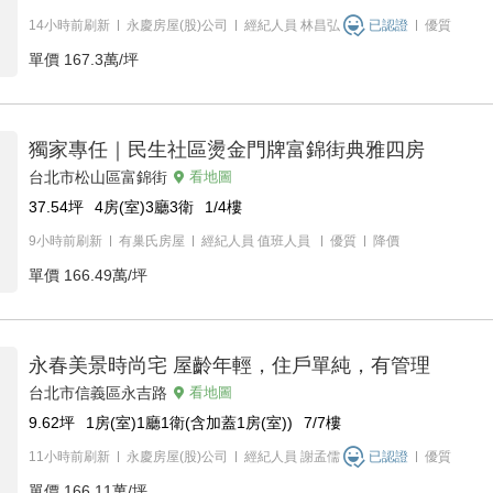
14小時前刷新
永慶房屋(股)公司
經紀人員
林昌弘
已認證
優質
單價
167.3萬/坪
獨家專任｜民生社區燙金門牌富錦街典雅四房
台北市松山區富錦街
看地圖
37.54
坪
4房(室)3廳3衛
1/4
樓
9小時前刷新
有巢氏房屋
經紀人員
值班人員
優質
降價
單價
166.49萬/坪
永春美景時尚宅 屋齡年輕，住戶單純，有管理
台北市信義區永吉路
看地圖
9.62
坪
1房(室)1廳1衛(含加蓋1房(室))
7/7
樓
11小時前刷新
永慶房屋(股)公司
經紀人員
謝孟儒
已認證
優質
單價
166.11萬/坪