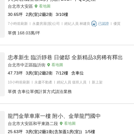
台北市大安區
看地圖
30.65
坪
2房(室)2廳2衛
3/10
樓
7小時前刷新
永慶房屋(股)公司
經紀人員
林建良
已認證
優質
單價
168.03萬/坪
忠孝新生 臨沂靜巷 日健邸 全新精品3房稀有釋出
台北市中正區臨沂街
看地圖
47.73
坪
3房(室)2廳2衛
7/12
樓
含車位
10小時前刷新
永慶不動產
經紀人員
值班人員
新上架
單價
含車位單價計算方式請洽業務
龍門金華車庫一樓 附小、金華龍門國中
台北市大安區和平東路二段
看地圖
25.63
坪
3房(室)2廳1衛(含加蓋1房(室))
1/5
樓