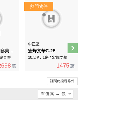
AI煥裝
中正區
中正區
中研精采光境御邸美宅平面車位
宏燁文華C-2F
實小南門電梯3房
 永慶直營
10.3坪 / 1房 / 宏燁文華
36.65坪 / 3房 / 永慶直營
2698
1475
3388
萬
萬
萬
訂閱此搜尋條件
單價高 → 低
總價低 → 高
總價高 → 低
單價低 → 高