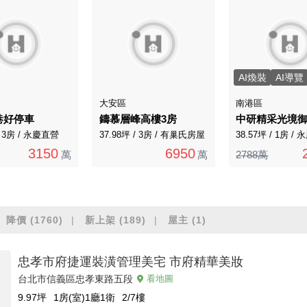
AI煥裝
AI導覽
大安區
南港區
巷好停車
鑄慕層峰高樓3房
/ 3房 / 永慶直營
37.98坪 / 3房 / 有巢氏房屋
38.57坪 / 1房 /
3150
6950
萬
萬
2788萬
降價
(1760)
新上架
(189)
屋主
(1)
忠孝市府捷運裝潢管理美宅 市府精華美妝
台北市信義區忠孝東路五段
看地圖
9.97
坪
1房(室)1廳1衛
2/7
樓