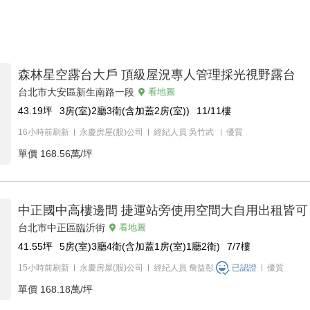
森林星空露台大戶 頂級屋況專人管理採光視野露台
台北市大安區新生南路一段
看地圖
43.19
坪
3房(室)2廳3衛(含加蓋2房(室))
11/11
樓
16小時前刷新
永慶房屋(股)公司
經紀人員
吳竹武
優質
單價
168.56萬/坪
中正國中高樓邊間 捷運站旁使用空間大自用出租皆可
台北市中正區臨沂街
看地圖
41.55
坪
5房(室)3廳4衛(含加蓋1房(室)1廳2衛)
7/7
樓
15小時前刷新
永慶房屋(股)公司
經紀人員
詹益彰
已認證
優質
單價
168.18萬/坪