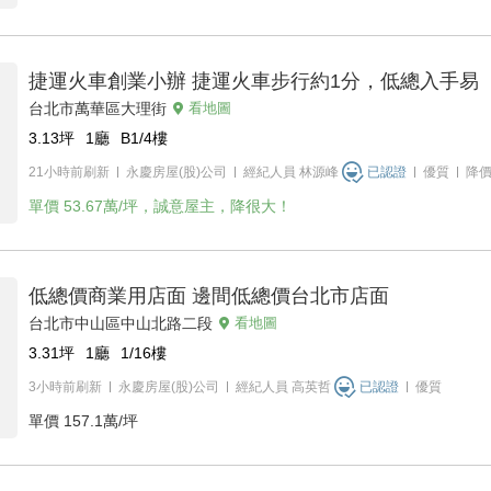
捷運火車創業小辦 捷運火車步行約1分，低總入手易
台北市萬華區大理街
看地圖
3.13
坪
1廳
B1/4
樓
21小時前刷新
永慶房屋(股)公司
經紀人員
林源峰
已認證
優質
降
單價
53.67萬/坪，誠意屋主，降很大！
低總價商業用店面 邊間低總價台北市店面
台北市中山區中山北路二段
看地圖
3.31
坪
1廳
1/16
樓
3小時前刷新
永慶房屋(股)公司
經紀人員
高英哲
已認證
優質
單價
157.1萬/坪