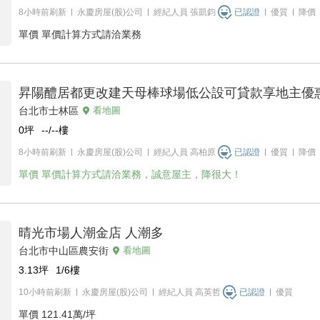
8小時前刷新
永慶房屋(股)公司
經紀人員
張凱鈞
已認證
優質
降價
單價
單價計算方式請洽業務
昇陽醴居都更改建天母棒球場低公設可貸款享地主優
台北市士林區
看地圖
0
坪
--/--
樓
8小時前刷新
永慶房屋(股)公司
經紀人員
高柏原
已認證
優質
降價
單價
單價計算方式請洽業務，誠意屋主，降很大！
晴光市場人潮金店 人潮多
台北市中山區農安街
看地圖
3.13
坪
1/6
樓
10小時前刷新
永慶房屋(股)公司
經紀人員
高英哲
已認證
優質
單價
121.41萬/坪