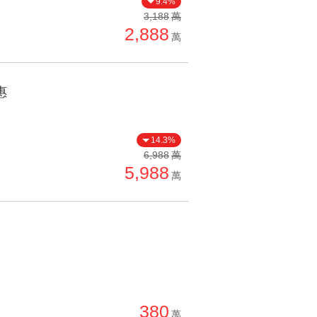
9.4%
單價高 → 低
3,188
萬
2,888
降價幅度高 → 低
萬
坪數小 → 大
坪數大 → 小
惠
上架日期新 → 舊
刷新時間新 → 舊
14.3%
刷新時間舊 → 新
6,988
萬
5,988
萬
月熱門度高 → 低
380
萬