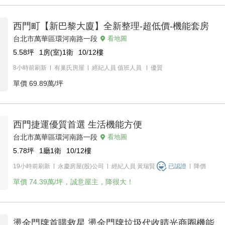
西門町【新巴黎大廈】全新整理-超低價-機能套房
台北市萬華區環河南路一段
看地圖
5.58
坪
1房(室)1衛
10/12
樓
8小時前刷新
有巢氏房屋
經紀人員
值班人員
優質
單價
69.89萬/坪
西門捷運優質首選 生活機能方便
台北市萬華區環河南路一段
看地圖
5.78
坪
1廳1衛
10/12
樓
19小時前刷新
永慶房屋(股)公司
經紀人員
黃瑞賢
已認證
降價
單價
74.39萬/坪，誠意屋主，降很大！
燙金門牌首購救星 燙金門牌垃圾代收晴光商圈機能