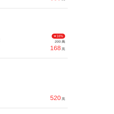
16%
價
200
萬
168
萬
520
萬