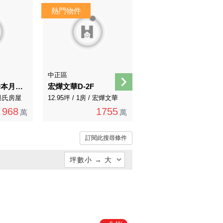
AI導覽
中正區
南港區
專約❤️出價談❤️本月必賣.晴光商圈.有管理電梯
宏燁文華D-2F
達欣東匯一樓庭院近捷運
 有巢氏房屋
12.95坪 / 1房 / 宏燁文華
47.61坪 / 3房 / 永慶直營
968
1755
6538
萬
萬
萬
訂閱此搜尋條件
坪數小 → 大
總價低 → 高
總價高 → 低
單價低 → 高