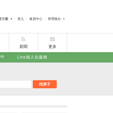
登方案
登入
會員中心
管理後台
費刊登
經紀人員管理後台
刊登
屋主管理後台
刊登
新聞
更多
賣屋刊登
PP
Line個人化服務
好房APP
找房子