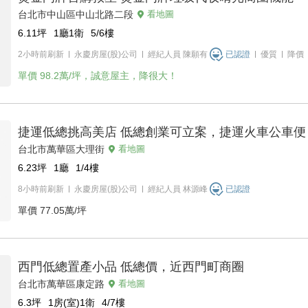
台北市中山區中山北路二段
看地圖
6.11
坪
1廳1衛
5/6
樓
2小時前刷新
永慶房屋(股)公司
經紀人員
陳願有
已認證
優質
降價
單價
98.2萬/坪，誠意屋主，降很大！
捷運低總挑高美店 低總創業可立案，捷運火車公車便
台北市萬華區大理街
看地圖
6.23
坪
1廳
1/4
樓
8小時前刷新
永慶房屋(股)公司
經紀人員
林源峰
已認證
單價
77.05萬/坪
西門低總置產小品 低總價，近西門町商圈
台北市萬華區康定路
看地圖
6.3
坪
1房(室)1衛
4/7
樓