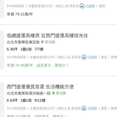
9小時前刷新
永慶房屋(股)公司
經紀人員
馮長昊
已認證
優質
單價
79.21萬/坪
低總捷運高樓房 近西門捷運高樓採光佳
台北市萬華區康定路
看地圖
6.36
坪
1廳1衛
7/7
樓
10小時前刷新
永慶房屋(股)公司
經紀人員
馮長昊
已認證
優質
降
單價
78.46萬/坪，誠意屋主，降很大！
西門捷運優質首選 生活機能方便
台北市萬華區環河南路一段
看地圖
6.63
坪
1廳1衛
9/12
樓
19小時前刷新
永慶房屋(股)公司
經紀人員
黃瑞賢
已認證
優質
降
單價
73.6萬/坪，誠意屋主，降很大！