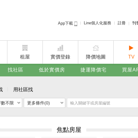
Line個人化服務
註冊
刊
App下載
租屋免
賣屋
廣告
租屋
實價登錄
降價地圖
TV
找社區
低於實價房
捷運降價宅
買屋A
找
用社區找
坪數不限
更多條件(0)
焦點房屋