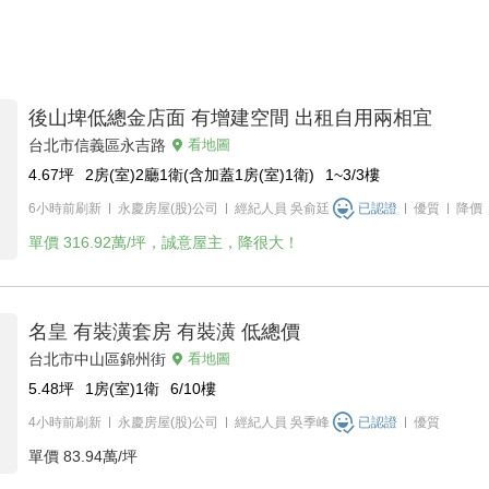
後山埤低總金店面 有增建空間 出租自用兩相宜
台北市信義區永吉路
看地圖
4.67
坪
2房(室)2廳1衛(含加蓋1房(室)1衛)
1~3/3
樓
6小時前刷新
永慶房屋(股)公司
經紀人員
吳俞廷
已認證
優質
降價
單價
316.92萬/坪，誠意屋主，降很大！
名皇 有裝潢套房 有裝潢 低總價
台北市中山區錦州街
看地圖
5.48
坪
1房(室)1衛
6/10
樓
4小時前刷新
永慶房屋(股)公司
經紀人員
吳季峰
已認證
優質
單價
83.94萬/坪