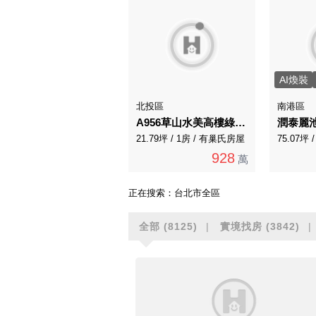
AI煥裝
北投區
南港區
A956草山水美高樓綠景溫泉宅
潤泰麗
21.79坪 / 1房 / 有巢氏房屋
75.07坪 
928
萬
正在搜索：
台北市全區
全部
(8125)
實境找房
(3842)