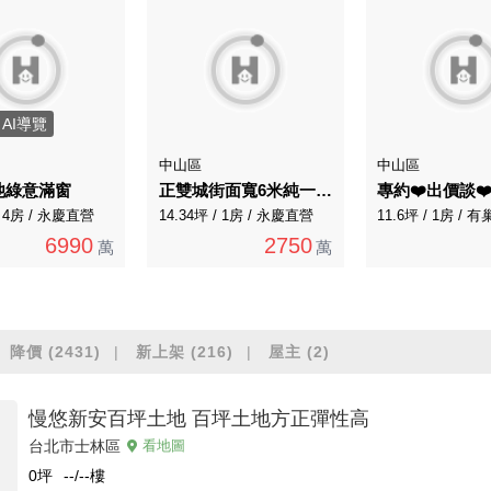
AI導覽
中山區
中山區
池綠意滿窗
正雙城街面寬6米純一樓知名租方非常熱鬧
/ 4房 / 永慶直營
14.34坪 / 1房 / 永慶直營
11.6坪 / 1房 /
6990
2750
萬
萬
降價
(2431)
新上架
(216)
屋主
(2)
慢悠新安百坪土地 百坪土地方正彈性高
台北市士林區
看地圖
0
坪
--/--
樓