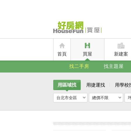
首頁
買屋
新建案
找二手房
找主題屋
用區域找
用捷運找
用學校
台北市全區
總價不限