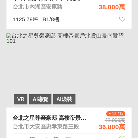
38,000萬
台北市內湖區安康路
1125.79坪
B1/8樓
VR
AI導覽
AI煥裝
12.4%
台北之星尊榮豪邸 高樓帝景戶北賞山景南眺望101
42,000萬
36,800萬
台北市大安區忠孝東路三段