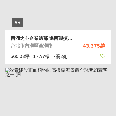
VR
西湖之心企業總部 進西湖捷運站,全新商辦
43,375萬
台北市內湖區基湖路
560.03坪
1~7/7樓
7廳2衛