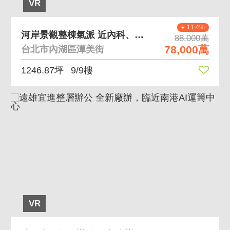
VR
11.4%
河岸景觀整棟氣派 近內科、南港 獨棟超美河景景觀
88,000萬
78,000萬
台北市內湖區潭美街
1246.87坪
9/9樓
VR