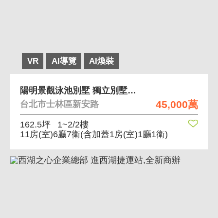
VR
AI導覽
AI煥裝
陽明景觀泳池別墅 獨立別墅隱私好 雙泳池
45,000萬
台北市士林區新安路
162.5坪
1~2/2樓
11房(室)6廳7衛
(含加蓋1房(室)1廳1衛)