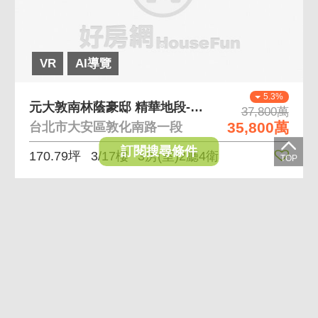
VR
AI導覽
5.3%
元大敦南林蔭豪邸 精華地段-知名元大建商-露台戶
37,800萬
35,800萬
台北市大安區敦化南路一段
訂閱搜尋條件
170.79坪
3/17樓
3房(室)2廳4衛