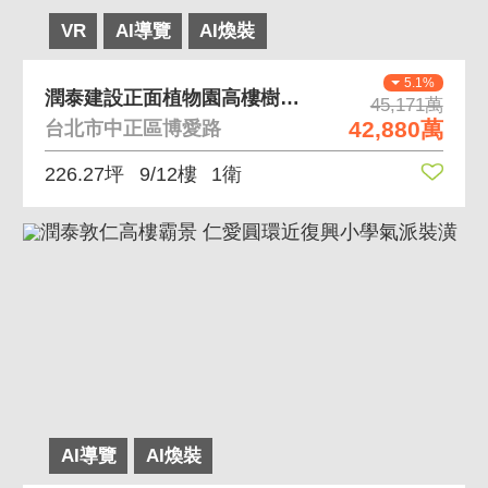
VR
AI導覽
AI煥裝
5.1%
潤泰建設正面植物園高樓樹海景觀全球夢幻豪宅之一 潤
45,171萬
42,880萬
台北市中正區博愛路
226.27坪
9/12樓
1衛
AI導覽
AI煥裝