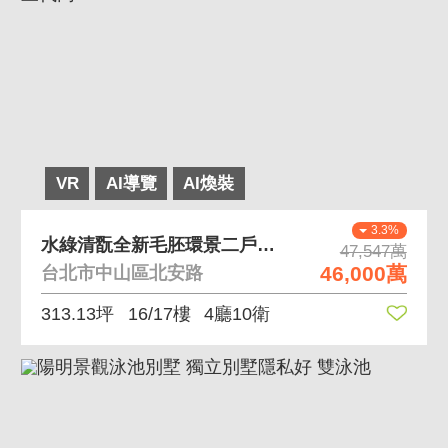
VR
AI導覽
AI煥裝
3.3%
水綠清翫全新毛胚環景二戶合售豪邸 雙雙對對、三代同
47,547萬
46,000萬
台北市中山區北安路
313.13坪
16/17樓
4廳10衛