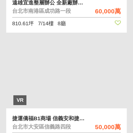
遠雄宜進整層辦公 全新廠辦，臨近南港AI運籌中心
60,000萬
台北市南港區成功路一段
810.61坪
7/14樓
8廳
VR
捷運僑福B1商場 信義安和捷運口旁兩個獨立出口
50,000萬
台北市大安區信義路四段