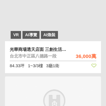
VR
AI導覽
AI煥裝
光華商場透天店面 三創生活園區、華山藝文特區在側
36,000萬
台北市中正區八德路一段
84.33坪
1~3/3樓
3廳1衛