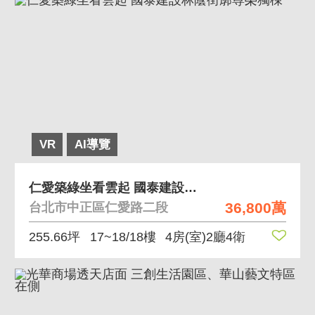
VR
AI導覽
仁愛築綠坐看雲起 國泰建設林蔭街廓尊榮獨棟
36,800萬
台北市中正區仁愛路二段
255.66坪
17~18/18樓
4房(室)2廳4衛