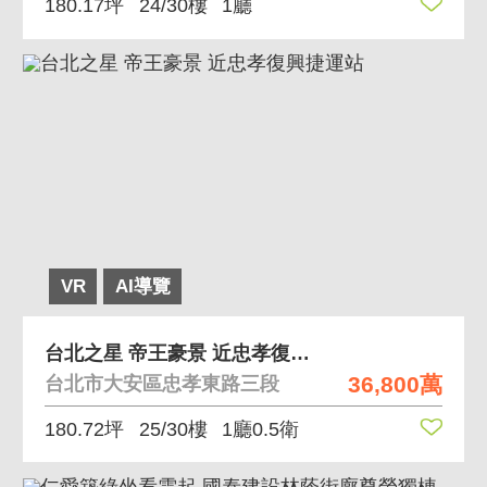
180.17坪
24/30樓
1廳
VR
AI導覽
台北之星 帝王豪景 近忠孝復興捷運站
36,800萬
台北市大安區忠孝東路三段
180.72坪
25/30樓
1廳0.5衛