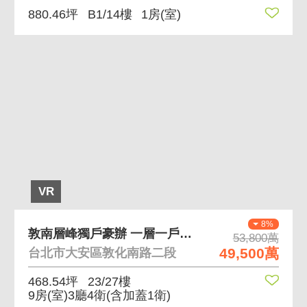
880.46坪
B1/14樓
1房(室)
VR
8%
敦南層峰獨戶豪辦 一層一戶獨立廳間、超高樓視野
53,800萬
49,500萬
台北市大安區敦化南路二段
468.54坪
23/27樓
9房(室)3廳4衛
(含加蓋1衛)