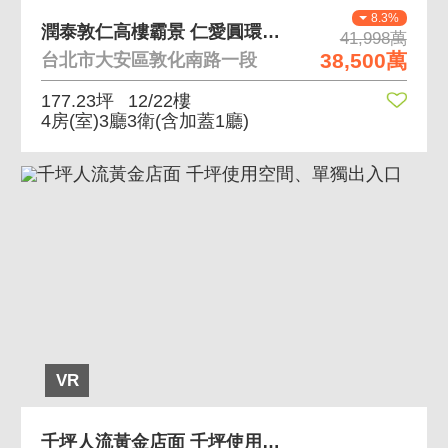
8.3%
潤泰敦仁高樓霸景 仁愛圓環近復興小學氣派裝潢
41,998萬
38,500萬
台北市大安區敦化南路一段
177.23坪
12/22樓
4房(室)3廳3衛
(含加蓋1廳)
VR
千坪人流黃金店面 千坪使用空間、單獨出入口