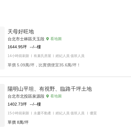
天母好旺地
台北市士林區天玉段
看地圖
1644.95
坪
--/--
樓
14小時前刷新
有巢氏房屋
經紀人員
值班人員
單價
5.09萬/坪，比實價便宜35.6萬/坪！
陽明山平坦、有視野、臨路千坪土地
台北市北投區泉源段
看地圖
1402.73
坪
--/--
樓
15小時前刷新
永慶不動產
經紀人員
值班人員
優質
單價
8萬/坪