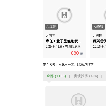
AI導覽
AI導覽
大同區
北投區
專任！雙子星低總價電梯大樓有管理
薇閣雲
9.29坪 / 1房 / 有巢氏房屋
10.16坪 
880
萬
正在搜索：
台北市全區、64萬/坪以下
全部
(1103)
實境找房
(496)