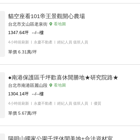
貓空座看101帝王景觀開心農場
台北市文山區老泉街
看地圖
1347.64
坪
--/--
樓
4小時前刷新
永慶不動產
經紀人員
值班人員
單價
6.31萬/坪
●南港保護區千坪歡喜休閒勝地★研究院路★
台北市南港區麗山段
看地圖
1304.14
坪
--/--
樓
4小時前刷新
永慶不動產
經紀人員
值班人員
優質
單價
5.67萬/坪
陽明山國家公園千坪休閒美地+合法資材室