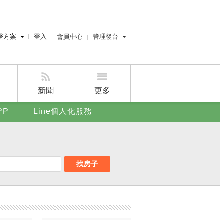
登方案
登入
會員中心
管理後台
費刊登
經紀人員管理後台
刊登
屋主管理後台
刊登
新聞
更多
賣屋刊登
PP
Line個人化服務
好房APP
找房子