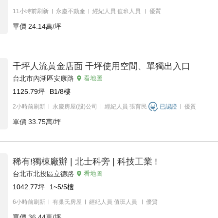
11小時前刷新
永慶不動產
經紀人員
值班人員
優質
單價
24.14萬/坪
千坪人流黃金店面 千坪使用空間、單獨出入口
台北市內湖區安康路
看地圖
1125.79
坪
B1/8
樓
2小時前刷新
永慶房屋(股)公司
經紀人員
張育民
已認證
優質
單價
33.75萬/坪
稀有!獨棟廠辦 | 北士科旁 | 科技工業 !
台北市北投區立德路
看地圖
1042.77
坪
1~5/5
樓
6小時前刷新
有巢氏房屋
經紀人員
值班人員
優質
單價
36.44萬/坪