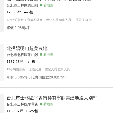
台北市士林區菁山段
看地圖
1295.5
坪
--/--
樓
7小時前刷新
永慶不動產
經紀人員
值班人員
優質
降價
單價
2.08萬/坪
北投陽明山超美農地
台北市北投區湖山段
看地圖
1167.23
坪
--/--
樓
13小時前刷新
永義房屋
經紀人員
值班人員
單價
5.8萬/坪，比實價便宜28.8萬/坪！
台北市士林區平菁街稀有寧靜美建地送大別墅
台北市士林區平菁街
看地圖
1159.97
坪
1~2/2
樓