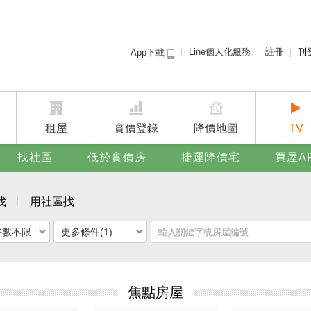
Line個人化服務
註冊
刊
App下載
租屋免
賣屋
廣告
租屋
實價登錄
降價地圖
TV
找社區
低於實價房
捷運降價宅
買屋A
找
用社區找
坪數不限
更多條件(1)
焦點房屋