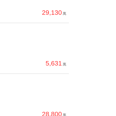
單價高 → 低
29,130
降價幅度高 → 低
萬
坪數小 → 大
坪數大 → 小
上架日期新 → 舊
刷新時間新 → 舊
刷新時間舊 → 新
5,631
萬
月熱門度高 → 低
28,800
萬