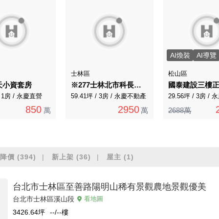
AI煥裝
AI導覽
士林區
松山區
天小資套房
※277士林北市科長堤華廈漂亮三房車
國泰建設三樓
/ 1房 / 永慶直營
59.41坪 / 3房 / 永慶不動產
29.56坪 / 3房 /
850
2950
萬
萬
2688萬
降價
(394)
新上架
(36)
屋主
(1)
台北市士林區至善路陽明山稀有景觀農地景觀優美
台北市士林區溪山段
看地圖
3426.64
坪
--/--
樓