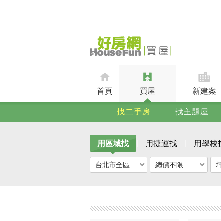
首頁
買屋
新建案
找二手房
找主題屋
用區域找
用捷運找
用學校
台北市全區
總價不限