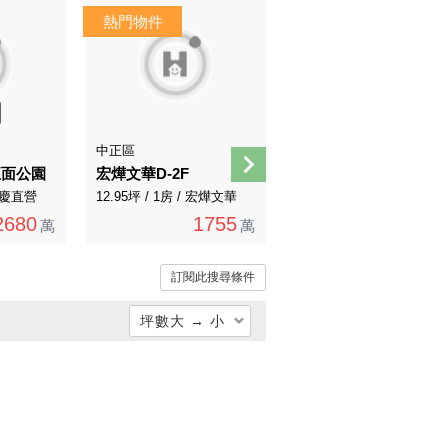
中正區
中正區
正面公園
宏燁文華D-2F
廈川里美A2-2F
 永慶直營
12.95坪 / 1房 / 宏燁文華
27.06坪 / 3房 / 其他
2680
1755
2729
萬
萬
萬
訂閱此搜尋條件
坪數大 → 小
總價低 → 高
總價高 → 低
單價低 → 高