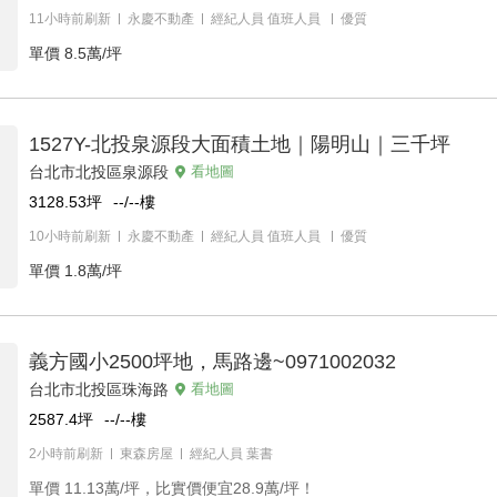
11小時前刷新
永慶不動產
經紀人員
值班人員
優質
單價
8.5萬/坪
1527Y-北投泉源段大面積土地｜陽明山｜三千坪
台北市北投區泉源段
看地圖
3128.53
坪
--/--
樓
10小時前刷新
永慶不動產
經紀人員
值班人員
優質
單價
1.8萬/坪
義方國小2500坪地，馬路邊~0971002032
台北市北投區珠海路
看地圖
2587.4
坪
--/--
樓
2小時前刷新
東森房屋
經紀人員
葉書
單價
11.13萬/坪，比實價便宜28.9萬/坪！