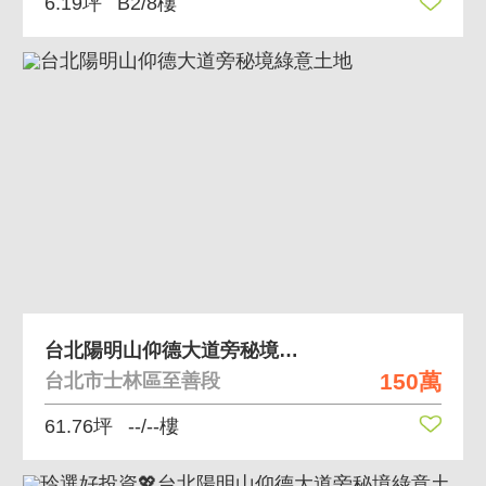
6.19坪
B2/8樓
台北陽明山仰德大道旁秘境綠意土地
150萬
台北市士林區至善段
61.76坪
--/--樓