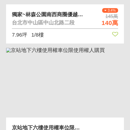
3.4%
獨家~林森公園南西商圈優越車位Ⅱ
145萬
140萬
台北市中山區中山北路二段
7.96坪
1/8樓
京站地下六樓使用權車位限使用權人購買