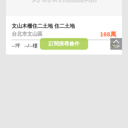
文山木柵住二土地 住二土地
168萬
台北市文山區
訂閱搜尋條件
--坪
--/--樓