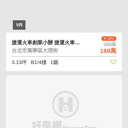
VR
16%
捷運火車創業小辦 捷運火車步行約1分，低總入手易
200萬
168萬
台北市萬華區大理街
3.13坪
B1/4樓
1廳