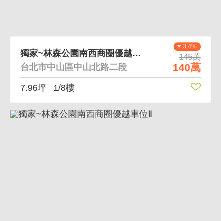
3.4%
獨家~林森公園南西商圈優越車位Ⅲ
145萬
140萬
台北市中山區中山北路二段
7.96坪
1/8樓