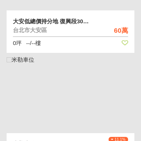
大安低總價持分地 復興段308地號
60萬
台北市大安區
0坪
--/--樓
11.1%