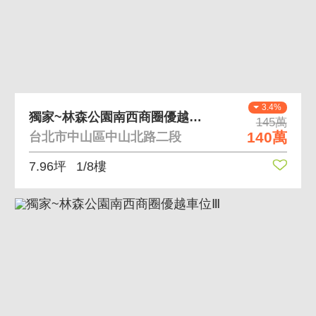
3.4%
獨家~林森公園南西商圈優越車位Ⅰ
145萬
140萬
台北市中山區中山北路二段
7.96坪
1/8樓