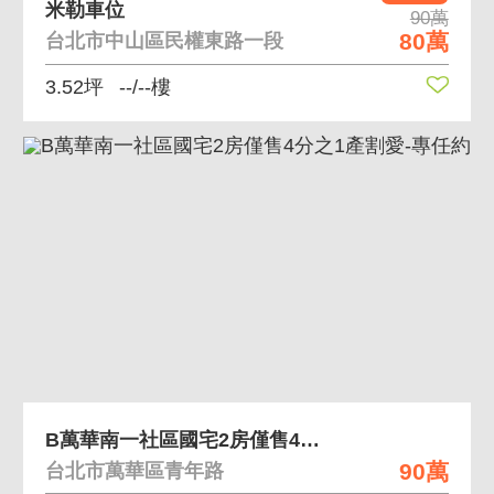
米勒車位
90萬
80萬
台北市中山區民權東路一段
3.52坪
--/--樓
B萬華南一社區國宅2房僅售4分之1產割愛-專任約
90萬
台北市萬華區青年路