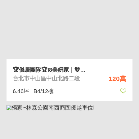
🏆儀居團隊🏆I8美妍家｜雙車位可單買
120萬
台北市中山區中山北路二段
6.46坪
B4/12樓