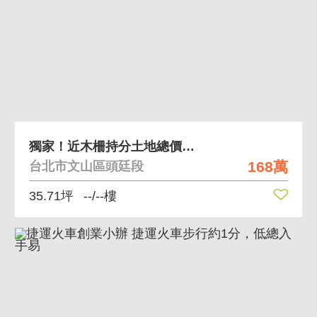
獨家！近木柵持分土地總價好入手!
168萬
台北市文山區頭廷段
35.71坪
--/--樓