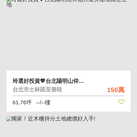
玲選好投資💖台北陽明山仰德大道旁秘境綠意土地
150萬
台北市士林區至善段
61.76坪
--/--樓