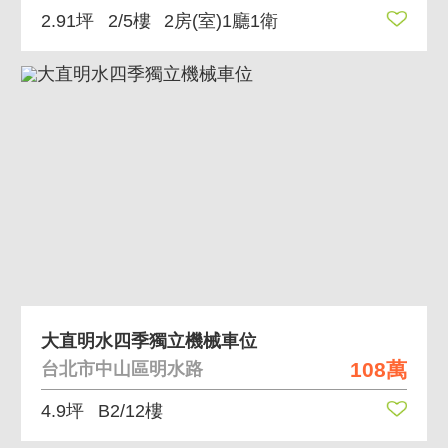
2.91坪
2/5樓
2房(室)1廳1衛
大直明水四季獨立機械車位
108萬
台北市中山區明水路
4.9坪
B2/12樓