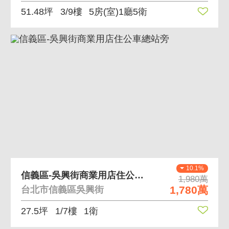
51.48坪
3/9樓
5房(室)1廳5衛
10.1%
信義區-吳興街商業用店住公車總站旁
1,980萬
1,780萬
台北市信義區吳興街
27.5坪
1/7樓
1衛