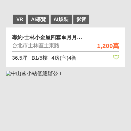
VR
AI導覽
AI煥裝
影音
專約-士林小金屋四套💲月月進帳不是夢
1,200萬
台北市士林區士東路
36.5坪
B1/5樓
4房(室)4衛