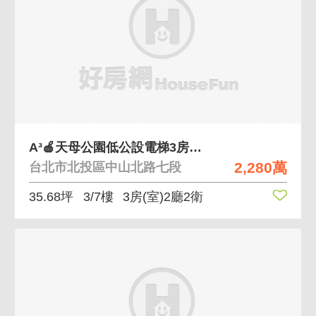
A³🍎天母公園低公設電梯3房邊間採光綠意環繞
2,280萬
台北市北投區中山北路七段
35.68坪
3/7樓
3房(室)2廳2衛