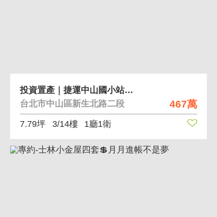
投資置產｜捷運中山國小站電梯美宅3樓
467萬
台北市中山區新生北路二段
7.79坪
3/14樓
1廳1衛