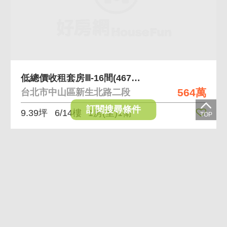
低總價收租套房Ⅲ-16間(467萬-710萬)
564萬
台北市中山區新生北路二段
訂閱搜尋條件
9.39坪
6/14樓
1房(室)1衛