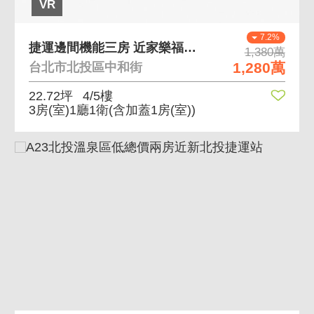
VR
7.2%
捷運邊間機能三房 近家樂福、採光通風佳、交通便利
1,380萬
1,280萬
台北市北投區中和街
22.72坪
4/5樓
3房(室)1廳1衛
(含加蓋1房(室))