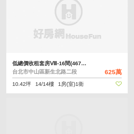
低總價收租套房Ⅷ-16間(467萬-710萬)
625萬
台北市中山區新生北路二段
10.42坪
14/14樓
1房(室)1衛