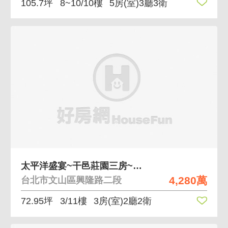
105.7坪
8~10/10樓
5房(室)3廳3衛
太平洋盛宴~干邑莊園三房~公園挑高雙車
4,280萬
台北市文山區興隆路二段
72.95坪
3/11樓
3房(室)2廳2衛