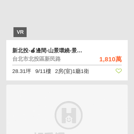
VR
新北投-🍎邊間-山景環繞-景觀兩房車-專賣
1,810萬
台北市北投區新民路
28.31坪
9/11樓
2房(室)1廳1衛