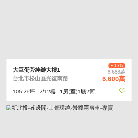
1.3%
大巨蛋旁純辦大樓1
6,688萬
6,600萬
台北市松山區光復南路
105.26坪
2/12樓
1房(室)1廳2衛