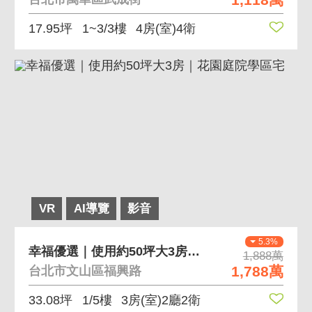
17.95坪
1~3/3樓
4房(室)4衛
VR
AI導覽
影音
5.3%
幸福優選｜使用約50坪大3房｜花園庭院學區宅
1,888萬
1,788萬
台北市文山區福興路
33.08坪
1/5樓
3房(室)2廳2衛