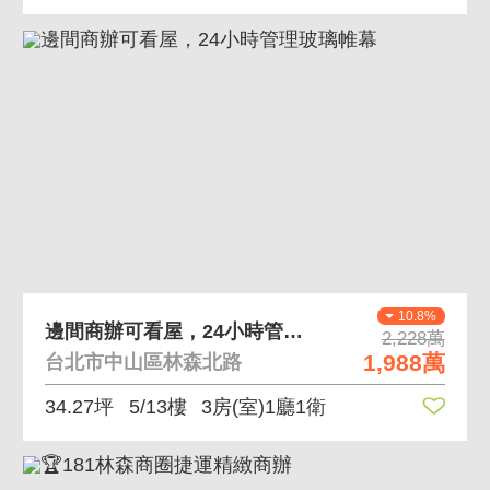
10.8%
邊間商辦可看屋，24小時管理玻璃帷幕
2,228萬
1,988萬
台北市中山區林森北路
34.27坪
5/13樓
3房(室)1廳1衛