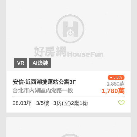
VR
AI煥裝
5.3%
安信-近西湖捷運站公寓3F
1,880萬
1,780萬
台北市內湖區內湖路一段
28.03坪
3/5樓
3房(室)2廳1衛