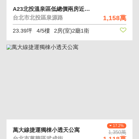
A23北投溫泉區低總價兩房近新北投捷運站
1,158萬
台北市北投區泉源路
23.39坪
4/5樓
2房(室)2廳1衛
17.2%
萬大線捷運獨棟小透天公寓
1,350萬
1,118萬
台北市萬華區武成街