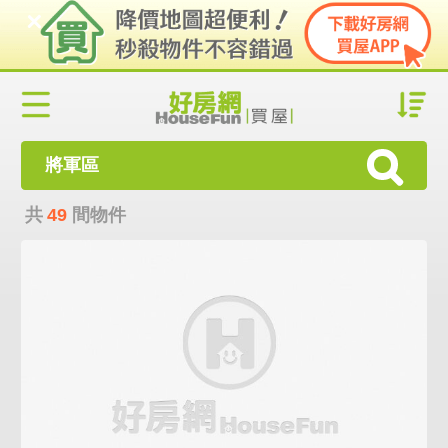
將軍區
共
49
間物件