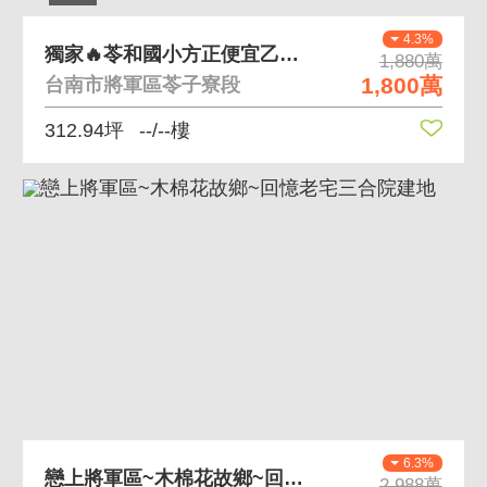
4.3%
獨家🔥苓和國小方正便宜乙建313
1,880萬
1,800萬
台南市將軍區苓子寮段
312.94坪
--/--樓
6.3%
戀上將軍區~木棉花故鄉~回憶老宅三合院建地
2,988萬