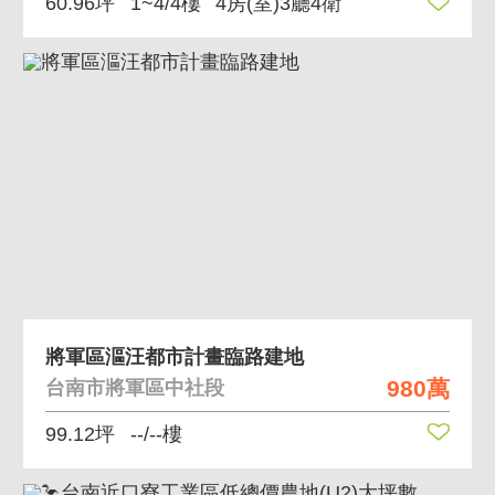
60.96坪
1~4/4樓
4房(室)3廳4衛
將軍區漚汪都市計畫臨路建地
980萬
台南市將軍區中社段
99.12坪
--/--樓