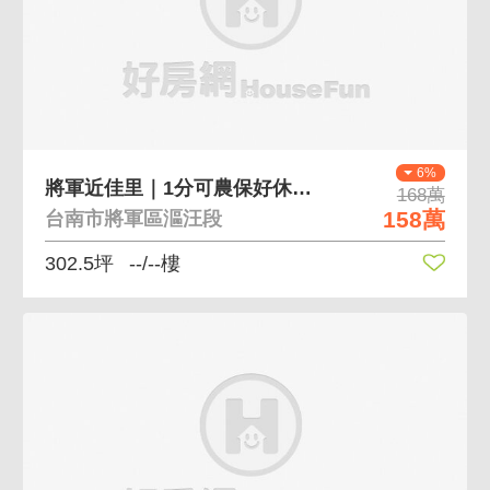
6%
將軍近佳里｜1分可農保好休閒近村莊方正農地
168萬
158萬
台南市將軍區漚汪段
302.5坪
--/--樓