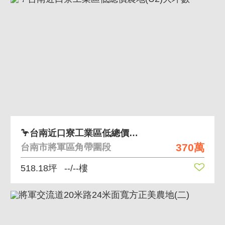
🦩台南近口寮工業區低總價農地(U2)大坪數
370萬
台南市將軍區角帶圍段
518.18坪
--/--樓