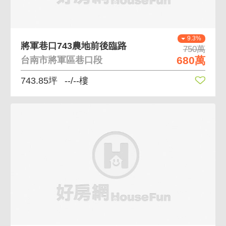
9.3%
將軍巷口743農地前後臨路
750萬
680萬
台南市將軍區巷口段
743.85坪
--/--樓