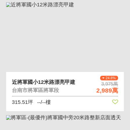
24.8%
近將軍國小12米路漂亮甲建
3,975萬
2,989萬
台南市將軍區將軍段
315.51坪
--/--樓