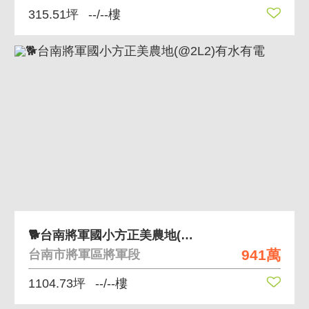
315.51坪
--/--樓
🐕台南將軍國小方正美農地(@2L2)有水有電
941萬
台南市將軍區將軍段
1104.73坪
--/--樓