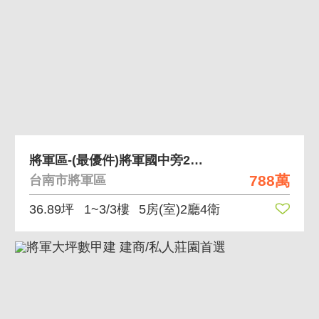
將軍區-(最優件)將軍國中旁20米路整新店面透天
788萬
台南市將軍區
36.89坪
1~3/3樓
5房(室)2廳4衛