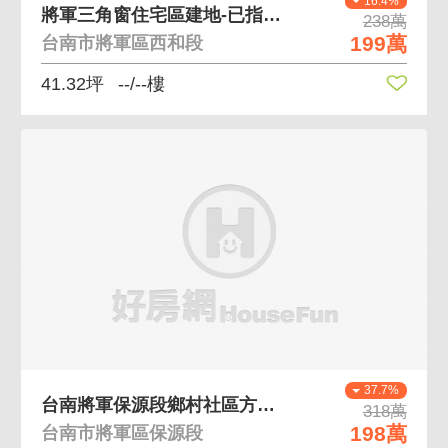
16.4%
將軍三角窗住宅區建地-已指定建築線
238萬
199萬
台南市將軍區西和段
41.32坪
--/--樓
37.7%
台南將軍保源段鄉村社區方正乙種建地
318萬
198萬
台南市將軍區保源段