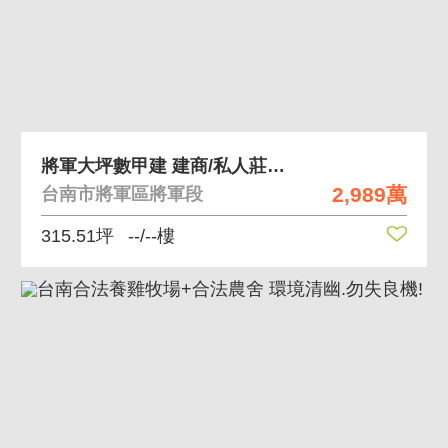
將軍大坪數甲建 建商/私人莊園首選
2,989萬
台南市將軍區將軍段
315.51坪
--/--樓