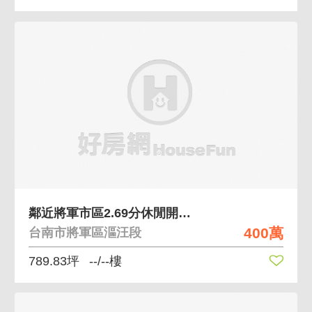
鄰近將軍市區2.69分休閒開心農場農牧用地
400萬
台南市將軍區漚汪段
789.83坪
--/--樓