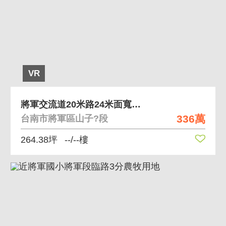
VR
將軍交流道20米路24米面寬方正美農地(二)
336萬
台南市將軍區山子?段
264.38坪
--/--樓