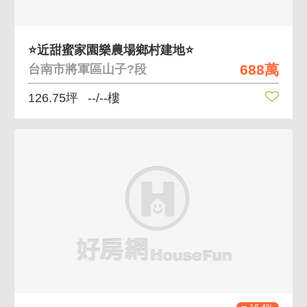
⭐近甜蜜家園樂農場鄉村建地⭐
688萬
台南市將軍區山子?段
126.75坪
--/--樓