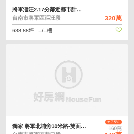
將軍漚汪2.17分鄰近都市計畫地區農牧用地
320萬
台南市將軍區漚汪段
638.88坪
--/--樓
7.5%
獨家 將軍北埔旁10米路-雙面臨路1.1分農保地
160萬