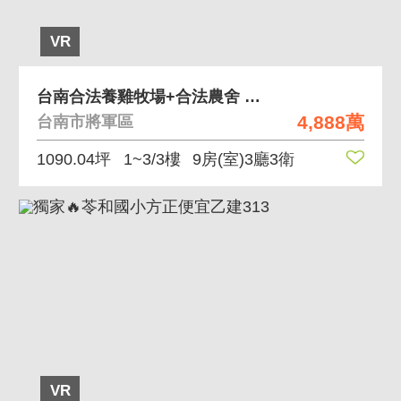
VR
台南合法養雞牧場+合法農舍 環境清幽.勿失良機!
4,888萬
台南市將軍區
1090.04坪
1~3/3樓
9房(室)3廳3衛
VR