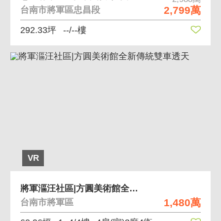
2,799萬
台南市將軍區忠昌段
292.33坪
--/--樓
VR
將軍漚汪社區|方圓美術館全新傳統雙車透天
1,480萬
台南市將軍區