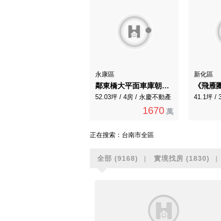
永康區
新化區
鄰東橋大平面車庫朝南溫馨車墅（專賣）
52.03坪 / 4房 / 永慶不動產
41.1坪 
1670
萬
正在搜索：
台南市全區
全部
(9168)
實境找房
(1830)