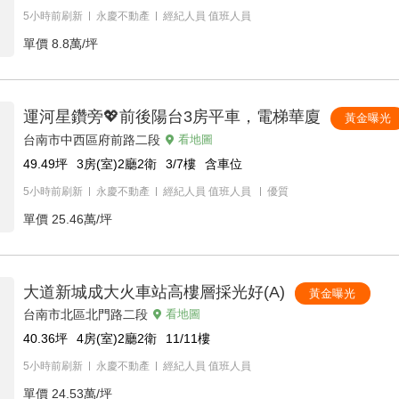
5小時前刷新
永慶不動產
經紀人員
值班人員
單價
8.8萬/坪
運河星鑽旁💖前後陽台3房平車，電梯華廈
黃金曝光
台南市中西區府前路二段
看地圖
49.49
坪
3房(室)2廳2衛
3/7
樓
含車位
5小時前刷新
永慶不動產
經紀人員
值班人員
優質
單價
25.46萬/坪
大道新城成大火車站高樓層採光好(A)
黃金曝光
台南市北區北門路二段
看地圖
40.36
坪
4房(室)2廳2衛
11/11
樓
5小時前刷新
永慶不動產
經紀人員
值班人員
單價
24.53萬/坪