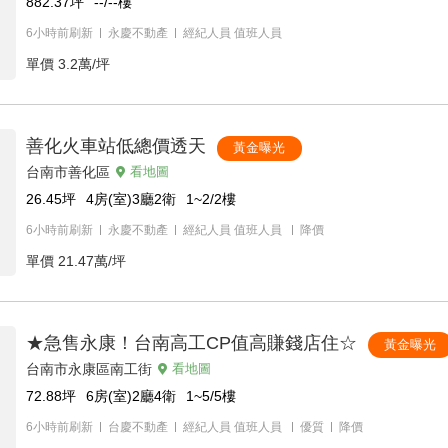
882.37
坪
--/--
樓
6小時前刷新
永慶不動產
經紀人員
值班人員
單價
3.2萬/坪
善化火車站低總價透天
黃金曝光
台南市善化區
看地圖
26.45
坪
4房(室)3廳2衛
1~2/2
樓
6小時前刷新
永慶不動產
經紀人員
值班人員
降價
單價
21.47萬/坪
★急售永康！台南高工CP值高賺錢店住☆
黃金曝光
台南市永康區南工街
看地圖
72.88
坪
6房(室)2廳4衛
1~5/5
樓
6小時前刷新
台慶不動產
經紀人員
值班人員
優質
降價