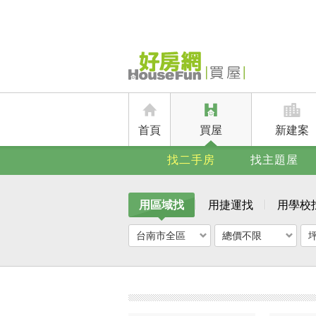
首頁
買屋
新建案
找二手房
找主題屋
用區域找
用捷運找
用學校
台南市全區
總價不限