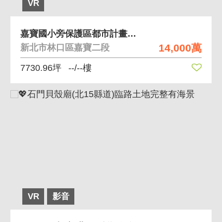
VR
嘉寶國小旁保護區都市計畫增值首選地段
14,000萬
新北市林口區嘉寶二段
7730.96坪
--/--樓
VR
影音