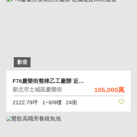
影音
F76慶樂街整棟乙工廠辦 近國道及65快速道
105,000萬
新北市土城區慶樂街
2122.79坪
1~8/8樓
24衛