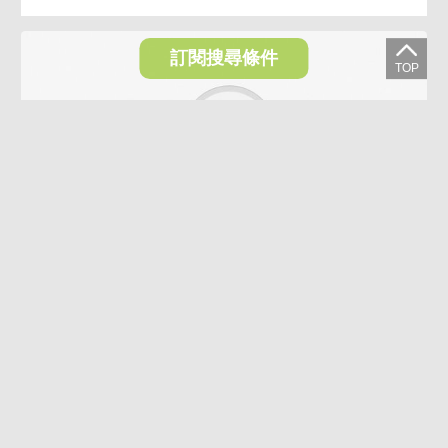
訂閱搜尋條件
VR
專任！商業連鎖賣場．大面寬金店面！近府中捷運站
95,000萬
新北市板橋區南雅東路
1364.21坪
B1~2/11樓