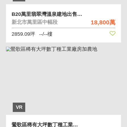
B20萬里翡翠灣溫泉建地出售-專任約
18,800萬
新北市萬里區中幅段
2859.09坪
--/--樓
VR
鶯歌區稀有大坪數丁種工業廠房加農地