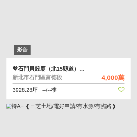
影音
💖石門貝殼廟（北15縣道）旁一大片完整農地
4,000萬
新北市石門區富德段
3928.28坪
--/--樓