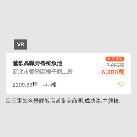
VR
20.1%
鶯歌高職旁養殖魚池
7,980萬
6,380萬
新北市鶯歌區橋子頭二段
2109.33坪
--/--樓