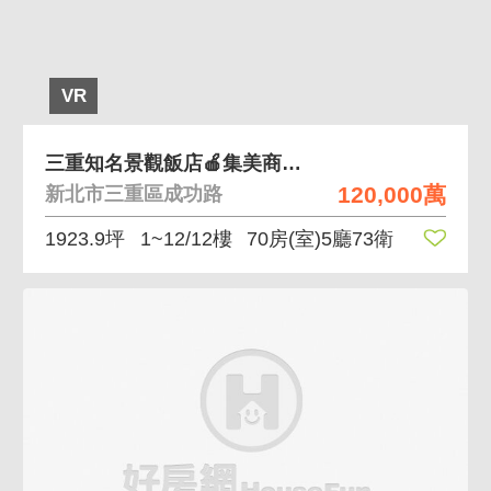
VR
三重知名景觀飯店🍎集美商圈.成功路.中興橋.
120,000萬
新北市三重區成功路
1923.9坪
1~12/12樓
70房(室)5廳73衛