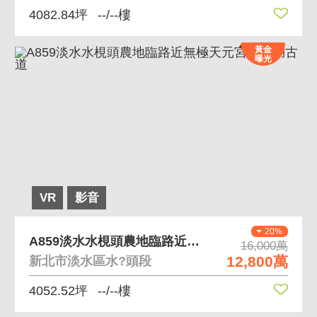
4082.84坪
--/--樓
黃金
曝光
VR
影音
20%
A859淡水水梘頭農地臨路近無極天元宮楓樹湖古道
16,000萬
12,800萬
新北市淡水區水?頭段
4052.52坪
--/--樓