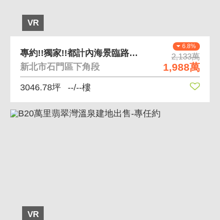
VR
6.8%
專約!!獨家!!都計內海景臨路石門農地
2,133萬
1,988萬
新北市石門區下角段
3046.78坪
--/--樓
VR