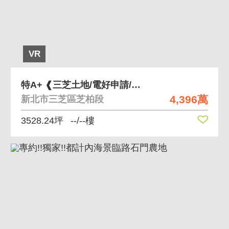
VR
特A+ ❰三芝土地/電好申請/有水源/有臨路❱
4,396萬
新北市三芝區芝柏段
3528.24坪
--/--樓