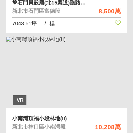
💖石門貝殼廟(北15縣道)臨路土地完整有海景
8,500萬
新北市石門區富德段
7043.51坪
--/--樓
VR
小南灣頂福小段林地(II)
10,208萬
新北市林口區小南灣段