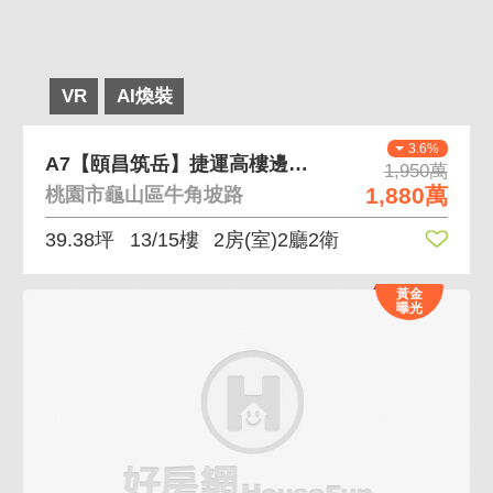
VR
AI煥裝
3.6%
A7【頤昌筑岳】捷運高樓邊間雙衛浴開窗大兩房平車
1,950萬
1,880萬
桃園市龜山區牛角坡路
39.38坪
13/15樓
2房(室)2廳2衛
黃金
曝光