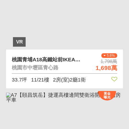
VR
5.6%
桃園青埔A18高鐵站前IKEA站前新銳二房車
1,798萬
1,698萬
桃園市中壢區青心路
33.7坪
11/21樓
2房(室)2廳1衛
黃金
曝光