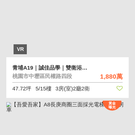
VR
青埔A19｜誠佳品學｜雙衛浴開窗｜三房平車
1,880萬
桃園市中壢區民權路四段
47.72坪
5/15樓
3房(室)2廳2衛
黃金
曝光