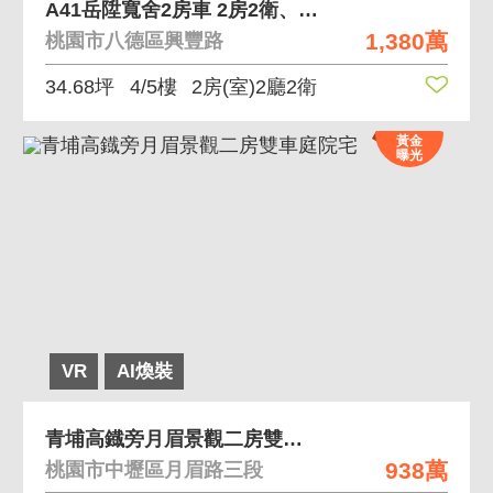
A41岳陞寬舍2房車 2房2衛、浴室開窗/超低公
1,380萬
桃園市八德區興豐路
34.68坪
4/5樓
2房(室)2廳2衛
黃金
曝光
VR
AI煥裝
青埔高鐡旁月眉景觀二房雙車庭院宅
938萬
桃園市中壢區月眉路三段