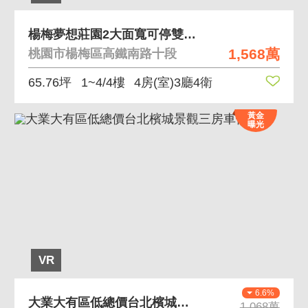
楊梅夢想莊園2大面寬可停雙車裝潢四房別墅
1,568萬
桃園市楊梅區高鐵南路十段
65.76坪
1~4/4樓
4房(室)3廳4衛
黃金
曝光
VR
6.6%
大業大有區低總價台北檳城景觀三房車位
1,068萬