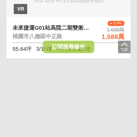
VR
5.9%
未來捷運G01站高陞二期雙衛浴開窗四房車
1,688萬
1,588萬
桃園市八德區中正路
訂閱搜尋條件
55.64坪
3/15樓
4房(室)2廳2衛
黃金
曝光
VR