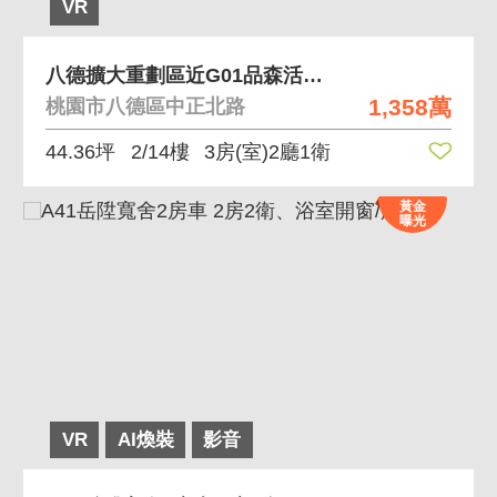
VR
八德擴大重劃區近G01品森活溫馨全室精美三房車
1,358萬
桃園市八德區中正北路
44.36坪
2/14樓
3房(室)2廳1衛
黃金
曝光
VR
AI煥裝
影音