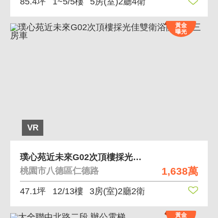
85.4坪
1~5/5樓
5房(室)2廳4衛
黃金
曝光
VR
璞心苑近未來G02次頂樓採光佳雙衛浴開窗美三房車
1,638萬
桃園市八德區仁德路
47.1坪
12/13樓
3房(室)2廳2衛
黃金