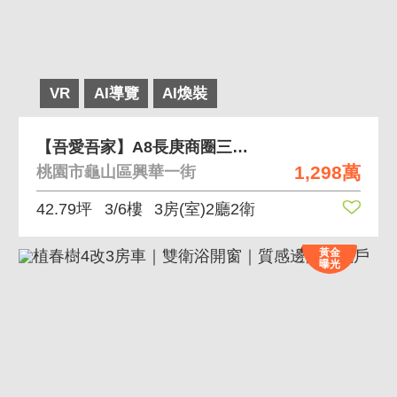
VR
AI導覽
AI煥裝
【吾愛吾家】A8長庚商圈三面採光電梯華廈3房車
1,298萬
桃園市龜山區興華一街
42.79坪
3/6樓
3房(室)2廳2衛
黃金
曝光