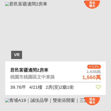
黃金
曝光
VR
5.4%
君邑富疆邊間2房車
1,638萬
1,550萬
桃園市桃園區文中東路
39.76坪
4/21樓
2房(室)2廳1衛
黃金
曝光