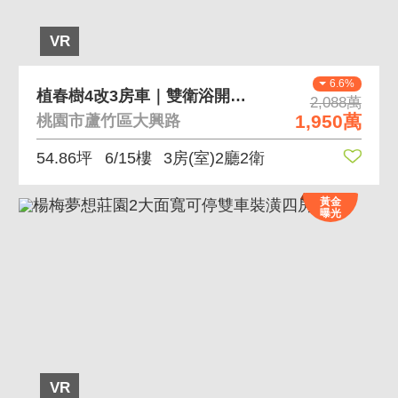
VR
6.6%
植春樹4改3房車｜雙衛浴開窗｜質感邊間景觀戶
2,088萬
1,950萬
桃園市蘆竹區大興路
54.86坪
6/15樓
3房(室)2廳2衛
黃金
曝光
VR