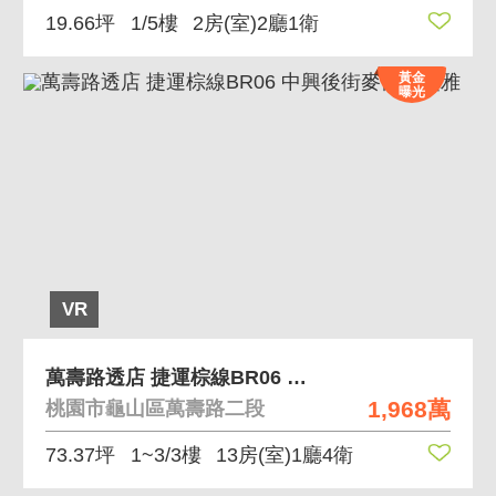
19.66坪
1/5樓
2房(室)2廳1衛
黃金
曝光
VR
萬壽路透店 捷運棕線BR06 中興後街麥當勞寶雅
1,968萬
桃園市龜山區萬壽路二段
73.37坪
1~3/3樓
13房(室)1廳4衛