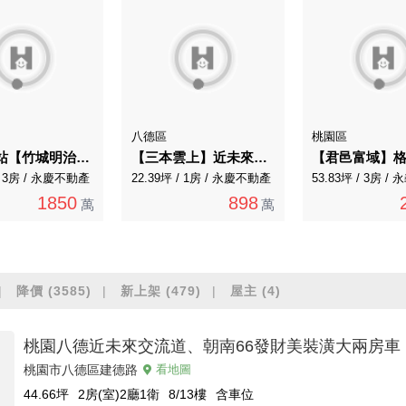
八德區
桃園區
A7捷運站【竹城明治】高樓景觀日系質感三房
【三本雲上】近未來捷運G01精品大套房
 / 3房 / 永慶不動產
22.39坪 / 1房 / 永慶不動產
53.83坪 / 3房 /
1850
898
萬
萬
降價
(3585)
新上架
(479)
屋主
(4)
桃園八德近未來交流道、朝南66發財美裝潢大兩房車
桃園市八德區建德路
看地圖
44.66
坪
2房(室)2廳1衛
8/13
樓
含車位