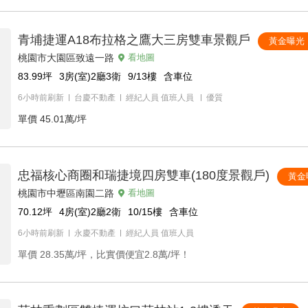
青埔捷運A18布拉格之鷹大三房雙車景觀戶
黃金曝光
桃園市大園區致遠一路
看地圖
83.99
坪
3房(室)2廳3衛
9/13
樓
含車位
6小時前刷新
台慶不動產
經紀人員
值班人員
優質
單價
45.01萬/坪
忠福核心商圈和瑞捷境四房雙車(180度景觀戶)
黃金
桃園市中壢區南園二路
看地圖
70.12
坪
4房(室)2廳2衛
10/15
樓
含車位
6小時前刷新
永慶不動產
經紀人員
值班人員
單價
28.35萬/坪，比實價便宜2.8萬/坪！