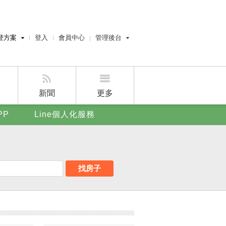
登方案
登入
會員中心
管理後台
費刊登
經紀人員管理後台
刊登
屋主管理後台
刊登
新聞
更多
賣屋刊登
PP
Line個人化服務
好房APP
找房子