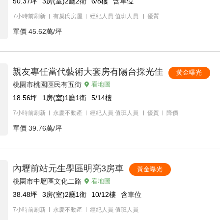
50.37
坪
3房(室)2廳2衛
6/8
樓
含車位
7小時前刷新
有巢氏房屋
經紀人員
值班人員
優質
單價
45.62萬/坪
親友專任當代藝術大套房有陽台採光佳
黃金曝光
桃園市桃園區民有五街
看地圖
18.56
坪
1房(室)1廳1衛
5/14
樓
7小時前刷新
永慶不動產
經紀人員
值班人員
優質
降價
單價
39.76萬/坪
內壢前站元生學區明亮3房車
黃金曝光
桃園市中壢區文化二路
看地圖
38.48
坪
3房(室)2廳1衛
10/12
樓
含車位
7小時前刷新
永慶不動產
經紀人員
值班人員