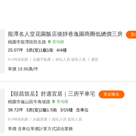
龍潭名人堂花園飯店後靜巷逸園商圈低總價三房
黃
桃園市龍潭區民生路
看地圖
25.07
坪
3房(室)1廳1衛
4/4
樓
6小時前刷新
永慶不動產
經紀人員
值班人員
優質
單價
19.86萬/坪
【頤昌筑岳】舒適宜居｜三房平車宅
黃金曝光
桃園市龜山區牛角坡路
看地圖
38.72
坪
3房(室)2廳1.5衛
3/15
樓
含車位
6小時前刷新
永義房屋
經紀人員
值班人員
單價
含車位單價計算方式請洽業務