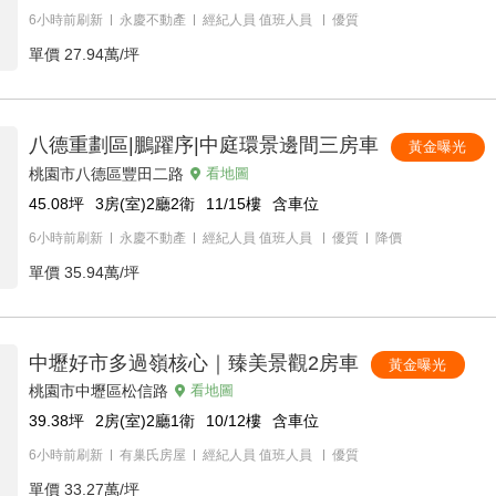
6小時前刷新
永慶不動產
經紀人員
值班人員
優質
單價
27.94萬/坪
八德重劃區|鵬躍序|中庭環景邊間三房車
黃金曝光
桃園市八德區豐田二路
看地圖
45.08
坪
3房(室)2廳2衛
11/15
樓
含車位
6小時前刷新
永慶不動產
經紀人員
值班人員
優質
降價
單價
35.94萬/坪
中壢好市多過嶺核心｜臻美景觀2房車
黃金曝光
桃園市中壢區松信路
看地圖
39.38
坪
2房(室)2廳1衛
10/12
樓
含車位
6小時前刷新
有巢氏房屋
經紀人員
值班人員
優質
單價
33.27萬/坪