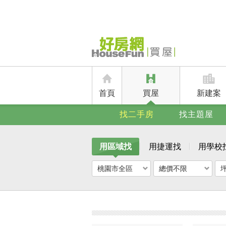
首頁
買屋
新建案
找二手房
找主題屋
用區域找
用捷運找
用學校
桃園市全區
總價不限