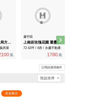
蘆竹區
八德區
【君邑富域】格局方正 雙衛浴開窗 獨立大車位
上南崁玫瑰花園 重疊別墅四房車
廣豐商圈近公園市場 5米大面寬美別墅
 永義房屋
72.42坪 / 4房 / 永慶不動產
64.76坪 / 4房 / 永慶不動產
2100
1780
2198
萬
萬
萬
訂閱此搜尋條件
預設排序
總價低 → 高
黃金曝光
總價高 → 低
單價低 → 高