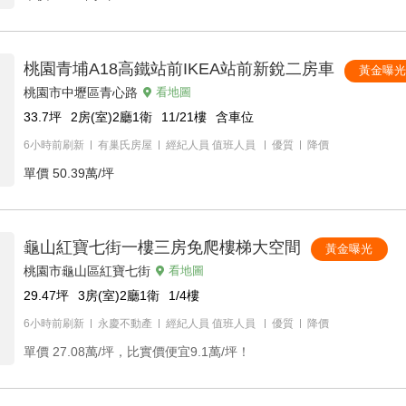
桃園青埔A18高鐵站前IKEA站前新銳二房車
黃金曝
桃園市中壢區青心路
看地圖
33.7
坪
2房(室)2廳1衛
11/21
樓
含車位
6小時前刷新
有巢氏房屋
經紀人員
值班人員
優質
降價
單價
50.39萬/坪
龜山紅寶七街一樓三房免爬樓梯大空間
黃金曝光
桃園市龜山區紅寶七街
看地圖
29.47
坪
3房(室)2廳1衛
1/4
樓
6小時前刷新
永慶不動產
經紀人員
值班人員
優質
降價
單價
27.08萬/坪，比實價便宜9.1萬/坪！