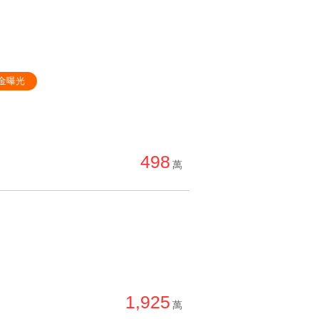
金曝光
498
萬
1,925
萬