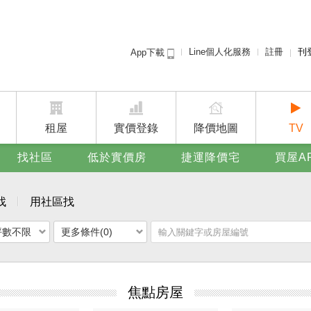
Line個人化服務
註冊
刊
App下載
租屋免
賣屋
廣告
租屋
實價登錄
降價地圖
TV
找社區
低於實價房
捷運降價宅
買屋A
找
用社區找
坪數不限
更多條件(0)
焦點房屋