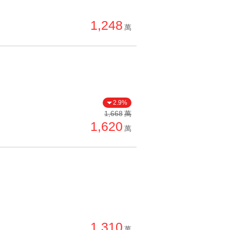
單價高 → 低
1,248
降價幅度高 → 低
萬
坪數小 → 大
坪數大 → 小
上架日期新 → 舊
刷新時間新 → 舊
2.9%
刷新時間舊 → 新
1,668
萬
1,620
月熱門度高 → 低
萬
1,310
萬