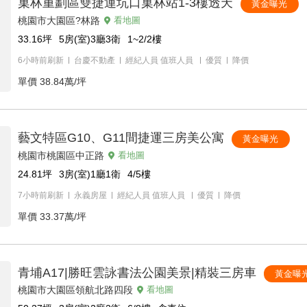
菓林重劃區雙捷運坑口菓林站1-3樓透天
黃金曝光
桃園市大園區?林路
看地圖
33.16
坪
5房(室)3廳3衛
1~2/2
樓
6小時前刷新
台慶不動產
經紀人員
值班人員
優質
降價
單價
38.84萬/坪
藝文特區G10、G11間捷運三房美公寓
黃金曝光
桃園市桃園區中正路
看地圖
24.81
坪
3房(室)1廳1衛
4/5
樓
7小時前刷新
永義房屋
經紀人員
值班人員
優質
降價
單價
33.37萬/坪
青埔A17|勝旺雲詠書法公園美景|精裝三房車
黃金曝
桃園市大園區領航北路四段
看地圖