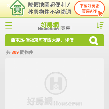
西屯區‧僑福東海花園大廈、降價
共
869
間物件