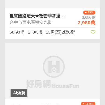
19%
世貿臨路透天★改套非常適合★置產客最愛
3,680萬
2,980萬
台中市西屯區福安九街
58.93坪
1~3/3樓
13房(室)2廳8衛
AI煥裝
18.9%