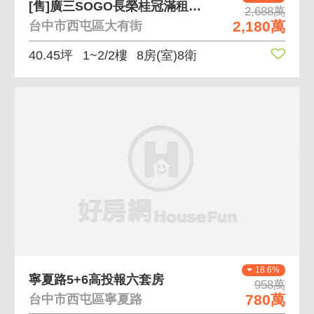
[售]廣三SOGO長榮桂冠滿租收益8房透天
2,688萬
2,180萬
台中市西屯區大有街
40.45坪
1~2/2樓
8房(室)8衛
18.6%
寧夏路5+6高投報六套房
958萬
780萬
台中市西屯區寧夏路