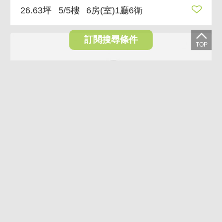
26.63坪
5/5樓
6房(室)1廳6衛
訂閱搜尋條件
17.5%
林鼎一邸精裝尊榮大三房●雙平車
7,980萬
6,580萬
台中市西屯區市政北二路
134.96坪
14/21樓
3房(室)3廳3衛