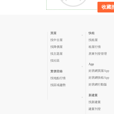
收藏
買屋
快租
找中古屋
找租屋
找降價屋
租屋行情
找主題屋
房東刊登管理
找社區
App
好房網買屋App
實價登錄
好房網快租App
找地點行情
好房網行動版
找區域趨勢
新建案
找新建案
建案刊登