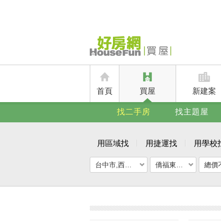
首頁
買屋
新建案
找二手房
找主題屋
用區域找
用捷運找
用學校
台中市,西屯區
僑福東海花園大廈
總價