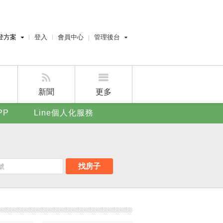
登方案
登入
會員中心
管理後台
費刊登
經紀人員管理後台
刊登
屋主管理後台
刊登
新聞
更多
賣屋刊登
PP
Line個人化服務
好房APP
找房子