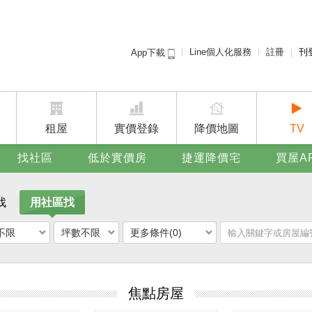
Line個人化服務
註冊
刊
App下載
租屋免
賣屋
廣告
租屋
實價登錄
降價地圖
TV
找社區
低於實價房
捷運降價宅
買屋A
找
用社區找
不限
坪數不限
更多條件(0)
焦點房屋