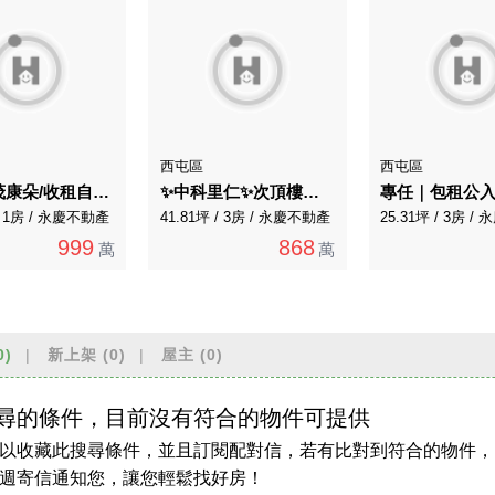
西屯區
西屯區
西屯佳茂康朵/收租自用/附車位捷運小豪宅
✨中科里仁✨次頂樓標準三房稀有釋出
 / 1房 / 永慶不動產
41.81坪 / 3房 / 永慶不動產
25.31坪 / 3房 
999
868
萬
萬
0)
新上架
(0)
屋主
(0)
尋的條件，目前沒有符合的物件可提供
以收藏此搜尋條件，並且訂閱配對信，若有比對到符合的物件，
週寄信通知您，讓您輕鬆找好房！