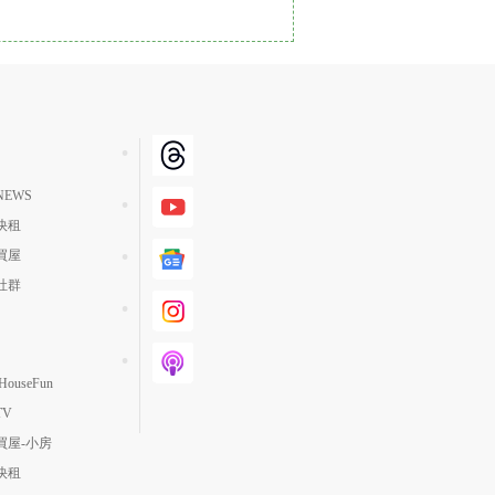
單價高 → 低
降價幅度高 → 低
坪數小 → 大
坪數大 → 小
上架日期新 → 舊
EWS
刷新時間新 → 舊
快租
刷新時間舊 → 新
買屋
月熱門度高 → 低
社群
ouseFun
TV
買屋-小房
快租