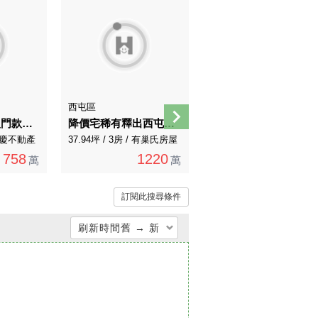
西屯區
西屯區
專任｜包租公入門款｜低總價逢甲商圈電梯收租三套
降價宅稀有釋出西屯逢甲商圈順天首購三房車位
✨河南西屯旁✨福星公園免千萬質感金店面
/ 永慶不動產
37.94坪 / 3房 / 有巢氏房屋
14.8坪 / 1房 / 永慶不動產
758
1220
998
萬
萬
萬
訂閱此搜尋條件
刷新時間舊 → 新
總價低 → 高
總價高 → 低
單價低 → 高