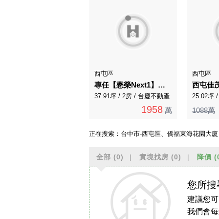
西屯區
西屯區
專任【懋榮Next1】高樓視野美2房平車
37.91坪 / 2房 / 台慶不動產
25.02坪
1958
萬
1088萬
正在搜索：
台中市-西屯區、僑福東海花園大廈
全部
(0)
實境找房
(0)
降價
(
您所搜
建議您可
我們會每