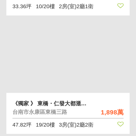
33.36坪
10/20樓
2房(室)2廳1衛
《獨家 》 東橋・仁發大都滙無印風三房平車
1,898萬
台南市永康區東橋三路
47.82坪
19/20樓
3房(室)2廳2衛