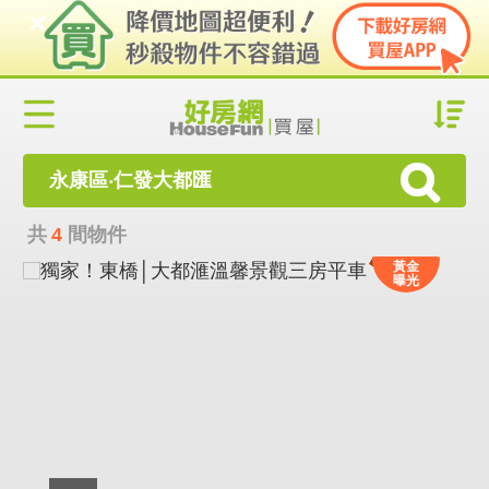
永康區‧仁發大都匯
共
4
間物件
黃金
曝光