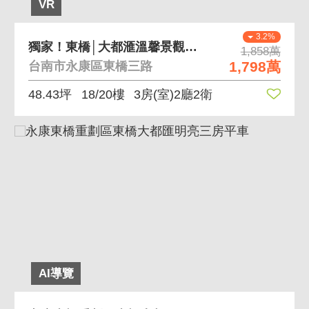
VR
3.2%
獨家！東橋│大都滙溫馨景觀三房平車
1,858萬
1,798萬
台南市永康區東橋三路
48.43坪
18/20樓
3房(室)2廳2衛
AI導覽