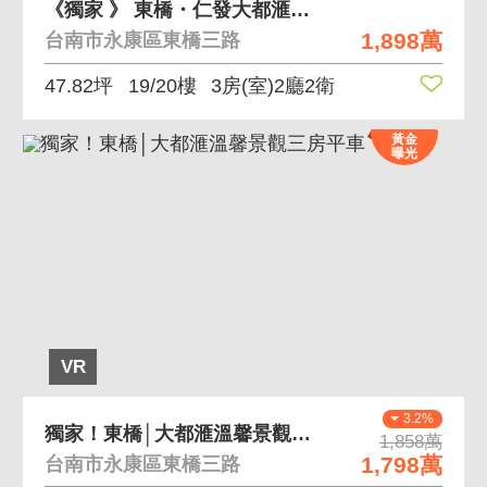
《獨家 》 東橋・仁發大都滙無印風三房平車
1,898萬
台南市永康區東橋三路
47.82坪
19/20樓
3房(室)2廳2衛
黃金
曝光
VR
3.2%
獨家！東橋│大都滙溫馨景觀三房平車
1,858萬
1,798萬
台南市永康區東橋三路