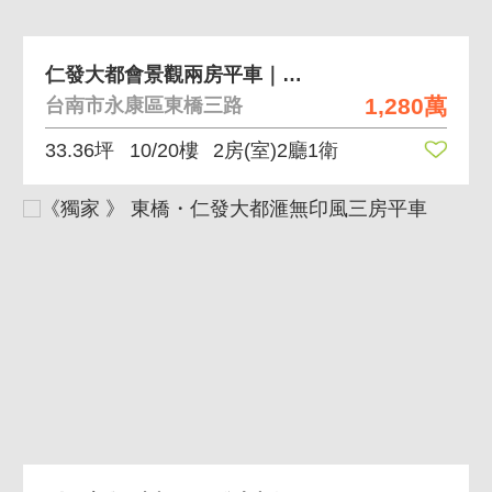
仁發大都會景觀兩房平車｜永康新都心首選宅
1,280萬
台南市永康區東橋三路
33.36坪
10/20樓
2房(室)2廳1衛