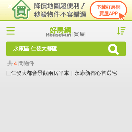
永康區‧仁發大都匯
共
4
間物件