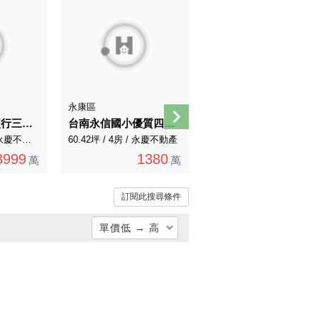
永康區
永康區
近永康交流道鹽行三村國小全新竣工電梯豪墅A
台南永信國小優質四樓大地坪車庫別墅
平實重劃區旁湯山新城朝南高樓層室內超大空間
108.46坪 / 4房 / 永慶不動產
60.42坪 / 4房 / 永慶不動產
52.34坪 / 2房 / 永慶不動產
3999
1380
1780
萬
萬
萬
訂閱此搜尋條件
單價低 → 高
總價低 → 高
總價高 → 低
單價低 → 高