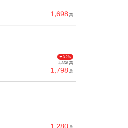
單價高 → 低
1,698
降價幅度高 → 低
萬
坪數小 → 大
坪數大 → 小
上架日期新 → 舊
刷新時間新 → 舊
3.2%
刷新時間舊 → 新
1,858
萬
1,798
萬
月熱門度高 → 低
1,280
萬