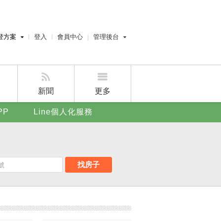
登方案
登入
會員中心
管理後台
費刊登
經紀人員管理後台
刊登
屋主管理後台
刊登
新聞
更多
賣屋刊登
PP
Line個人化服務
好房APP
找房子