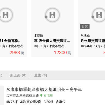
影音
永康區
永康區
永康森築 I 全新電梯日式風格高質感雙車墅釋出A
專-吸金價大灣交流道大灣市中心金蛋黃商業區建地
 / 6房 / 永慶不動產
0坪 / 0房 / 永慶不動產
2988
12300
萬
萬
1)
新上架
(0)
屋主
(0)
永康東橋重劃區東橋大都匯明亮三房平車
台南市永康區東橋三路
看地圖
48.78
坪
3房(室)2廳2衛
2/20
樓
含車位