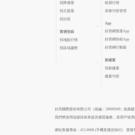
找降價屋
租屋行情
找主題屋
房東刊登管理
找社區
App
好房網買屋App
實價登錄
好房網快租App
找地點行情
好房網行動版
找區域趨勢
新建案
找新建案
建案刊登
好房國際股份有限公司（統編：28006949）負
我們將使用追蹤技術來提供優質服務，當用戶使
網站客服專線：412-8668 (手機直撥請加02) 賣屋刊