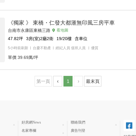
《獨家 》 東橋・仁發大都滙無印風三房平車
台南市永康區東橋三路
看地圖
47.82
坪
3房(室)2廳2衛
19/20
樓
含車位
5小時前刷新
台慶不動產
經紀人員
值班人員
優質
單價
39.69萬/坪
第一頁
‹
1
›
最末頁
好房網News
聯絡我們
名家專欄
廣告刊登