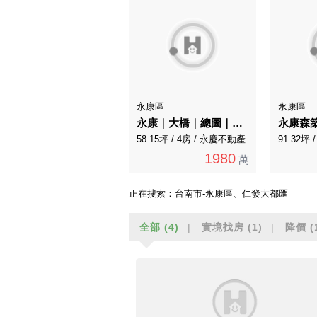
永康區
永康區
永康｜大橋｜總圖｜邊間三角窗車墅
58.15坪 / 4房 / 永慶不動產
91.32坪
1980
萬
正在搜索：
台南市-永康區、仁發大都匯
全部
(4)
實境找房
(1)
降價
(