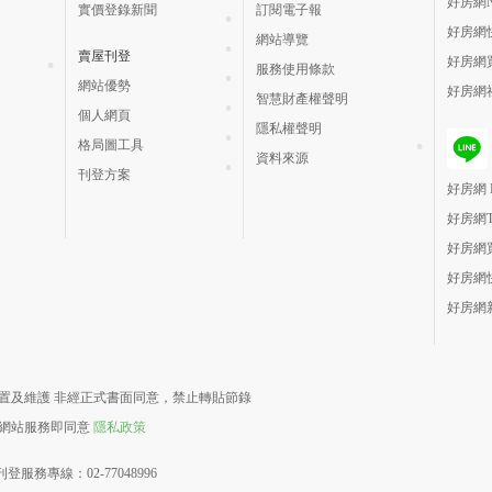
好房網N
實價登錄新聞
訂閱電子報
好房網
網站導覽
賣屋刊登
好房網
服務使用條款
網站優勢
好房網
智慧財產權聲明
個人網頁
隱私權聲明
格局圖工具
資料來源
刊登方案
好房網 H
好房網
好房網
好房網
好房網
責建置及維護 非經正式書面同意，禁止轉貼節錄
用網站服務即同意
隱私政策
登服務專線：02-77048996