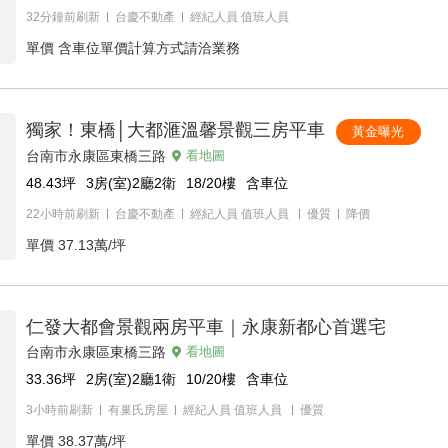
32分鐘前刷新
台慶不動產
經紀人員
值班人員
單價
含車位單價計算方式請洽業務
獨家！東橋│大都滙溫馨景觀三房平車
黃金曝光
台南市永康區東橋三路
看地圖
48.43
坪
3房(室)2廳2衛
18/20
樓
含車位
22小時前刷新
台慶不動產
經紀人員
值班人員
優質
降價
單價
37.13萬/坪
仁發大都會景觀兩房平車｜永康新都心首選宅
台南市永康區東橋三路
看地圖
33.36
坪
2房(室)2廳1衛
10/20
樓
含車位
3小時前刷新
有巢氏房屋
經紀人員
值班人員
優質
單價
38.37萬/坪