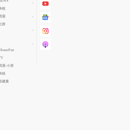
EWS
快租
買屋
社群
ouseFun
TV
買屋-小房
快租
新建案