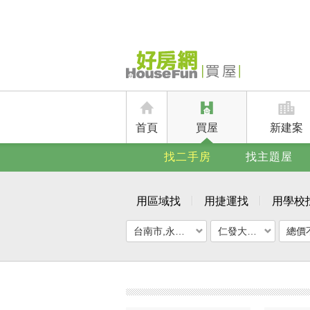
首頁
買屋
新建案
找二手房
找主題屋
用區域找
用捷運找
用學校
台南市,永康區
仁發大都匯
總價