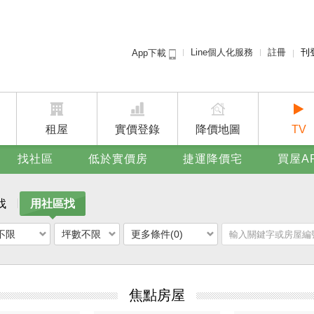
Line個人化服務
註冊
刊
App下載
租屋免
賣屋
廣告
租屋
實價登錄
降價地圖
TV
找社區
低於實價房
捷運降價宅
買屋A
找
用社區找
不限
坪數不限
更多條件(0)
焦點房屋