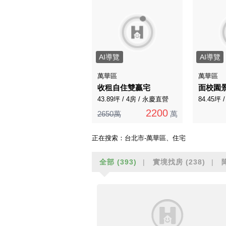
AI導覽
AI導覽
萬華區
萬華區
收租自住雙贏宅
面校園
43.89坪 / 4房 / 永慶直營
84.45坪 
2200
2650萬
萬
正在搜索：
台北市-萬華區、住宅
全部
(393)
實境找房
(238)