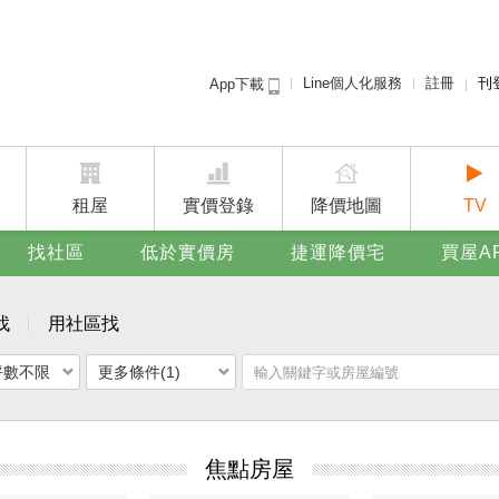
Line個人化服務
註冊
刊
App下載
租屋免
賣屋
廣告
租屋
實價登錄
降價地圖
TV
找社區
低於實價房
捷運降價宅
買屋A
找
用社區找
坪數不限
更多條件(1)
焦點房屋