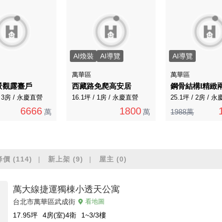
AI煥裝
AI導覽
AI導覽
萬華區
萬華區
景觀露臺戶
西藏路免爬高安居
/ 3房 / 永慶直營
16.1坪 / 1房 / 永慶直營
25.1坪 / 2房 / 
6666
1800
萬
萬
1988萬
降價
(114)
新上架
(9)
屋主
(0)
萬大線捷運獨棟小透天公寓
台北市萬華區武成街
看地圖
17.95
坪
4房(室)4衛
1~3/3
樓