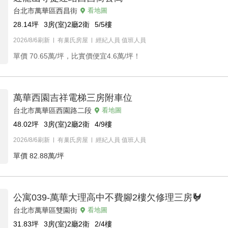
台北市萬華區西昌街
看地圖
28.14
坪
3房(室)2廳2衛
5/5
樓
2026/8/6刷新
有巢氏房屋
經紀人員
值班人員
單價
70.65萬/坪，比實價便宜4.6萬/坪！
萬華西園吉祥電梯三房附車位
台北市萬華區西園路二段
看地圖
48.02
坪
3房(室)2廳2衛
4/9
樓
2026/8/6刷新
有巢氏房屋
經紀人員
值班人員
單價
82.88萬/坪
公寓039-萬華大理高中不費腳2樓欠修理三房🐓
台北市萬華區雙園街
看地圖
31.83
坪
3房(室)2廳2衛
2/4
樓