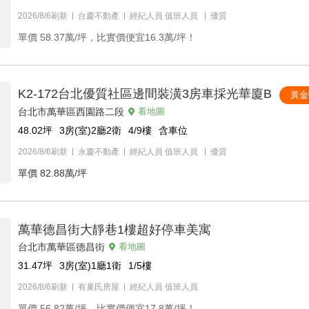
2026/8/6刷新
台慶不動產
經紀人員
值班人員
優質
單價
58.37萬/坪，比實價便宜16.3萬/坪！
K2-172台北優質社區邊間裝潢3房車採光華廈B
黃金
台北市萬華區西園路二段
看地圖
48.02
坪
3房(室)2廳2衛
4/9
樓
含車位
2026/8/6刷新
永慶不動產
經紀人員
值班人員
優質
單價
82.88萬/坪
萬華德昌街大靜巷1樓超好停車美寓
台北市萬華區德昌街
看地圖
31.47
坪
3房(室)1廳1衛
1/5
樓
2026/8/6刷新
有巢氏房屋
經紀人員
值班人員
單價
56.82萬/坪，比實價便宜17.8萬/坪！