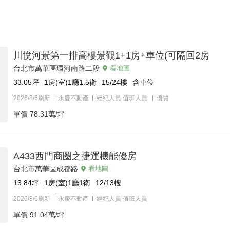
川悅河景第一排高樓景觀1+1房+車位(可隔回2房
台北市萬華區環河南路二段
看地圖
33.05
坪
1房(室)1廳1.5衛
15/24
樓
含車位
2026/8/6刷新
永慶不動產
經紀人員
值班人員
優質
單價
78.31萬/坪
A433西門商圈之捷運機能優房
台北市萬華區成都路
看地圖
13.84
坪
1房(室)1廳1衛
12/13
樓
2026/8/6刷新
永慶不動產
經紀人員
值班人員
單價
91.04萬/坪