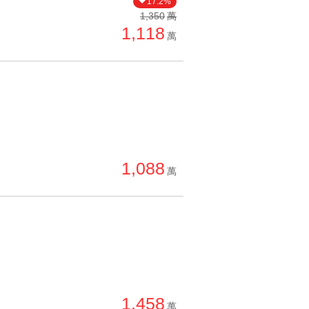
17.2%
單價高 → 低
1,350
萬
1,118
降價幅度高 → 低
萬
坪數小 → 大
坪數大 → 小
上架日期新 → 舊
刷新時間新 → 舊
刷新時間舊 → 新
1,088
萬
月熱門度高 → 低
1,458
萬