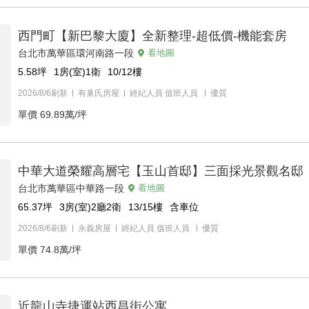
西門町【新巴黎大廈】全新整理-超低價-機能套房
台北市萬華區環河南路一段
看地圖
5.58
坪
1房(室)1衛
10/12
樓
2026/8/6刷新
有巢氏房屋
經紀人員
值班人員
優質
單價
69.89萬/坪
中華大道榮耀高層宅【玉山首邸】三面採光景觀名邸
台北市萬華區中華路一段
看地圖
65.37
坪
3房(室)2廳2衛
13/15
樓
含車位
2026/8/6刷新
永義房屋
經紀人員
值班人員
優質
單價
74.8萬/坪
近龍山寺捷運站西昌街公寓