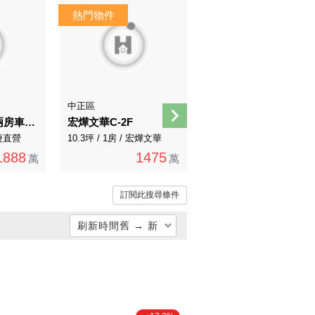
AI煥裝
AI導覽
中正區
萬華區
鋼骨結構I精緻兩房車位I泳池美宅
宏燁文華C-2F
近捷運便利三樓
永慶直營
10.3坪 / 1房 / 宏燁文華
28.57坪 / 5房 / 永慶直營
1888
1475
1445
萬
萬
1450萬
萬
訂閱此搜尋條件
刷新時間舊 → 新
總價低 → 高
總價高 → 低
單價低 → 高