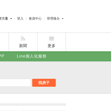
登方案
登入
會員中心
管理後台
費刊登
經紀人員管理後台
刊登
屋主管理後台
刊登
新聞
更多
賣屋刊登
PP
Line個人化服務
好房APP
找房子