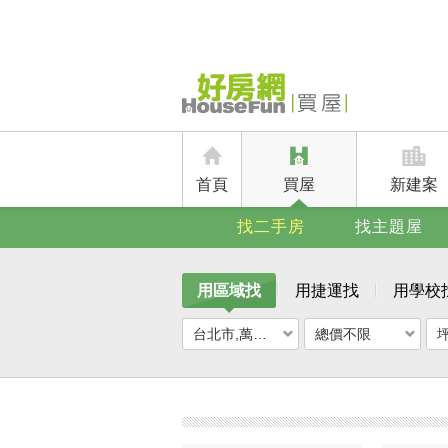
首頁
買屋
新建案
找二手房
找主題屋
用區域找
用捷運找
用學校
台北市,萬華區
總價不限