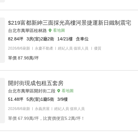
$219富都新紳三面採光高樓河景捷運新日鐵制震宅
台北市萬華區桂林路
看地圖
82.84
坪
3房(室)2廳2衛
14/21
樓
含車位
2026/8/6刷新
永慶不動產
經紀人員
值班人員
優質
單價
87.98萬/坪
開封街現成包租五套房
台北市萬華區開封街二段
看地圖
51.48
坪
5房(室)1廳5衛
3/9
樓
2026/8/6刷新
永義房屋
經紀人員
值班人員
單價
67.99萬/坪，比實價便宜5.2萬/坪！