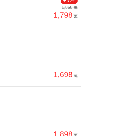
3.2%
單價高 → 低
1,858
萬
1,798
降價幅度高 → 低
萬
坪數小 → 大
坪數大 → 小
上架日期新 → 舊
刷新時間新 → 舊
刷新時間舊 → 新
1,698
萬
月熱門度高 → 低
1,898
萬