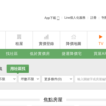
Line個人化服務
註冊
刊
App下載
租屋免
賣屋
廣告
租屋
實價登錄
降價地圖
TV
找社區
低於實價房
捷運降價宅
買屋A
找
用社區找
不限
坪數不限
更多條件(0)
焦點房屋