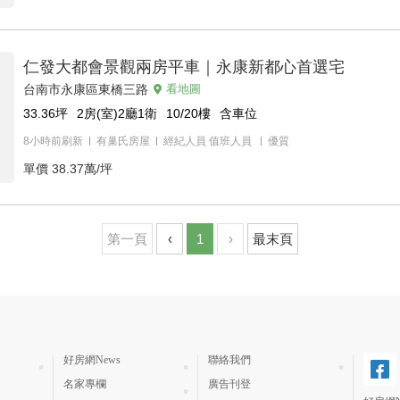
仁發大都會景觀兩房平車｜永康新都心首選宅
台南市永康區東橋三路
看地圖
33.36
坪
2房(室)2廳1衛
10/20
樓
含車位
8小時前刷新
有巢氏房屋
經紀人員
值班人員
優質
單價
38.37萬/坪
第一頁
‹
1
›
最末頁
好房網News
聯絡我們
名家專欄
廣告刊登