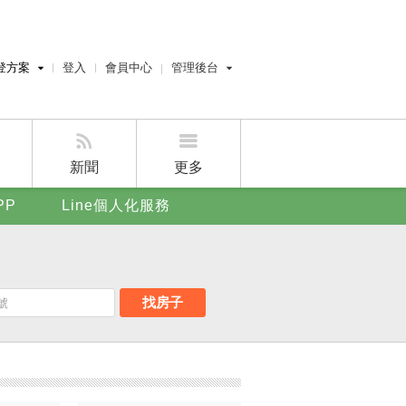
登方案
登入
會員中心
管理後台
費刊登
經紀人員管理後台
刊登
屋主管理後台
刊登
新聞
更多
賣屋刊登
PP
Line個人化服務
好房APP
找房子