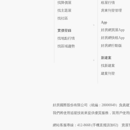
找降價屋
租屋行情
找主題屋
房東刊登管理
找社區
App
好房網買屋App
實價登錄
好房網快租App
找地點行情
好房網行動版
找區域趨勢
新建案
找新建案
建案刊登
好房國際股份有限公司（統編：28006949）負
我們將使用追蹤技術來提供優質服務，當用戶使
網站客服專線：412-8668 (手機直撥請加02) 賣屋刊