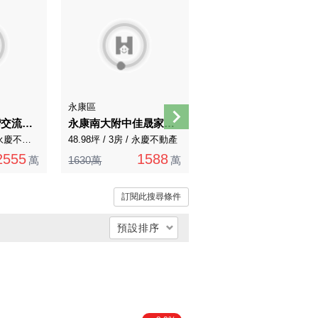
永康區
永康區
專任｜永康大灣交流道旁｜12米路近千坪大坪數建地
永康南大附中佳晟家安景觀三房B1平面車位
南科近永康交流道朝南孝親房雙車庫別墅
123.61坪 / 3房 / 永慶不動產
48.98坪 / 3房 / 永慶不動產
64.15坪 / 4房 / 永慶不動產
2555
1588
1790
萬
1630萬
萬
1880萬
萬
訂閱此搜尋條件
預設排序
總價低 → 高
總價高 → 低
單價低 → 高