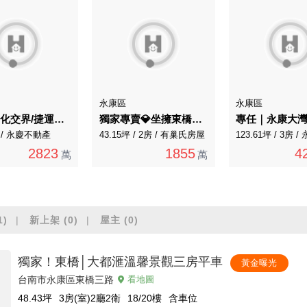
永康區
永康區
永康X新化交界/捷運深綠潛力農地
獨家專賣💎坐擁東橋絕佳景觀聯上康橋2+1房平車
房 / 永慶不動產
43.15坪 / 2房 / 有巢氏房屋
2823
1855
4
萬
萬
1)
新上架
(0)
屋主
(0)
獨家！東橋│大都滙溫馨景觀三房平車
黃金曝光
台南市永康區東橋三路
看地圖
48.43
坪
3房(室)2廳2衛
18/20
樓
含車位