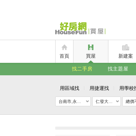
首頁
買屋
新建案
找二手房
找主題屋
用區域找
用捷運找
用學校
台南市,永康區
仁發大都匯
總價