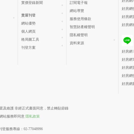
好房網N
實價登錄新聞
訂閱電子報
好房網
網站導覽
賣屋刊登
好房網
服務使用條款
網站優勢
好房網
智慧財產權聲明
個人網頁
隱私權聲明
格局圖工具
資料來源
刊登方案
好房網 H
好房網
好房網
好房網
好房網
責建置及維護 非經正式書面同意，禁止轉貼節錄
用網站服務即同意
隱私政策
登服務專線：02-77048996