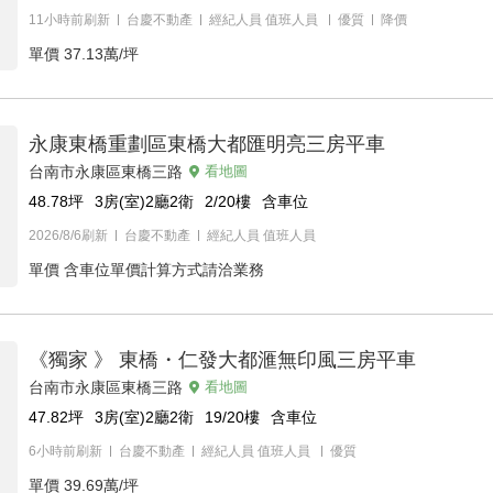
11小時前刷新
台慶不動產
經紀人員
值班人員
優質
降價
單價
37.13萬/坪
永康東橋重劃區東橋大都匯明亮三房平車
台南市永康區東橋三路
看地圖
48.78
坪
3房(室)2廳2衛
2/20
樓
含車位
2026/8/6刷新
台慶不動產
經紀人員
值班人員
單價
含車位單價計算方式請洽業務
《獨家 》 東橋・仁發大都滙無印風三房平車
台南市永康區東橋三路
看地圖
47.82
坪
3房(室)2廳2衛
19/20
樓
含車位
6小時前刷新
台慶不動產
經紀人員
值班人員
優質
單價
39.69萬/坪