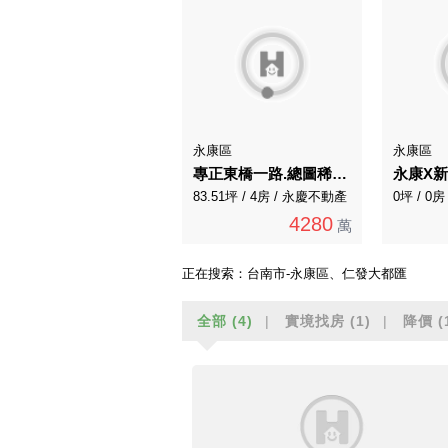
永康區
永康區
專正東橋一路.總圖稀有大面寬邊間透天店面
83.51坪 / 4房 / 永慶不動產
0坪 / 0
4280
萬
正在搜索：
台南市-永康區、仁發大都匯
全部
(4)
實境找房
(1)
降價
(