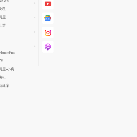
EWS
快租
買屋
社群
ouseFun
TV
買屋-小房
快租
新建案